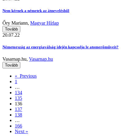
Nem kérnek a németek az átnevelésből
Őry Mariann,
Magyar Hírlap
Tovább
20.07.22
Németország az energiaválság idején kapcsolja le atomerőműveit?
Vasarnap.hu,
Vasarnap.hu
Tovább
« Previous
1
…
134
135
136
137
138
…
166
Next »