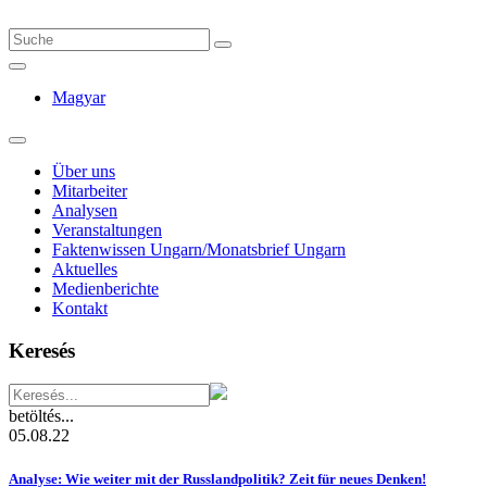
Magyar
Über uns
Mitarbeiter
Analysen
Veranstaltungen
Faktenwissen Ungarn/Monatsbrief Ungarn
Aktuelles
Medienberichte
Kontakt
Keresés
betöltés...
05.08.22
Analyse: Wie weiter mit der Russlandpolitik? Zeit für neues Denken!