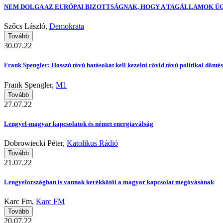
NEM DOLGA AZ EURÓPAI BIZOTTSÁGNAK, HOGY A TAGÁLLAMOK Ü
Szőcs László,
Demokrata
Tovább
30.07.22
Frank Spengler: Hosszú távú hatásokat kell kezelni rövid távú politikai döntés
Frank Spengler,
M1
Tovább
27.07.22
Lengyel-magyar kapcsolatok és német energiaválság
Dobrowiecki Péter,
Katolikus Rádió
Tovább
21.07.22
Lengyelországban is vannak kerékkötői a magyar kapcsolat megóvásának
Karc Fm,
Karc FM
Tovább
20.07.22