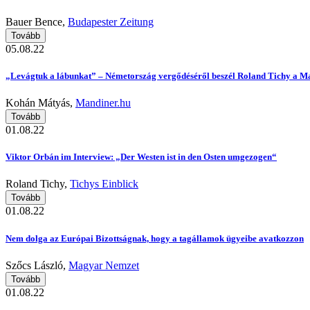
Bauer Bence,
Budapester Zeitung
Tovább
05.08.22
„Levágtuk a lábunkat” – Németország vergődéséről beszél Roland Tichy a M
Kohán Mátyás,
Mandiner.hu
Tovább
01.08.22
Viktor Orbán im Interview: „Der Westen ist in den Osten umgezogen“
Roland Tichy,
Tichys Einblick
Tovább
01.08.22
Nem dolga az Európai Bizottságnak, hogy a tagállamok ügyeibe avatkozzon
Szőcs László,
Magyar Nemzet
Tovább
01.08.22