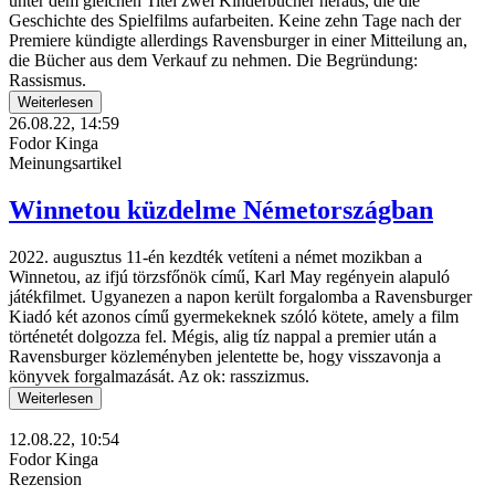
unter dem gleichen Titel zwei Kinderbücher heraus, die die
Geschichte des Spielfilms aufarbeiten. Keine zehn Tage nach der
Premiere kündigte allerdings Ravensburger in einer Mitteilung an,
die Bücher aus dem Verkauf zu nehmen. Die Begründung:
Rassismus.
Weiterlesen
26.08.22, 14:59
Fodor Kinga
Meinungsartikel
Winnetou küzdelme Németországban
2022. augusztus 11-én kezdték vetíteni a német mozikban a
Winnetou, az ifjú törzsfőnök című, Karl May regényein alapuló
játékfilmet. Ugyanezen a napon került forgalomba a Ravensburger
Kiadó két azonos című gyermekeknek szóló kötete, amely a film
történetét dolgozza fel. Mégis, alig tíz nappal a premier után a
Ravensburger közleményben jelentette be, hogy visszavonja a
könyvek forgalmazását. Az ok: rasszizmus.
Weiterlesen
12.08.22, 10:54
Fodor Kinga
Rezension