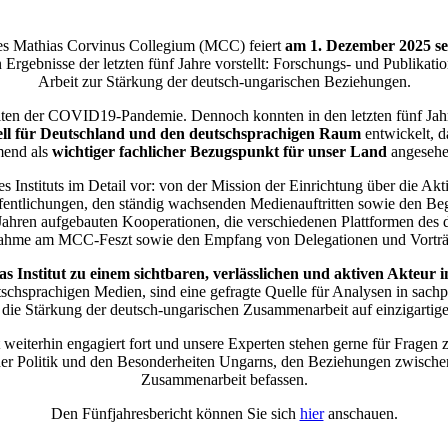
des Mathias Corvinus Collegium (MCC) feiert
am 1. Dezember 2025 se
ten Ergebnisse der letzten fünf Jahre vorstellt: Forschungs- und Publikat
Arbeit zur Stärkung der deutsch-ungarischen Beziehungen.
iten der COVID19-Pandemie. Dennoch konnten in den letzten fünf Jahre
ll für Deutschland und den deutschsprachigen Raum
entwickelt, 
end als
wichtiger fachlicher Bezugspunkt für unser Land
angesehe
es Instituts im Detail vor: von der Mission der Einrichtung über die Akt
entlichungen, den ständig wachsenden Medienauftritten sowie den Be
nf Jahren aufgebauten Kooperationen, die verschiedenen Plattformen des
lnahme am MCC-Feszt sowie den Empfang von Delegationen und Vorträg
as Institut zu einem sichtbaren, verlässlichen und aktiven Akteu
schsprachigen Medien, sind eine gefragte Quelle für Analysen in sachp
 die Stärkung der deutsch-ungarischen Zusammenarbeit auf einzigartige
t weiterhin engagiert fort und unsere Experten stehen gerne für Frage
n, der Politik und den Besonderheiten Ungarns, den Beziehungen zwis
Zusammenarbeit befassen.
Den Fünfjahresbericht können Sie sich
hier
anschauen.