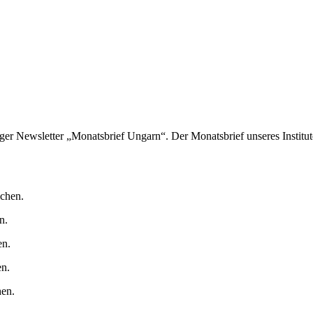
er Newsletter „Monatsbrief Ungarn“. Der Monatsbrief unseres Institut
chen.
n.
en.
en.
hen.