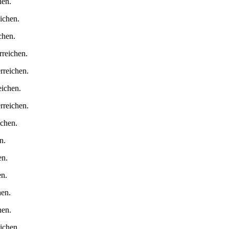
hen.
ichen.
chen.
reichen.
reichen.
ichen.
rreichen.
chen.
n.
en.
en.
hen.
hen.
ichen.