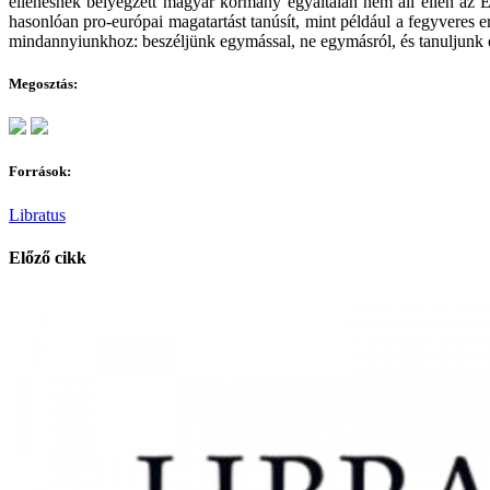
ellenesnek bélyegzett magyar kormány egyáltalán nem áll ellen az
hasonlóan pro-európai magatartást tanúsít, mint például a fegyveres e
mindannyiunkhoz: beszéljünk egymással, ne egymásról, és tanuljunk 
Megosztás:
Források:
Libratus
Előző cikk