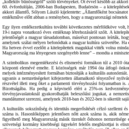
„kollektív bűnösségről” szóló törvényeket. Öt évvel később az akkori
60. évfordulóján, 2006-ban Budapesten, Budaörsön – a kitelepítések
akkori államfő, Sólyom László kijelentette: „Államfőként bocsánatot 
emlékműve előtt abban a reményben, hogy a magyarországi németek itt
Egy ilyen emlékezetkultúra további következetes mérföldköve volt
19-i napra vonatkozó éves emléknap létrehozásáról szólt. A kitelep
jelentőségét a magyar társadalomban, másrészt pontosan leírták, h
amelynek szálai mélyen befonódtak a magyar kultúra szövetébe. Ha ez
Ha hetven évvel ezelőtt a kitelepítettek magukkal vitték volna min
Magyarország ma lényegesen szegényebb lenne” – mondta a miniszte
A szimbolikus megemlékezési és elismerési formákon túl a 2010 ót
központi elemévé emelte. E közösségek már 1994 óta átfogó önkorm
melyek intézményesített formában biztosítják a kulturális autonómiát.
ugyanis a nemzetiségeket kifejezetten államalkotó tényezővé nyilvání
részvétel illeti meg őket a parlamenti törvényhozási folyamatban i
Bizottságába. Ha pedig a képviselő eléri a 25%-os kedvezményes
törvényjavaslatoknál gyakorolhatják beleszólási jogukat, a nemzeti
mandátumot szerezni, amelynek 2018-ban és 2022-ben is sikerült saját 
A kulturális sokszínűség és identitás megerősítését célzó szellemi
száma is. Hasonlóképpen jelentősen nőtt azok száma is, akik néme
figyelhető meg Magyarország másik tizenkét őshonos nemzetisége e
szövetségi kormány kisebbségi ügyekért felelős megbízottjai is elis