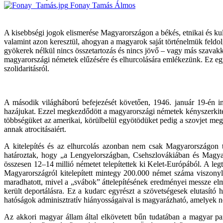
Fonay Tamás Álmos
A kisebbségi jogok elismerése Magyarországon a békés, etnikai és kul
valamint azon keresztül, ahogyan a magyarok saját történelmük feldo
gyökerek nélkül nincs összetartozás és nincs jövő – vagy más szavakk
magyarországi németek elűzésére és elhurcolására emlékezünk. Ez egy 
szolidaritásról.
A második világháború befejezését követően, 1946. január 19-én i
hazájukat. Ezzel megkezdődött a magyarországi németek kényszerkite
többségüket az amerikai, körülbelül egyötödüket pedig a szovjet megs
annak atrocitásaiért.
A kitelepítés és az elhurcolás azonban nem csak Magyarországon t
határoztak, hogy „a Lengyelországban, Csehszlovákiában és Magya
összesen 12–14 millió németet telepítettek ki Kelet-Európából. A l
Magyarországról kitelepített mintegy 200.000 német száma viszony
maradhatott, mivel a „svábok” áttelepítésének eredményei messze elma
került deportálásra. Ez a kudarc egyrészt a szövetségesek elutasító
hatóságok adminisztratív hiányosságaival is magyarázható, amelyek nem
Az akkori magyar állam által elkövetett bűn tudatában a magyar par