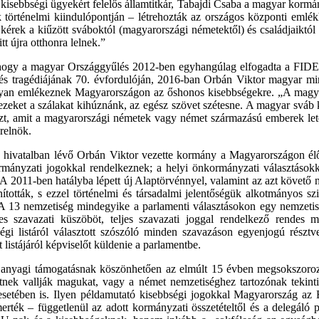
 kisebbségi ügyekért felelős államtitkár, Tabajdi Csaba a magyar kormán
 történelmi kiindulópontján – létrehozták az országos központi emlék
kérek a kiűzött sváboktól (magyarországi németektől) és családjaiktól a
 újra otthonra lelnek.”
, hogy a magyar Országgyűlés 2012-ben egyhangúlag elfogadta a FIDES
ítés tragédiájának 70. évfordulóján, 2016-ban Orbán Viktor magyar m
ogyan emlékeznek Magyarországon az őshonos kisebbségekre. „A magya
eket a szálakat kihúznánk, az egész szövet szétesne. A magyar sváb kö
dazt, amit a magyarországi németek vagy német származású emberek let
relnök.
a hivatalban lévő Orbán Viktor vezette kormány a Magyarországon élő
ányzati jogokkal rendelkeznek; a helyi önkormányzati választásokk
 A 2011-ben hatályba lépett új Alaptörvénnyel, valamint az azt követő n
tották, s ezzel történelmi és társadalmi jelentőségük alkotmányos szin
s. A 13 nemzetiség mindegyike a parlamenti választásokon egy nemzetis
 szavazati küszöböt, teljes szavazati joggal rendelkező rendes m
ségi listáról választott szószóló minden szavazáson egyenjogú részt
listájáról képviselőt küldenie a parlamentbe.
 és anyagi támogatásnak köszönhetően az elmúlt 15 évben megsokszoro
tnek vallják magukat, vagy a német nemzetiséghez tartozónak tekinti
setében is. Ilyen példamutató kisebbségi jogokkal Magyarország az 
merték – függetlenül az adott kormányzati összetételtől és a delegáló 