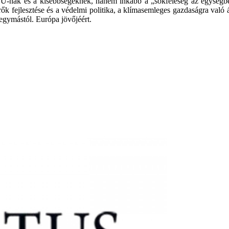
 EU-nak és a kisebbségeknek, hanem inkább a „sokféleség az egységbe
rők fejlesztése és a védelmi politika, a klímasemleges gazdaságra való á
egymástól. Európa jövőjéért.