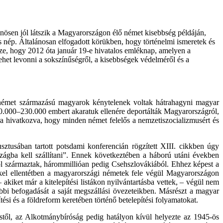
önösen jól látszik a Magyarországon élő német kisebbség példáján,
 nép. Általánosan elfogadott körükben, hogy történelmi ismeretek és
sze, hogy 2012 óta január 19-e hivatalos emléknap, amelyen a
het levonni a sokszínűségről, a kisebbségek védelméről és a
a német származású magyarok kénytelenek voltak hátrahagyni magyar
0.000–230.000 embert akaratuk ellenére deportálták Magyarországról,
rra hivatkozva, hogy minden német felelős a nemzetiszocializmusért és
tusában tartott potsdami konferencián rögzített XIII. cikkben úgy
gba kell szállítani”. Ennek következtében a háború utáni években
ól származtak, hárommillióan pedig Csehszlovákiából. Ehhez képest a
kel ellentétben a magyarországi németek fele végül Magyarországon
kiket már a kitelepítési listákon nyilvántartásba vettek, – végül nem
ábbi befogadását a saját megszállási övezeteikben. Másrészt a magyar
ési és a földreform keretében történő betelepítési folyamatokat.
éstől, az Alkotmánybíróság pedig hatályon kívül helyezte az 1945-ös