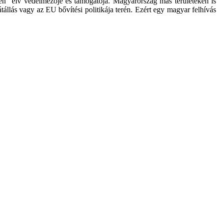
n” elv védelmezője és támogatója. Magyarország más területeken is
tállás vagy az EU bővítési politikája terén. Ezért egy magyar felhívás