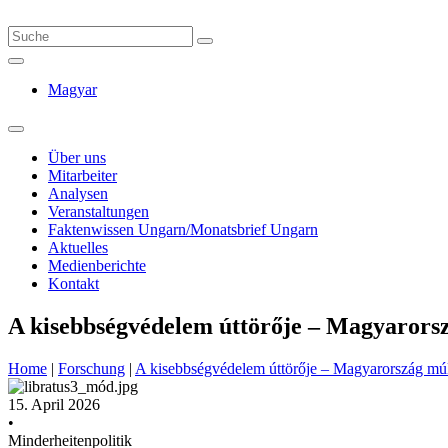
Magyar
Über uns
Mitarbeiter
Analysen
Veranstaltungen
Faktenwissen Ungarn/Monatsbrief Ungarn
Aktuelles
Medienberichte
Kontakt
A kisebbségvédelem úttörője – Magyarorsz
Home
|
Forschung
|
A kisebbségvédelem úttörője – Magyarország múl
15. April 2026
•
Minderheitenpolitik