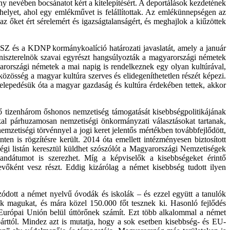
y nevében bocsánatot kért a kitelepítésért. A deportálások kezdetének
helyet, ahol egy emlékművet is felállítottak. Az emlékünnepségen az
z őket ért sérelemért és igazságtalanságért, és meghajlok a kiűzöttek
Z és a KDNP kormánykoalíció határozati javaslatát, amely a január
iniszterelnök szavai egyrészt hangsúlyozták a magyarországi németek
rországi németek a mai napig is rendelkeznek egy olyan kultúrával,
zösség a magyar kultúra szerves és elidegeníthetetlen részét képezi.
elepedésük óta a magyar gazdaság és kultúra érdekében tettek, akkor
 tizenhárom őshonos nemzetiség támogatását kisebbségpolitikájának
al párhuzamosan nemzetiségi önkormányzati választásokat tartanak,
emzetiségi törvénnyel a jogi keret jelentős mértékben továbbfejlődött,
ten is rögzítésre került. 2014 óta emellett intézményesen biztosított
égi listán keresztül küldhet szószólót a Magyarországi Nemzetiségek
andátumot is szerezhet. Míg a képviselők a kisebbségeket érintő
vevőként vesz részt. Eddig kizárólag a német kisebbség tudott ilyen
zódott a német nyelvű óvodák és iskolák – és ezzel együtt a tanulók
k magukat, és mára közel 150.000 főt tesznek ki. Hasonló fejlődés
Európai Unión belül úttörőnek számít. Ezt több alkalommal a német
párttól. Mindez azt is mutatja, hogy a sok esetben kisebbség- és EU-