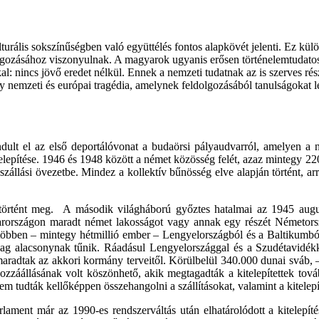
turális sokszínűségben való együttélés fontos alapkövét jelenti. Ez kül
lgozásához viszonyulnak. A magyarok ugyanis erősen történelemtudatos
al: nincs jövő eredet nélkül. Ennek a nemzeti tudatnak az is szerves ré
nemzeti és európai tragédia, amelynek feldolgozásából tanulságokat le
ndult el az első deportálóvonat a budaörsi pályaudvarról, amelyen 
lepítése. 1946 és 1948 között a német közösség felét, azaz mintegy 22
zállási övezetbe. Mindez a kollektív bűnösség elve alapján történt, a
örtént meg. A második világháború győztes hatalmai az 1945 augusz
rországon maradt német lakosságot vagy annak egy részét Németorszá
egtöbben – mintegy hétmillió ember – Lengyelországból és a Baltikumb
lag alacsonynak tűnik. Ráadásul Lengyelországgal és a Szudétavidék
radtak az akkori kormány terveitől. Körülbelül 340.000 dunai sváb, – a
 hozzáállásának volt köszönhető, akik megtagadták a kitelepítettek tov
 tudták kellőképpen összehangolni a szállításokat, valamint a kitelepít
lament már az 1990-es rendszerváltás után elhatárolódott a kitelepít