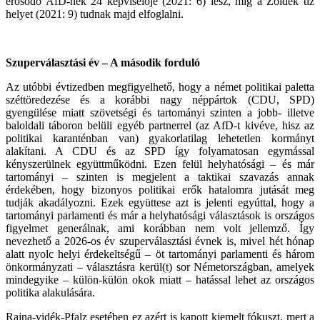
erősödő AfD-nek 24 képviselője (2021: 6) lesz, míg a Zöldek tíz
helyet (2021: 9) tudnak majd elfoglalni.
Szuperválasztási év – A második forduló
Az utóbbi évtizedben megfigyelhető, hogy a német politikai paletta
széttöredezése és a korábbi nagy néppártok (CDU, SPD)
gyengülése miatt szövetségi és tartományi szinten a jobb- illetve
baloldali táboron belüli egyéb partnerrel (az AfD-t kivéve, hisz az
politikai karanténban van) gyakorlatilag lehetetlen kormányt
alakítani. A CDU és az SPD így folyamatosan egymással
kényszerülnek együttműködni. Ezen felül helyhatósági – és már
tartományi – szinten is megjelent a taktikai szavazás annak
érdekében, hogy bizonyos politikai erők hatalomra jutását meg
tudják akadályozni. Ezek együttese azt is jelenti egyúttal, hogy a
tartományi parlamenti és már a helyhatósági választások is országos
figyelmet generálnak, ami korábban nem volt jellemző. Így
nevezhető a 2026-os év szuperválasztási évnek is, mivel hét hónap
alatt nyolc helyi érdekeltségű – öt tartományi parlamenti és három
önkormányzati – választásra kerül(t) sor Németországban, amelyek
mindegyike – külön-külön okok miatt – hatással lehet az országos
politika alakulására.
Rajna-vidék-Pfalz esetében ez azért is kapott kiemelt fókuszt, mert a