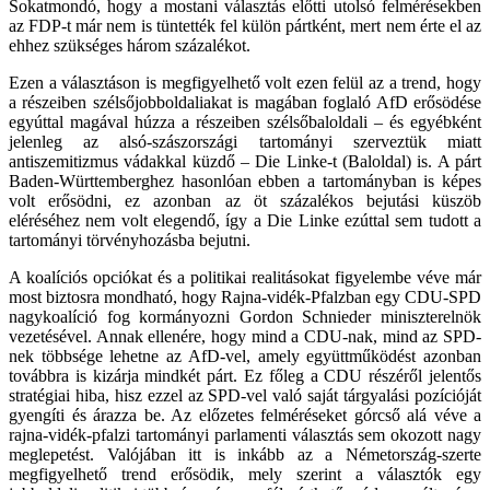
Sokatmondó, hogy a mostani választás előtti utolsó felmérésekben
az FDP-t már nem is tüntették fel külön pártként, mert nem érte el az
ehhez szükséges három százalékot.
Ezen a választáson is megfigyelhető volt ezen felül az a trend, hogy
a részeiben szélsőjobboldaliakat is magában foglaló AfD erősödése
egyúttal magával húzza a részeiben szélsőbaloldali – és egyébként
jelenleg az alsó-szászországi tartományi szerveztük miatt
antiszemitizmus vádakkal küzdő – Die Linke-t (Baloldal) is. A párt
Baden-Württemberghez hasonlóan ebben a tartományban is képes
volt erősödni, ez azonban az öt százalékos bejutási küszöb
eléréséhez nem volt elegendő, így a Die Linke ezúttal sem tudott a
tartományi törvényhozásba bejutni.
A koalíciós opciókat és a politikai realitásokat figyelembe véve már
most biztosra mondható, hogy Rajna-vidék-Pfalzban egy CDU-SPD
nagykoalíció fog kormányozni Gordon Schnieder miniszterelnök
vezetésével. Annak ellenére, hogy mind a CDU-nak, mind az SPD-
nek többsége lehetne az AfD-vel, amely együttműködést azonban
továbbra is kizárja mindkét párt. Ez főleg a CDU részéről jelentős
stratégiai hiba, hisz ezzel az SPD-vel való saját tárgyalási pozícióját
gyengíti és árazza be. Az előzetes felméréseket górcső alá véve a
rajna-vidék-pfalzi tartományi parlamenti választás sem okozott nagy
meglepetést. Valójában itt is inkább az a Németország-szerte
megfigyelhető trend erősödik, mely szerint a választók egy