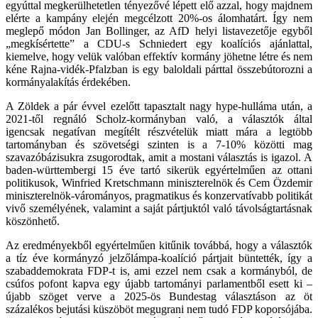
egyúttal megkerülhetetlen tényezővé lépett elő azzal, hogy majdnem
elérte a kampány elején megcélzott 20%-os álomhatárt. Így nem
meglepő módon Jan Bollinger, az AfD helyi listavezetője egyből
„megkísértette” a CDU-s Schniedert egy koalíciós ajánlattal,
kiemelve, hogy velük valóban effektív kormány jöhetne létre és nem
kéne Rajna-vidék-Pfalzban is egy baloldali párttal összebútorozni a
kormányalakítás érdekében.
A Zöldek a pár évvel ezelőtt tapasztalt nagy hype-hulláma után, a
2021-től regnáló Scholz-kormányban való, a választók által
igencsak negatívan megítélt részvételük miatt mára a legtöbb
tartományban és szövetségi szinten is a 7-10% közötti mag
szavazóbázisukra zsugorodtak, amit a mostani választás is igazol. A
baden-württembergi 15 éve tartó sikerük egyértelműen az ottani
politikusok, Winfried Kretschmann miniszterelnök és Cem Özdemir
miniszterelnök-várományos, pragmatikus és konzervatívabb politikát
vivő személyének, valamint a saját pártjuktól való távolságtartásnak
köszönhető.
Az eredményekből egyértelműen kitűnik továbbá, hogy a választók
a tíz éve kormányzó jelzőlámpa-koalíció pártjait büntették, így a
szabaddemokrata FDP-t is, ami ezzel nem csak a kormányból, de
csúfos pofont kapva egy újabb tartományi parlamentből esett ki –
újabb szöget verve a 2025-ös Bundestag választáson az öt
százalékos bejutási küszöböt megugrani nem tudó FDP koporsójába.