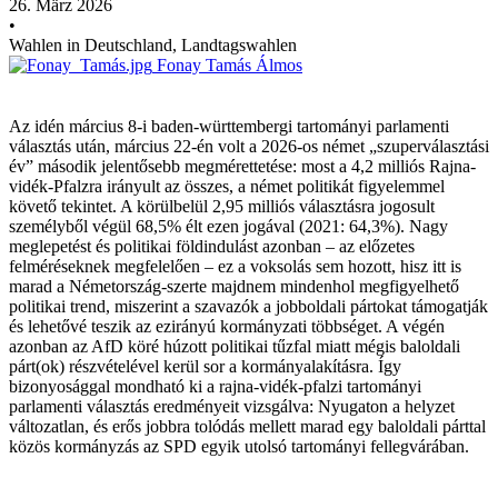
26. März 2026
•
Wahlen in Deutschland, Landtagswahlen
Fonay Tamás Álmos
Az idén március 8-i baden-württembergi tartományi parlamenti
választás után, március 22-én volt a 2026-os német „szuperválasztási
év” második jelentősebb megmérettetése: most a 4,2 milliós Rajna-
vidék-Pfalzra irányult az összes, a német politikát figyelemmel
követő tekintet. A körülbelül 2,95 milliós választásra jogosult
személyből végül 68,5% élt ezen jogával (2021: 64,3%). Nagy
meglepetést és politikai földindulást azonban – az előzetes
felméréseknek megfelelően – ez a voksolás sem hozott, hisz itt is
marad a Németország-szerte majdnem mindenhol megfigyelhető
politikai trend, miszerint a szavazók a jobboldali pártokat támogatják
és lehetővé teszik az ezirányú kormányzati többséget. A végén
azonban az AfD köré húzott politikai tűzfal miatt mégis baloldali
párt(ok) részvételével kerül sor a kormányalakításra. Így
bizonyosággal mondható ki a rajna-vidék-pfalzi tartományi
parlamenti választás eredményeit vizsgálva: Nyugaton a helyzet
változatlan, és erős jobbra tolódás mellett marad egy baloldali párttal
közös kormányzás az SPD egyik utolsó tartományi fellegvárában.