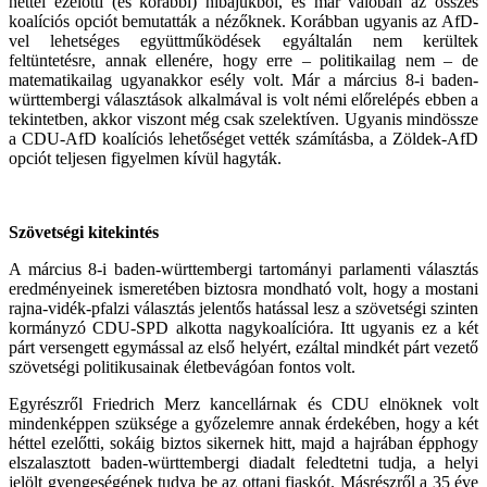
héttel ezelőtti (és korábbi) hibájukból, és már valóban az összes
koalíciós opciót bemutatták a nézőknek. Korábban ugyanis az AfD-
vel lehetséges együttműködések egyáltalán nem kerültek
feltüntetésre, annak ellenére, hogy erre – politikailag nem – de
matematikailag ugyanakkor esély volt. Már a március 8-i baden-
württembergi választások alkalmával is volt némi előrelépés ebben a
tekintetben, akkor viszont még csak szelektíven. Ugyanis mindössze
a CDU-AfD koalíciós lehetőséget vették számításba, a Zöldek-AfD
opciót teljesen figyelmen kívül hagyták.
Szövetségi kitekintés
A március 8-i baden-württembergi tartományi parlamenti választás
eredményeinek ismeretében biztosra mondható volt, hogy a mostani
rajna-vidék-pfalzi választás jelentős hatással lesz a szövetségi szinten
kormányzó CDU-SPD alkotta nagykoalícióra. Itt ugyanis ez a két
párt versengett egymással az első helyért, ezáltal mindkét párt vezető
szövetségi politikusainak életbevágóan fontos volt.
Egyrészről Friedrich Merz kancellárnak és CDU elnöknek volt
mindenképpen szüksége a győzelemre annak érdekében, hogy a két
héttel ezelőtti, sokáig biztos sikernek hitt, majd a hajrában épphogy
elszalasztott baden-württembergi diadalt feledtetni tudja, a helyi
jelölt gyengeségének tudva be az ottani fiaskót. Másrészről a 35 éve