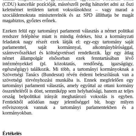
(CDU) kancellár pozícióját, másrészről pedig hátszelet adni az őszi
keletnémet területen tartott voksolásokhoz – vagy marad a
szociáldemokrata miniszterelnök és az SPD állíthatja be magát
magabiztos, győztes erőnek.
Ezeken felül egy tartományi parlamenti választás a német politikai
rendszer felépítése miatt is mindig érdekes, hisz a kormányzati
feladatok nagy részét ezek látják el: egy-egy tartomány saját
parlamenttel, saját kormánnyal, alkotmánybírósággal,
számvevőszékkel és költségvetéssel rendelkezik. Így egy átlag
német állampolgár elsősorban ezek fenntartásában lévő
intézményekkel (pl. közoktatás, rendőrség, igazságügy,
egészségügy) találkozik. Mi több, a tartományi kormányoknak a
Szövetségi Tanács (Bundesrat) révén érdemi beleszólásuk van a
szövetségi törvényhozási munkába is. Ennek megfelelően egy
tartományi parlamenti választás, amely egyúttal az ottani kormány
összetételéről is dönt, semmiképp sem helyhatósági, hanem az teljes
ország belpolitikai irányát meghatározó voksolás is egyben.
Fentiekből adódóan nagy jelentőséggel bír, hogy milyen
erőviszonyok vannak a tartományi parlamentekben és a
kormányokban.
Értékelés