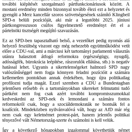
további kiépítését szorgalmazó pártfunkcionáriusok között. A
mostani eredmény minden bizonnyal tovább élezi ezt a helyzetet és
gyengíti a Merz kancellár szoros szövetségesének számító Klingbeil
SPD-n belüli pozícióját, aki már a legutóbbi 2025. júniusi
pártkongresszuson csúfos figyelmeztető eredményt ért el a
pártelnöki tisztségét megújító szavazásán.
Ez az SPD-ben tapasztalható belső, a vezetőket pedig nyomás alá
helyező feszültség viszont egy még nehezebb együttműködést vetít
előre a CDU-val, ami a márciusi két tartományi parlamenti választás
utánra halasztott átfogó reformokra (egészségügy, nyugdíj,
adósságfék, bürokrácia leépítése, rászorulók ellátása, stb.) is negatív
hatással lehet. Ugyanis a sikertelenségeket halmozó SPD nagy
valószínűséggel nem fogja könnyen feladni pozícióit a számára
kellemetlen pontokban annak érdekében, hogy újra politikailag
profilozni tudja magát. Ezzel szemben a CDU a Bundestagban
jelentősen erősebb és a tartományokban sikereket felmutatni tudó
pártként nem fog csak azért további kompromisszumokkal
kedveskedni az SPD-nek és lemondani a számára fontos
reformokról csak, hogy a szociáldemokraták ne bontsák fel a
koalíciót. Mindeközben nyilvánvalóvá vált, hogy az AfD már rég
nem csak egy keletnémet protest-párt, hanem jelentős politikai
tényezővé vált Németország-szerte és számolni is kell velük.
Így a következő hónapokban izgalommal követhetjük német