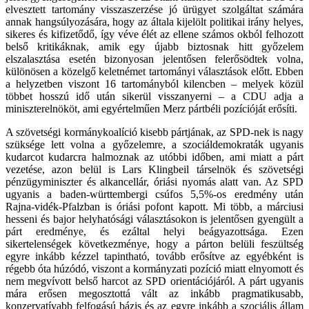
elvesztett tartomány visszaszerzése jó ürügyet szolgáltat számára
annak hangsúlyozására, hogy az általa kijelölt politikai irány helyes,
sikeres és kifizetődő, így véve élét az ellene számos okból felhozott
belső kritikáknak, amik egy újabb biztosnak hitt győzelem
elszalasztása esetén bizonyosan jelentősen felerősödtek volna,
különösen a közelgő keletnémet tartományi választások előtt. Ebben
a helyzetben viszont 16 tartományból kilencben – melyek közül
többet hosszú idő után sikerül visszanyerni – a CDU adja a
miniszterelnököt, ami egyértelműen Merz pártbéli pozícióját erősíti.
A szövetségi kormánykoalíció kisebb pártjának, az SPD-nek is nagy
szüksége lett volna a győzelemre, a szociáldemokraták ugyanis
kudarcot kudarcra halmoznak az utóbbi időben, ami miatt a párt
vezetése, azon belül is Lars Klingbeil társelnök és szövetségi
pénzügyminiszter és alkancellár, óriási nyomás alatt van. Az SPD
ugyanis a baden-württembergi csúfos 5,5%-os eredmény után
Rajna-vidék-Pfalzban is óriási pofont kapott. Mi több, a márciusi
hesseni és bajor helyhatósági választásokon is jelentősen gyengült a
párt eredménye, és ezáltal helyi beágyazottsága. Ezen
sikertelenségek következménye, hogy a párton belüli feszültség
egyre inkább kézzel tapintható, tovább erősítve az egyébként is
régebb óta húzódó, viszont a kormányzati pozíció miatt elnyomott és
nem megvívott belső harcot az SPD orientációjáról. A párt ugyanis
mára erősen megosztottá vált az inkább pragmatikusabb,
konzervatívabb felfogású bázis és az egyre inkább a szociális állam