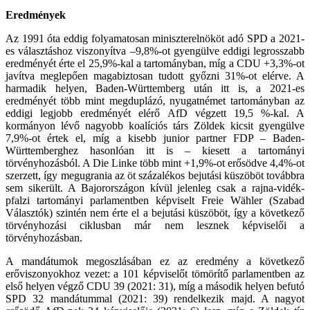
Eredmények
Az 1991 óta eddig folyamatosan miniszterelnököt adó SPD a 2021-
es választáshoz viszonyítva –9,8%-ot gyengülve eddigi legrosszabb
eredményét érte el 25,9%-kal a tartományban, míg a CDU +3,3%-ot
javítva meglepően magabiztosan tudott győzni 31%-ot elérve. A
harmadik helyen, Baden-Württemberg után itt is, a 2021-es
eredményét több mint megduplázó, nyugatnémet tartományban az
eddigi legjobb eredményét elérő AfD végzett 19,5 %-kal. A
kormányon lévő nagyobb koalíciós társ Zöldek kicsit gyengülve
7,9%-ot értek el, míg a kisebb junior partner FDP – Baden-
Württemberghez hasonlóan itt is – kiesett a tartományi
törvényhozásból. A Die Linke több mint +1,9%-ot erősödve 4,4%-ot
szerzett, így megugrania az öt százalékos bejutási küszöböt továbbra
sem sikerült. A Bajorországon kívül jelenleg csak a rajna-vidék-
pfalzi tartományi parlamentben képviselt Freie Wähler (Szabad
Választók) szintén nem érte el a bejutási küszöböt, így a következő
törvényhozási ciklusban már nem lesznek képviselői a
törvényhozásban.
A mandátumok megoszlásában ez az eredmény a következő
erőviszonyokhoz vezet: a 101 képviselőt tömörítő parlamentben az
első helyen végző CDU 39 (2021: 31), míg a második helyen befutó
SPD 32 mandátummal (2021: 39) rendelkezik majd. A nagyot