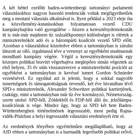
A két héttel ezelőtti baden-württembergi tartományi parlamenti
választásokhoz nagyon hasonló tendenciák voltak megfigyelhetőek
meg a mostani választás alkalmával is. Ilyen például a 2023 eleje óta
a közvélemény-kutatásokban folyamatosan vezető CDU
kampányhajrára való gyengülése – hiszen a kereszténydemokraták
itt is már-már majdnem tíz százalékpontnyi különbséget is elértek a
miniszterelnököt adó és a hárompárti koalíciót vezető SPD előtt.
Azonban a választáshoz közeledve ebben a tartományban is zárulni
látszott az olló, izgalmassá téve a versenyt az egyébként unalmasnak
mondható kampány végére. Végül a kereszténydemokraták egy
közepes politikai bravúrt végrehajtva meglepően simán végeztek az
első helyen, 35 év után visszaszerezve a miniszterelnöki pozíciót az
egyébként a tartományban is kevéssé ismert Gordon Schnieder
vezetésével. Ez egyúttal azt is jelenti, hogy a sokkal nagyobb
ismertségnek és támogatottságnak örvendő, két éve hivatalban lévő
SPD-s miniszterelnök, Alexander Schweitzer politikai karrierjének,
csakúgy, mint a tartományban már tíz éve kormányzó, Németország-
szerte utolsó SPD-ből, Zöldekből és FDP-ből álló ún. jelzőlámpa-
koalíciónak is vége. Mindez úgy, hogy az SPD két hete Baden-
Württembergben történelmének legrosszabb, most pedig Rajna-
vidék-Pfalzban a helyi legrosszabb választási eredményét érte el.
Az eredmények fényében egyértelműen megállapítható, hogy az
AfD ebben a tartományban is a harmadik legerősebb politikai erővé,