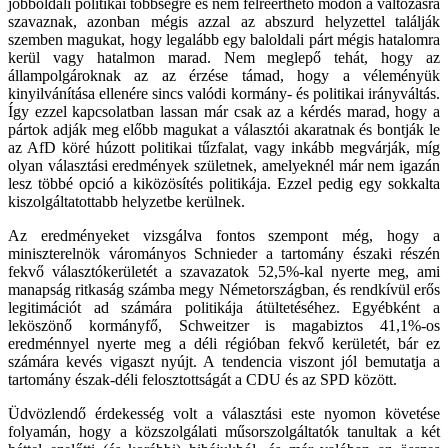
jobboldali politikai többségre és nem félreérthető módon a változásra
szavaznak, azonban mégis azzal az abszurd helyzettel találják
szemben magukat, hogy legalább egy baloldali párt mégis hatalomra
kerül vagy hatalmon marad. Nem meglepő tehát, hogy az
állampolgároknak az az érzése támad, hogy a véleményük
kinyilvánítása ellenére sincs valódi kormány- és politikai irányváltás.
Így ezzel kapcsolatban lassan már csak az a kérdés marad, hogy a
pártok adják meg előbb magukat a választói akaratnak és bontják le
az AfD köré húzott politikai tűzfalat, vagy inkább megvárják, míg
olyan választási eredmények születnek, amelyeknél már nem igazán
lesz többé opció a kiközösítés politikája. Ezzel pedig egy sokkalta
kiszolgáltatottabb helyzetbe kerülnek.
Az eredményeket vizsgálva fontos szempont még, hogy a
miniszterelnök várományos Schnieder a tartomány északi részén
fekvő választókerületét a szavazatok 52,5%-kal nyerte meg, ami
manapság ritkaság számba megy Németországban, és rendkívül erős
legitimációt ad számára politikája átültetéséhez. Egyébként a
leköszönő kormányfő, Schweitzer is magabiztos 41,1%-os
eredménnyel nyerte meg a déli régióban fekvő kerületét, bár ez
számára kevés vigaszt nyújt. A tendencia viszont jól bemutatja a
tartomány észak-déli felosztottságát a CDU és az SPD között.
Üdvözlendő érdekesség volt a választási este nyomon követése
folyamán, hogy a közszolgálati műsorszolgáltatók tanultak a két