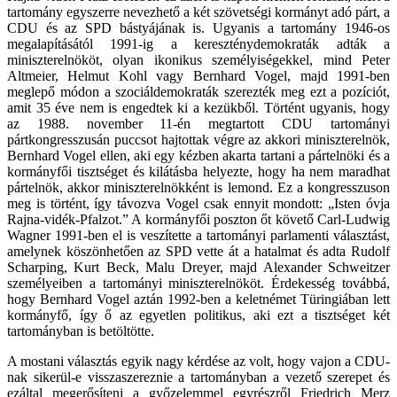
tartomány egyszerre nevezhető a két szövetségi kormányt adó párt, a
CDU és az SPD bástyájának is. Ugyanis a tartomány 1946-os
megalapításától 1991-ig a kereszténydemokraták adták a
miniszterelnököt, olyan ikonikus személyiségekkel, mind Peter
Altmeier, Helmut Kohl vagy Bernhard Vogel, majd 1991-ben
meglepő módon a szociáldemokraták szerezték meg ezt a pozíciót,
amit 35 éve nem is engedtek ki a kezükből. Történt ugyanis, hogy
az 1988. november 11-én megtartott CDU tartományi
pártkongresszusán puccsot hajtottak végre az akkori miniszterelnök,
Bernhard Vogel ellen, aki egy kézben akarta tartani a pártelnöki és a
kormányfői tisztséget és kilátásba helyezte, hogy ha nem maradhat
pártelnök, akkor miniszterelnökként is lemond. Ez a kongresszuson
meg is történt, így távozva Vogel csak ennyit mondott: „Isten óvja
Rajna-vidék-Pfalzot.” A kormányfői poszton őt követő Carl-Ludwig
Wagner 1991-ben el is veszítette a tartományi parlamenti választást,
amelynek köszönhetően az SPD vette át a hatalmat és adta Rudolf
Scharping, Kurt Beck, Malu Dreyer, majd Alexander Schweitzer
személyeiben a tartományi miniszterelnököt. Érdekesség továbbá,
hogy Bernhard Vogel aztán 1992-ben a keletnémet Türingiában lett
kormányfő, így ő az egyetlen politikus, aki ezt a tisztséget két
tartományban is betöltötte.
A mostani választás egyik nagy kérdése az volt, hogy vajon a CDU-
nak sikerül-e visszaszereznie a tartományban a vezető szerepet és
ezáltal megerősíteni a győzelemmel egyrészről Friedrich Merz