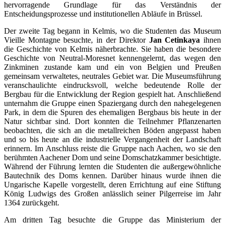
hervorragende Grundlage für das Verständnis der
Entscheidungsprozesse und institutionellen Abläufe in Brüssel.
Der zweite Tag begann in Kelmis, wo die Studenten das Museum
Vieille Montagne besuchte, in der Direktor
Jan Cetinkaya
ihnen
die Geschichte von Kelmis näherbrachte. Sie haben die besondere
Geschichte von Neutral-Moresnet kennengelernt, das wegen den
Zinkminen zustande kam und ein von Belgien und Preußen
gemeinsam verwaltetes, neutrales Gebiet war. Die Museumsführung
veranschaulichte eindrucksvoll, welche bedeutende Rolle der
Bergbau für die Entwicklung der Region gespielt hat. Anschließend
unternahm die Gruppe einen Spaziergang durch den nahegelegenen
Park, in dem die Spuren des ehemaligen Bergbaus bis heute in der
Natur sichtbar sind. Dort konnten die Teilnehmer Pflanzenarten
beobachten, die sich an die metallreichen Böden angepasst haben
und so bis heute an die industrielle Vergangenheit der Landschaft
erinnern. Im Anschluss reiste die Gruppe nach Aachen, wo sie den
berühmten Aachener Dom und seine Domschatzkammer besichtigte.
Während der Führung lernten die Studenten die außergewöhnliche
Bautechnik des Doms kennen. Darüber hinaus wurde ihnen die
Ungarische Kapelle vorgestellt, deren Errichtung auf eine Stiftung
König Ludwigs des Großen anlässlich seiner Pilgerreise im Jahr
1364 zurückgeht.
Am dritten Tag besuchte die Gruppe das Ministerium der