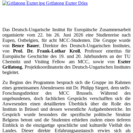
Grifatong Eszter Dóra
Das Deutsch-Ungarische Institut für Europäische Zusammenarbeit
organisierte vom 22. bis 26. Juni 2026 eine Studienreise nach
Eupen, Ostbelgien, für acht MCC-Studenten. Die Gruppe wurde
von
Bence Bauer
, Direktor des Deutsch-Ungarischen Institutes,
von
Prof. Dr. Frank-Lothar Kroll
,
Professor emeritus für
Europäische Geschichte des 19. und 20. Jahrhunderts an der TU
Chemnitz und Visiting Fellow am MCC, sowie
von
Eszter
Grifatong
, Projektkoordinatorin des Deutsch-Ungarischen Institutes
begleitet.
Zu Beginn des Programms besprach sich die Gruppe im Rahmen
eines gemeinsamen Abendessens mit Dr. Philipp Siegert, dem stellv.
Forschungsdirektor des MCC Brussels. Während des
ungebundenen, doch fachlichen Gesprächs verschafften sich die
Anwesenden einen detaillierten Überblick über die Rolle des
Instituts in Brüssel und dessen wesentliche Aufgabenbereiche. Im
Gespräch wurde besonders die spezifische politische Struktur
Belgiens betont und die Studenten erhielten zudem einen tieferen
Einblick in die einzigartige sprachliche und kulturelle Vielfalt des
Landes. Dieser direkte Erfahrungsaustausch erwies sich als