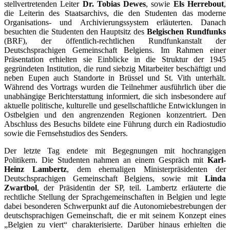
stellvertretenden Leiter
Dr. Tobias Dewes
, sowie
Els Herrebout
,
die Leiterin des Staatsarchivs, die den Studenten das moderne
Organisations- und Archivierungssystem erläuterten. Danach
besuchten die Studenten den Hauptsitz des
Belgischen Rundfunks
(BRF), der öffentlich-rechtlichen Rundfunkanstalt der
Deutschsprachigen Gemeinschaft Belgiens. Im Rahmen einer
Präsentation erhielten sie Einblicke in die Struktur der 1945
gegründeten Institution, die rund siebzig Mitarbeiter beschäftigt und
neben Eupen auch Standorte in Brüssel und St. Vith unterhält.
Während des Vortrags wurden die Teilnehmer ausführlich über die
unabhängige Berichterstattung informiert, die sich insbesondere auf
aktuelle politische, kulturelle und gesellschaftliche Entwicklungen in
Ostbelgien und den angrenzenden Regionen konzentriert. Den
Abschluss des Besuchs bildete eine Führung durch ein Radiostudio
sowie die Fernsehstudios des Senders.
Der letzte Tag endete mit Begegnungen mit hochrangigen
Politikern. Die Studenten nahmen an einem Gespräch mit
Karl-
Heinz Lambertz
, dem ehemaligen Ministerpräsidenten der
Deutschsprachigen Gemeinschaft Belgiens, sowie mit
Linda
Zwartbol
, der Präsidentin der SP, teil. Lambertz erläuterte die
rechtliche Stellung der Sprachgemeinschaften in Belgien und legte
dabei besonderen Schwerpunkt auf die Autonomiebestrebungen der
deutschsprachigen Gemeinschaft, die er mit seinem Konzept eines
„Belgien zu viert“ charakterisierte. Darüber hinaus erhielten die