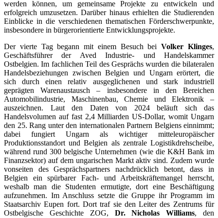
werden können, um gemeinsame Projekte zu entwickeln und
erfolgreich umzusetzen. Darüber hinaus erhielten die Studierenden
Einblicke in die verschiedenen thematischen Förderschwerpunkte,
insbesondere in bürgerorientierte Entwicklungsprojekte.
Der vierte Tag begann mit einem Besuch bei
Volker Klinges
,
Geschäftsführer der Aved Industrie- und Handelskammer
Ostbelgien. Im fachlichen Teil des Gesprächs wurden die bilateralen
Handelsbeziehungen zwischen Belgien und Ungarn erörtert, die
sich durch einen relativ ausgeglichenen und stark industriell
geprägten Warenaustausch – insbesondere in den Bereichen
Automobilindustrie, Maschinenbau, Chemie und Elektronik –
auszeichnen. Laut den Daten von 2024 beläuft sich das
Handelsvolumen auf fast 2,4 Milliarden US-Dollar, womit Ungarn
den 25. Rang unter den internationalen Partnern Belgiens einnimmt;
dabei fungiert Ungarn als wichtiger mitteleuropäischer
Produktionsstandort und Belgien als zentrale Logistikdrehscheibe,
während rund 300 belgische Unternehmen (wie die K&H Bank im
Finanzsektor) auf dem ungarischen Markt aktiv sind. Zudem wurde
vonseiten des Gesprächspartners nachdrücklich betont, dass in
Belgien ein spürbarer Fach- und Arbeitskräftemangel herrscht,
weshalb man die Studenten ermutigte, dort eine Beschäftigung
aufzunehmen. Im Anschluss setzte die Gruppe ihr Programm im
Staatsarchiv Eupen fort. Dort traf sie den Leiter des Zentrums für
Ostbelgische Geschichte ZOG,
Dr. Nicholas Williams
, den