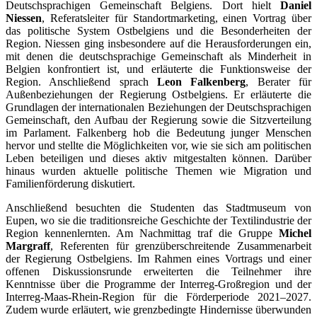
Deutschsprachigen Gemeinschaft Belgiens. Dort hielt
Daniel
Niessen
, Referatsleiter für Standortmarketing, einen Vortrag über
das politische System Ostbelgiens und die Besonderheiten der
Region. Niessen ging insbesondere auf die Herausforderungen ein,
mit denen die deutschsprachige Gemeinschaft als Minderheit in
Belgien konfrontiert ist, und erläuterte die Funktionsweise der
Region. Anschließend sprach
Leon Falkenberg
, Berater für
Außenbeziehungen der Regierung Ostbelgiens. Er erläuterte die
Grundlagen der internationalen Beziehungen der Deutschsprachigen
Gemeinschaft, den Aufbau der Regierung sowie die Sitzverteilung
im Parlament. Falkenberg hob die Bedeutung junger Menschen
hervor und stellte die Möglichkeiten vor, wie sie sich am politischen
Leben beteiligen und dieses aktiv mitgestalten können. Darüber
hinaus wurden aktuelle politische Themen wie Migration und
Familienförderung diskutiert.
Anschließend besuchten die Studenten das Stadtmuseum von
Eupen, wo sie die traditionsreiche Geschichte der Textilindustrie der
Region kennenlernten. Am Nachmittag traf die Gruppe
Michel
Margraff
, Referenten für grenzüberschreitende Zusammenarbeit
der Regierung Ostbelgiens. Im Rahmen eines Vortrags und einer
offenen Diskussionsrunde erweiterten die Teilnehmer ihre
Kenntnisse über die Programme der Interreg-Großregion und der
Interreg-Maas-Rhein-Region für die Förderperiode 2021–2027.
Zudem wurde erläutert, wie grenzbedingte Hindernisse überwunden