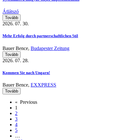
Átlátszó
Tovább
2026. 07. 30.
Mehr Erfolg durch partnerschaftlichen Stil
Bauer Bence,
Budapester Zeitung
Tovább
2026. 07. 28.
Kommen Sie nach Ungarn!
Bauer Bence,
EXXPRESS
Tovább
« Previous
1
2
3
4
5
…