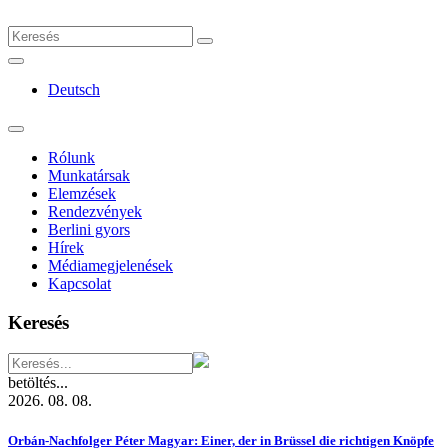
Deutsch
Rólunk
Munkatársak
Elemzések
Rendezvények
Berlini gyors
Hírek
Médiamegjelenések
Kapcsolat
Keresés
betöltés...
2026. 08. 08.
Orbán-Nachfolger Péter Magyar: Einer, der in Brüssel die richtigen Knöpfe