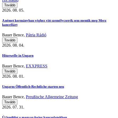
Tovább
2026. 08. 05.
A német kormányban véghez vitt személycserék sem mentik meg Merz
kancellárt
Bauer Bence,
Pátria Rádió
Tovább
2026. 08. 04.
Hitzewelle in Ungarn
Bauer Bence,
EXXPRESS
Tovább
2026. 08. 01.
Ungarns Öffentlich-Rechtliche starten neu
Bauer Bence,
Preußische Allgemeine Zeitung
Tovább
2026. 07. 31.
Új lendület a magyar-bajor kapcsolatokban