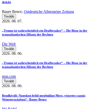
drückt
Bauer Bence,
Ostdeutsche Allgemeine Zeitung
Tovább
2026. 08. 07.
„Trump ist wahrscheinlich ein Dealbreaker“ – Die Risse in der
transatlantischen Allianz der Rechten
Die Welt
Tovább
2026. 08. 06.
„Trump ist wahrscheinlich ein Dealbreaker“ – Die Risse in der
transatlantischen Allianz der Rechten
msn.com
Tovább
2026. 08. 06.
Rendkívüli: Napokon belül megbukhat Merz, végzetes csapás
Németországban? - Bauer Bence
Hit Rádió