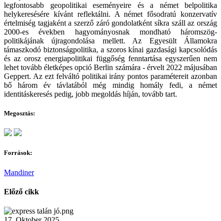
legfontosabb geopolitikai eseményeire és a német belpolitika
helykeresésére kívánt reflektálni. A német fősodratú konzervatív
értelmiség tagjaként a szerző záró gondolatként síkra száll az ország
2000-es években hagyományosnak mondható háromszög-
politikájának újragondolása mellett. Az Egyesült Államokra
támaszkodó biztonságpolitika, a szoros kínai gazdasági kapcsolódás
és az orosz energiapolitikai függőség fenntartása egyszerűen nem
lehet tovább életképes opció Berlin számára - érvelt 2022 májusában
Geppert. Az ezt felváltó politikai irány pontos paramétereit azonban
bő három év távlatából még mindig homály fedi, a német
identitáskeresés pedig, jobb megoldás híján, tovább tart.
Megosztás:
Források:
Mandiner
Előző cikk
17. Oktober 2025