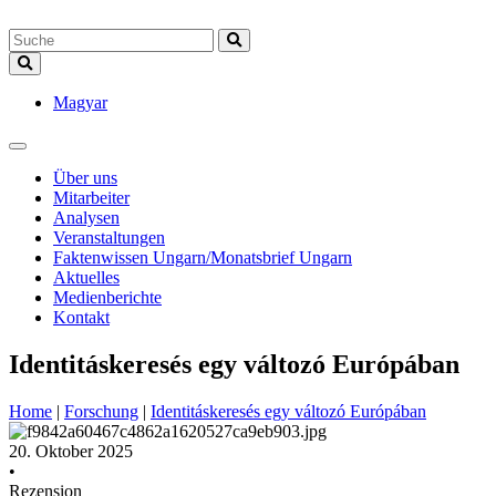
Magyar
Über uns
Mitarbeiter
Analysen
Veranstaltungen
Faktenwissen Ungarn/Monatsbrief Ungarn
Aktuelles
Medienberichte
Kontakt
Identitáskeresés egy változó Európában
Home
|
Forschung
|
Identitáskeresés egy változó Európában
20. Oktober 2025
•
Rezension