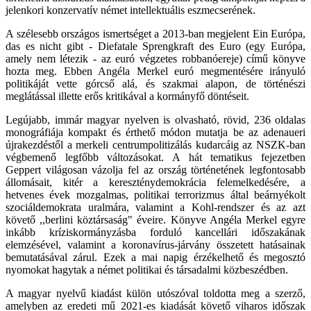
jelenkori konzervatív német intellektuális eszmecserének.
A szélesebb országos ismertséget a 2013-ban megjelent Ein Európa,
das es nicht gibt - Diefatale Sprengkraft des Euro (egy Európa,
amely nem létezik - az euró végzetes robbanóereje) című könyve
hozta meg. Ebben Angéla Merkel euró megmentésére irányuló
politikáját vette górcső alá, és szakmai alapon, de történészi
meglátással illette erős kritikával a kormányfő döntéseit.
Legújabb, immár magyar nyelven is olvasható, rövid, 236 oldalas
monográfiája kompakt és érthető módon mutatja be az adenaueri
újrakezdéstől a merkeli centrumpolitizálás kudarcáig az NSZK-ban
végbemenő legfőbb változásokat. A hát tematikus fejezetben
Geppert világosan vázolja fel az ország történetének legfontosabb
állomásait, kitér a kereszténydemokrácia felemelkedésére, a
hetvenes évek mozgalmas, politikai terrorizmus által beárnyékolt
szociáldemokrata uralmára, valamint a Kohl-rendszer és az azt
követő ,,berlini köztársaság" éveire. Könyve Angéla Merkel egyre
inkább kríziskormányzásba forduló kancellári időszakának
elemzésével, valamint a koronavírus-járvány összetett hatásainak
bemutatásával zárul. Ezek a mai napig érzékelhető és megosztó
nyomokat hagytak a német politikai és társadalmi közbeszédben.
A magyar nyelvű kiadást külön utószóval toldotta meg a szerző,
amelyben az eredeti mű 2021-es kiadását követő viharos időszak