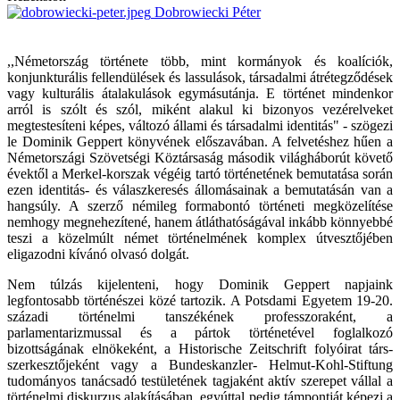
Dobrowiecki Péter
,,Németország története több, mint kormányok és koalíciók,
konjunkturális fellendülések és lassulások, társadalmi átrétegződések
vagy kulturális átalakulások egymásutánja. E történet mindenkor
arról is szólt és szól, miként alakul ki bizonyos vezérelveket
megtestesíteni képes, változó állami és társadalmi identitás" - szögezi
le Dominik Geppert könyvének előszavában. A felvetéshez hűen a
Németországi Szövetségi Köztársaság második világháborút követő
évektől a Merkel-korszak végéig tartó történetének bemutatása során
ezen identitás- és válaszkeresés állomásainak a bemutatásán van a
hangsúly. A szerző némileg formabontó történeti megközelítése
nemhogy megnehezítené, hanem átláthatóságával inkább könnyebbé
teszi a közelmúlt német történelmének komplex útvesztőjében
eligazodni kívánó olvasó dolgát.
Nem túlzás kijelenteni, hogy Dominik Geppert napjaink
legfontosabb történészei közé tartozik. A Potsdami Egyetem 19-20.
századi történelmi tanszékének professzoraként, a
parlamentarizmussal és a pártok történetével foglalkozó
bizottságának elnökeként, a Historische Zeitschrift folyóirat társ-
szerkesztőjeként vagy a Bundeskanzler- Helmut-Kohl-Stiftung
tudományos tanácsadó testületének tagjaként aktív szerepet vállal a
történelmi diskurzus alakításában, egyúttal pedig támpontját képezi a