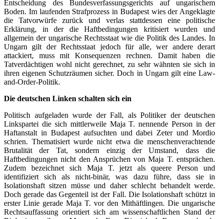
Entscheidung des Bundesverfassungsgerichts auf ungarischem
Boden. Im laufenden Strafprozess in Budapest wies der Angeklagte
die Tatvorwürfe zurück und verlas stattdessen eine politische
Erklärung, in der die Haftbedingungen kritisiert wurden und
allgemein der ungarische Rechtsstaat wie die Politik des Landes. In
Ungarn gilt der Rechtsstaat jedoch für alle, wer andere derart
attackiert, muss mit Konsequenzen rechnen. Damit haben die
Tatverdächtigen wohl nicht gerechnet, zu sehr wähnten sie sich in
ihren eigenen Schutzräumen sicher. Doch in Ungarn gilt eine Law-
and-Order-Politik.
Die deutschen Linken schalten sich ein
Politisch aufgeladen wurde der Fall, als Politiker der deutschen
Linkspartei die sich mittlerweile Maja T. nennende Person in der
Haftanstalt in Budapest aufsuchten und dabei Zeter und Mordio
schrien. Thematisiert wurde nicht etwa die menschenverachtende
Brutalität der Tat, sondern einzig der Umstand, dass die
Haftbedingungen nicht den Ansprüchen von Maja T. entsprächen.
Zudem bezeichnet sich Maja T. jetzt als queere Person und
identifiziert sich als nicht-binär, was dazu führe, dass sie in
Isolationshaft sitzen müsse und daher schlecht behandelt werde.
Doch gerade das Gegenteil ist der Fall. Die Isolationshaft schützt in
erster Linie gerade Maja T. vor den Mithäftlingen. Die ungarische
Rechtsauffassung orientiert sich am wissenschaftlichen Stand der