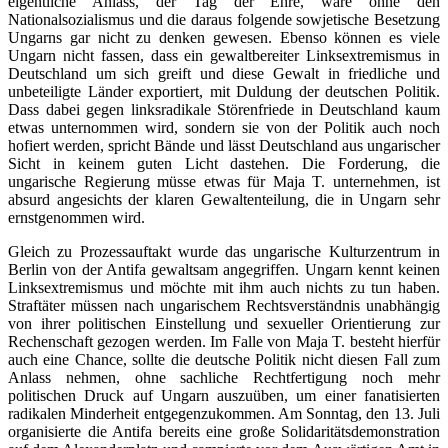
eigentliche Anlass, der Tag der Ehre, wäre ohne den
Nationalsozialismus und die daraus folgende sowjetische Besetzung
Ungarns gar nicht zu denken gewesen. Ebenso können es viele
Ungarn nicht fassen, dass ein gewaltbereiter Linksextremismus in
Deutschland um sich greift und diese Gewalt in friedliche und
unbeteiligte Länder exportiert, mit Duldung der deutschen Politik.
Dass dabei gegen linksradikale Störenfriede in Deutschland kaum
etwas unternommen wird, sondern sie von der Politik auch noch
hofiert werden, spricht Bände und lässt Deutschland aus ungarischer
Sicht in keinem guten Licht dastehen. Die Forderung, die
ungarische Regierung müsse etwas für Maja T. unternehmen, ist
absurd angesichts der klaren Gewaltenteilung, die in Ungarn sehr
ernstgenommen wird.
Gleich zu Prozessauftakt wurde das ungarische Kulturzentrum in
Berlin von der Antifa gewaltsam angegriffen. Ungarn kennt keinen
Linksextremismus und möchte mit ihm auch nichts zu tun haben.
Straftäter müssen nach ungarischem Rechtsverständnis unabhängig
von ihrer politischen Einstellung und sexueller Orientierung zur
Rechenschaft gezogen werden. Im Falle von Maja T. besteht hierfür
auch eine Chance, sollte die deutsche Politik nicht diesen Fall zum
Anlass nehmen, ohne sachliche Rechtfertigung noch mehr
politischen Druck auf Ungarn auszuüben, um einer fanatisierten
radikalen Minderheit entgegenzukommen. Am Sonntag, den 13. Juli
organisierte die Antifa bereits eine große Solidaritätsdemonstration