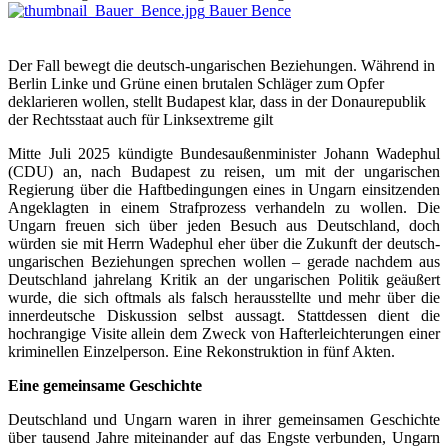
Bauer Bence
Der Fall bewegt die deutsch-ungarischen Beziehungen. Während in
Berlin Linke und Grüne einen brutalen Schläger zum Opfer
deklarieren wollen, stellt Budapest klar, dass in der Donaurepublik
der Rechtsstaat auch für Linksextreme gilt
Mitte Juli 2025 kündigte Bundesaußenminister Johann Wadephul
(CDU) an, nach Budapest zu reisen, um mit der ungarischen
Regierung über die Haftbedingungen eines in Ungarn einsitzenden
Angeklagten in einem Strafprozess verhandeln zu wollen. Die
Ungarn freuen sich über jeden Besuch aus Deutschland, doch
würden sie mit Herrn Wadephul eher über die Zukunft der deutsch-
ungarischen Beziehungen sprechen wollen – gerade nachdem aus
Deutschland jahrelang Kritik an der ungarischen Politik geäußert
wurde, die sich oftmals als falsch herausstellte und mehr über die
innerdeutsche Diskussion selbst aussagt. Stattdessen dient die
hochrangige Visite allein dem Zweck von Hafterleichterungen einer
kriminellen Einzelperson. Eine Rekonstruktion in fünf Akten.
Eine gemeinsame Geschichte
Deutschland und Ungarn waren in ihrer gemeinsamen Geschichte
über tausend Jahre miteinander auf das Engste verbunden, Ungarn