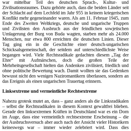
war mittelbar Teil des deutschen Sprach-, Kultur- und
Zivilisationsraumes. Dazu gehörte auch, dass die beiden Länder seit
der Schlacht auf dem Lechfeld im Jahr 955 in keinem kriegerischen
Konflikt mehr gegeneinander waren. Als am 11. Februar 1945, zum
Ende des Zweiten Weltkriegs, deutsche und ungarische Truppen
und Zivilisten den Ausbruch aus der feindlichen sowjetischen
Umlagerung der Burg von Buda wagten, starben mehr als 24.000
Menschen, nur etwa 800 erreichten die deutschen Linien. Dieser
Tag ging ein in die Geschichte einer deutsch-ungarischen
Schicksalsgemeinschaft, der seitdem auf unterschiedlichste Weise
begangen wird. Viele Rechtsradikale gedachten diesem „Tag der
Ehre“ mit Aufmärschen, doch die großen Teile der
Mehrheitsgesellschaft hielten das Andenken zivilisiert, friedlich und
ohne politische Bewertung wach. Damit wollten sie das Gedenken
bewusst nicht den wenigen Naziromantikern überlassen, sondern an
das Ereignis als einen ungarischen Trauertag erinnern.
Linksextreme und vermeintliche Rechtsextreme
Nahezu grotesk mutet an, dass – ganz anders als die Linksradikalen
– selbst die Rechtsradikalen in diesem Kontext gewaltfrei blieben.
Gerade den linksextremen Kräften in Deutschland war es ein Dorn
im Auge, dass eine vermeintlich rechtsextreme Erscheinung – die
der Ausbruchsversuch aber auch nach der Ansicht vieler Historikern
keineswegs war – immer wieder zelebriert wird. Dass dies