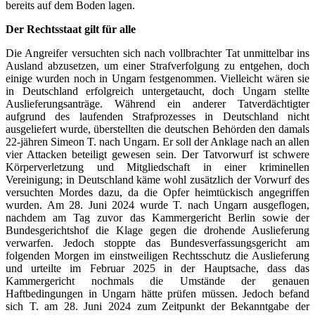
bereits auf dem Boden lagen.
Der Rechtsstaat gilt für alle
Die Angreifer versuchten sich nach vollbrachter Tat unmittelbar ins
Ausland abzusetzen, um einer Strafverfolgung zu entgehen, doch
einige wurden noch in Ungarn festgenommen. Vielleicht wären sie
in Deutschland erfolgreich untergetaucht, doch Ungarn stellte
Auslieferungsanträge. Während ein anderer Tatverdächtigter
aufgrund des laufenden Strafprozesses in Deutschland nicht
ausgeliefert wurde, überstellten die deutschen Behörden den damals
22-jähren Simeon T. nach Ungarn. Er soll der Anklage nach an allen
vier Attacken beteiligt gewesen sein. Der Tatvorwurf ist schwere
Körperverletzung und Mitgliedschaft in einer kriminellen
Vereinigung; in Deutschland käme wohl zusätzlich der Vorwurf des
versuchten Mordes dazu, da die Opfer heimtückisch angegriffen
wurden. Am 28. Juni 2024 wurde T. nach Ungarn ausgeflogen,
nachdem am Tag zuvor das Kammergericht Berlin sowie der
Bundesgerichtshof die Klage gegen die drohende Auslieferung
verwarfen. Jedoch stoppte das Bundesverfassungsgericht am
folgenden Morgen im einstweiligen Rechtsschutz die Auslieferung
und urteilte im Februar 2025 in der Hauptsache, dass das
Kammergericht nochmals die Umstände der genauen
Haftbedingungen in Ungarn hätte prüfen müssen. Jedoch befand
sich T. am 28. Juni 2024 zum Zeitpunkt der Bekanntgabe der