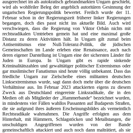
ausgerechnet im als autokratisch gebrandmarkten Ungarn geschieht,
wird als wohlfeiler Beleg der angeblich autoritären Gesinnung der
ungarischen Regierungspolitik bewertet. Freilich wurde der 11.
Februar schon in der Regierungszeit früherer linker Regierungen
begangen, doch dies passt nicht ins aktuelle Bild. Auch wird
verschwiegen, dass die Regierung von Viktor Orbán nichts mit
rechtsradikalen Umtrieben gemein hat und eine maximal große
Distanz zu deren Aktivitäten hält. In Ungarn gilt zumal beim
Antisemitismus eine Null-Toleranz-Politik, die jüdischen
Gemeinschaften im Lande erleben eine Renaissance, auch nach
deren eigener Darstellung ist Ungarn eine der sichersten Länder für
Juden in Europa. In Ungarn gibt es rapide sinkende
Kriminalitätszahlen und gewalttätiger politischer Extremismus oder
gar muslimischer Fanatismus sind heute völlig unbekannt. Dass das
friedliche Ungarn zur Zielscheibe eines militanten deutschen
Linksextremismus wurde, sagt dann doch mehr über die deutschen
Verhältnisse aus. Im Februar 2023 attackierten eigens zu diesem
Zweck aus Deutschland eingereiste Linksradikale, die in den
Medien oft als Mitglieder der „Hammerbande“ bezeichnet wurden,
in mindestens vier Fällen wahllos Passanten auf Budapests Straßen,
die sie aufgrund ihres äußeren Erscheinungsbildes als vermeintlich
Rechtsradikale wahrnahmen. Die Angriffe erfolgten aus dem
Hinterhalt, mit Hämmern, Schlagstöcken und Metallstangen, die
unschuldigen Angegriffenen wurden von der Bande
gemeinschaftlich attackiert und auch noch dann malträtiert, als sie