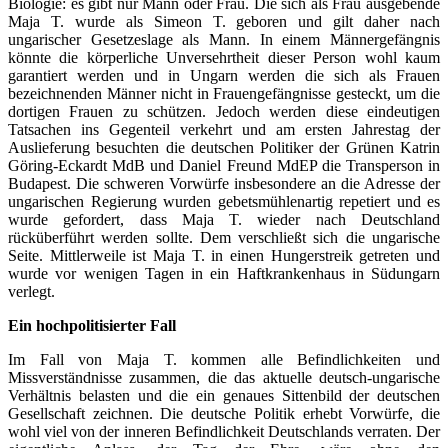
Biologie: es gibt nur Mann oder Frau. Die sich als Frau ausgebende
Maja T. wurde als Simeon T. geboren und gilt daher nach
ungarischer Gesetzeslage als Mann. In einem Männergefängnis
könnte die körperliche Unversehrtheit dieser Person wohl kaum
garantiert werden und in Ungarn werden die sich als Frauen
bezeichnenden Männer nicht in Frauengefängnisse gesteckt, um die
dortigen Frauen zu schützen. Jedoch werden diese eindeutigen
Tatsachen ins Gegenteil verkehrt und am ersten Jahrestag der
Auslieferung besuchten die deutschen Politiker der Grünen Katrin
Göring-Eckardt MdB und Daniel Freund MdEP die Transperson in
Budapest. Die schweren Vorwürfe insbesondere an die Adresse der
ungarischen Regierung wurden gebetsmühlenartig repetiert und es
wurde gefordert, dass Maja T. wieder nach Deutschland
rücküberführt werden sollte. Dem verschließt sich die ungarische
Seite. Mittlerweile ist Maja T. in einen Hungerstreik getreten und
wurde vor wenigen Tagen in ein Haftkrankenhaus in Südungarn
verlegt.
Ein hochpolitisierter Fall
Im Fall von Maja T. kommen alle Befindlichkeiten und
Missverständnisse zusammen, die das aktuelle deutsch-ungarische
Verhältnis belasten und die ein genaues Sittenbild der deutschen
Gesellschaft zeichnen. Die deutsche Politik erhebt Vorwürfe, die
wohl viel von der inneren Befindlichkeit Deutschlands verraten. Der