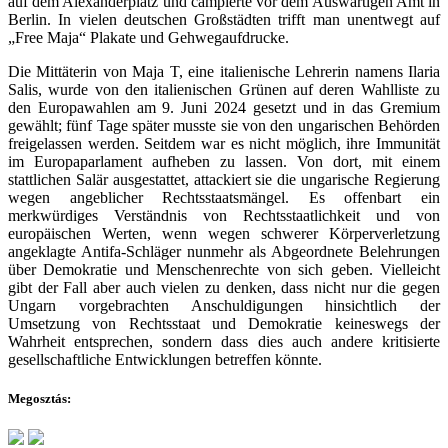
auf dem Alexanderplatz und campierte vor dem Auswärtigen Amt in
Berlin. In vielen deutschen Großstädten trifft man unentwegt auf
„Free Maja“ Plakate und Gehwegaufdrucke.
Die Mittäterin von Maja T, eine italienische Lehrerin namens Ilaria
Salis, wurde von den italienischen Grünen auf deren Wahlliste zu
den Europawahlen am 9. Juni 2024 gesetzt und in das Gremium
gewählt; fünf Tage später musste sie von den ungarischen Behörden
freigelassen werden. Seitdem war es nicht möglich, ihre Immunität
im Europaparlament aufheben zu lassen. Von dort, mit einem
stattlichen Salär ausgestattet, attackiert sie die ungarische Regierung
wegen angeblicher Rechtsstaatsmängel. Es offenbart ein
merkwürdiges Verständnis von Rechtsstaatlichkeit und von
europäischen Werten, wenn wegen schwerer Körperverletzung
angeklagte Antifa-Schläger nunmehr als Abgeordnete Belehrungen
über Demokratie und Menschenrechte von sich geben. Vielleicht
gibt der Fall aber auch vielen zu denken, dass nicht nur die gegen
Ungarn vorgebrachten Anschuldigungen hinsichtlich der
Umsetzung von Rechtsstaat und Demokratie keineswegs der
Wahrheit entsprechen, sondern dass dies auch andere kritisierte
gesellschaftliche Entwicklungen betreffen könnte.
Megosztás: