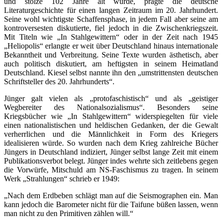
und stolze 102 Jahre alt wurde, prägte die deutsche
Literaturgeschichte für einen langen Zeitraum im 20. Jahrhundert.
Seine wohl wichtigste Schaffensphase, in jedem Fall aber seine am
kontroversesten diskutierte, fiel jedoch in die Zwischenkriegszeit.
Mit Titeln wie „In Stahlgewittern“ oder in der Zeit nach 1945
„Heliopolis“ erlangte er weit über Deutschland hinaus internationale
Bekanntheit und Verbreitung. Seine Texte wurden ästhetisch, aber
auch politisch diskutiert, am heftigsten in seinem Heimatland
Deutschland. Kiesel selbst nannte ihn den „umstrittensten deutschen
Schriftsteller des 20. Jahrhunderts“.
Jünger galt vielen als „protofaschistisch“ und als „geistiger
Wegbereiter des Nationalsozialismus“. Besonders seine
Kriegsbücher wie „In Stahlgewittern“ widerspiegelten für viele
einen nationalistischen und heldischen Gedanken, der die Gewalt
verherrlichen und die Männlichkeit in Form des Kriegers
idealisieren würde. So wurden nach dem Krieg zahlreiche Bücher
Jüngers in Deutschland indiziert, Jünger selbst lange Zeit mit einem
Publikationsverbot belegt. Jünger indes wehrte sich zeitlebens gegen
die Vorwürfe, Mitschuld am NS-Faschismus zu tragen. In seinem
Werk „Strahlungen“ schrieb er 1949:
„Nach dem Erdbeben schlägt man auf die Seismographen ein. Man
kann jedoch die Barometer nicht für die Taifune büßen lassen, wenn
man nicht zu den Primitiven zählen will.“