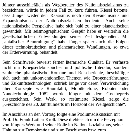
Jünger ausschließlich als Wegbereiter des Nationalsozialismus zu
bezeichnen, würde in jedem Fall zu kurz führen. Kiesel betonte,
dass Jünger weder den Rassismus noch den Revanchismus und
Expansionismus der Nationalsozialisten bediente. Auch seine
nationalistische Perspektive habe sich bald zu einer planetarischen
gewandelt. Mit seismographischem Gespür habe er weiterhin die
gesellschaftlichen Entwicklungen seiner Zeit festgehalten. Mit
„antaiischer Beunruhigung“ habe Jünger später auch die Folgen
dieser technokratischen und planetarischen Wandlungen, so etwa
der Erderwärmung, behandelt.
Sein Schriftwerk beweist ferner literarische Qualität. Er verfasste
nicht nur Kriegserlebnisbücher und politische Literatur, sondern
zahlreiche phantastische Romane und Reiseberichte, beschäftigte
sich auch mit unkonventionellen Themen wie Drogenerfahrungen
und Zukunftstechnologien, schrieb lange vor deren Verwirklichung
über Konzepte wie Raumfahrt, Mobiltelefone, Roboter oder
Nanotechnologie. 1982 wurde Jünger mit dem Goethepreis
ausgezeichnet. Sein Werk, so resümierte Kiesel, zeige die
„Geschichte des 20. Jahrhunderts im Horizont der Weltgeschichte“.
Im Anschluss an den Vortrag folgte eine Podiumsdiskussion mit
Prof. Dr. Frank-Lothar Kroll. Diese drehte sich um die Perzeption
von Jüngers Werk und seiner Rolle im Nationalsozialismus, seine
Haltung zur Demokratie und zum Faschismus bzw. zum