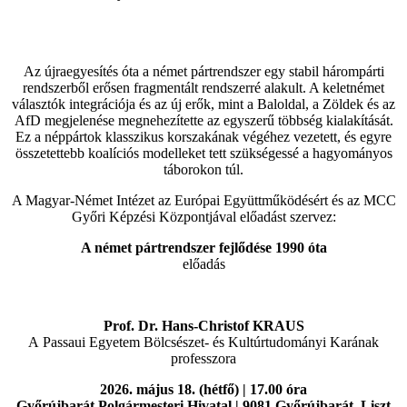
Az újraegyesítés óta a német pártrendszer egy stabil hárompárti
rendszerből erősen fragmentált rendszerré alakult. A keletnémet
választók integrációja és az új erők, mint a Baloldal, a Zöldek és az
AfD megjelenése megnehezítette az egyszerű többség kialakítását.
Ez a néppártok klasszikus korszakának végéhez vezetett, és egyre
összetettebb koalíciós modelleket tett szükségessé a hagyományos
táborokon túl.
A Magyar-Német Intézet az Európai Együttműködésért és az MCC
Győri Képzési Központjával előadást szervez:
A német pártrendszer fejlődése 1990 óta
előadás
Prof. Dr. Hans-Christof KRAUS
A Passaui Egyetem Bölcsészet- és Kultúrtudományi Karának
professzora
2026. május 18. (hétfő) | 17.00 óra
Győrújbarát Polgármesteri Hivatal | 9081 Győrújbarát, Liszt