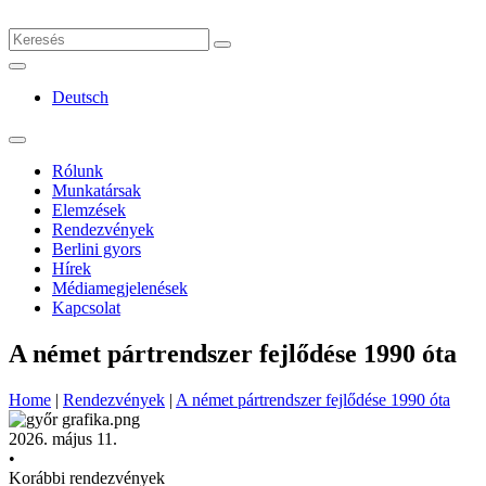
Deutsch
Rólunk
Munkatársak
Elemzések
Rendezvények
Berlini gyors
Hírek
Médiamegjelenések
Kapcsolat
A német pártrendszer fejlődése 1990 óta
Home
|
Rendezvények
|
A német pártrendszer fejlődése 1990 óta
2026. május 11.
•
Korábbi rendezvények