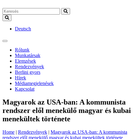
Deutsch
Rólunk
Munkatársak
Elemzések
Rendezvények
Berlini gyors
Hírek
Médiamegjelenések
Kapcsolat
Magyarok az USA-ban: A kommunista
rendszer elől menekülő magyar és kubai
menekültek története
Home
|
Rendezvények
|
Magyarok az USA-ban: A kommunista
rendszer elől menekülő magyar és kubai menekültek története