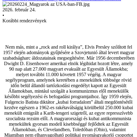
2026. február 24.
•
Korábbi rendezvények
Nem más, mint a „rock and roll királya”, Elvis Presley szólított fel
1957 elején adományok gyűjtésére a Szovjetunió által levert magyar
szabadságharc áldozatainak megsegítésére. Már 1956 decemberében
Dwight D. Eisenhower amerikai elnök légihidat hozott létre, amely
90 nap alatt 27.000 magyart evakuált az Egyesült Államokba;
melyet további 11.000 követett 1957 végéig. A magyar
segélyprogram, amelynek keretében a menekültek többsége rövid
időn belül állandó tartózkodási engedélyt kapott az Egyesült
Államokban, mintául szolgált a kommunizmus elől menekülők
későbbi segélyezési és befogadási programjaihoz. Így 1959 elején,
Fulgencio Batista diktátor „kubai forradalom” általi megdöntésétől
kezdve egészen a 1962-es rakétaválságig körülbelül 250.000 kubai
menekült emigrált a Karib-tengeri szigetről, az egyre represszívebb
szocialista rezsim elől. A magyarországi és kubai antikommunista
menekültek gyorsan modell kisebbséggé fejlődtek az Egyesült
Államokban, és Clevelandben, Toledóban (Ohio), valamint
Miamiban nem elhanyagolható politikai nyomásgyakorló csoportot