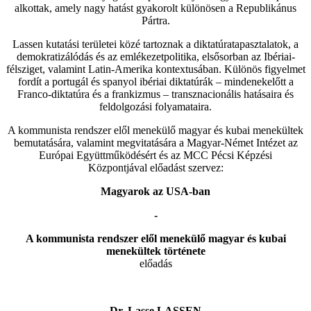
alkottak, amely nagy hatást gyakorolt különösen a Republikánus
Pártra.
Lassen kutatási területei közé tartoznak a diktatúratapasztalatok, a
demokratizálódás és az emlékezetpolitika, elsősorban az Ibériai-
félsziget, valamint Latin-Amerika kontextusában. Különös figyelmet
fordít a portugál és spanyol ibériai diktatúrák – mindenekelőtt a
Franco-diktatúra és a frankizmus – transznacionális hatásaira és
feldolgozási folyamataira.
A kommunista rendszer elől menekülő magyar és kubai menekültek
bemutatására, valamint megvitatására a Magyar-Német Intézet az
Európai Együttműködésért és az MCC Pécsi Képzési
Központjával előadást szervez:
Magyarok az USA-ban
-
A kommunista rendszer elől menekülő magyar és kubai
menekültek története
előadás
Dr. Lasse LASSEN