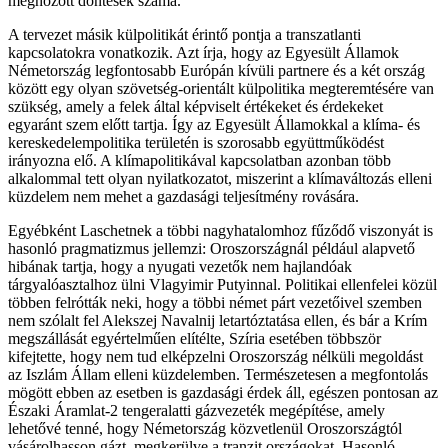
meghozott döntések száma.
A tervezet másik külpolitikát érintő pontja a transzatlanti
kapcsolatokra vonatkozik. Azt írja, hogy az Egyesült Államok
Németország legfontosabb Európán kívüli partnere és a két ország
között egy olyan szövetség-orientált külpolitika megteremtésére van
szükség, amely a felek által képviselt értékeket és érdekeket
egyaránt szem előtt tartja. Így az Egyesült Államokkal a klíma- és
kereskedelempolitika területén is szorosabb együttműködést
irányozna elő. A klímapolitikával kapcsolatban azonban több
alkalommal tett olyan nyilatkozatot, miszerint a klímaváltozás elleni
küzdelem nem mehet a gazdasági teljesítmény rovására.
Egyébként Laschetnek a többi nagyhatalomhoz fűződő viszonyát is
hasonló pragmatizmus jellemzi: Oroszországnál például alapvető
hibának tartja, hogy a nyugati vezetők nem hajlandóak
tárgyalóasztalhoz ülni Vlagyimir Putyinnal. Politikai ellenfelei közül
többen felrótták neki, hogy a többi német párt vezetőivel szemben
nem szólalt fel Alekszej Navalnij letartóztatása ellen, és bár a Krím
megszállását egyértelműen elítélte, Szíria esetében többször
kifejtette, hogy nem tud elképzelni Oroszország nélküli megoldást
az Iszlám Állam elleni küzdelemben. Természetesen a megfontolás
mögött ebben az esetben is gazdasági érdek áll, egészen pontosan az
Északi Áramlat-2 tengeralatti gázvezeték megépítése, amely
lehetővé tenné, hogy Németország közvetlenül Oroszországtól
vásárolhasson gázt, megkerülve a tranzit országokat. Hasonló