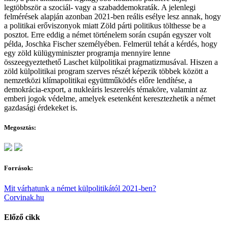
legtöbbször a szociál- vagy a szabaddemokraták. A jelenlegi
felmérések alapján azonban 2021-ben reális esélye lesz annak, hogy
a politikai erőviszonyok miatt Zöld párti politikus tölthesse be a
posztot. Erre eddig a német történelem során csupán egyszer volt
példa, Joschka Fischer személyében. Felmerül tehát a kérdés, hogy
egy zöld külügyminiszter programja mennyire lenne
összeegyeztethető Laschet külpolitikai pragmatizmusával. Hiszen a
zöld külpolitikai program szerves részét képezik többek között a
nemzetközi klímapolitikai együttműködés előre lendítése, a
demokrácia-export, a nukleáris leszerelés témaköre, valamint az
emberi jogok védelme, amelyek esetenként keresztezhetik a német
gazdasági érdekeket is.
Megosztás:
Források:
Mit várhatunk a német külpolitikától 2021-ben?
Corvinak.hu
Előző cikk