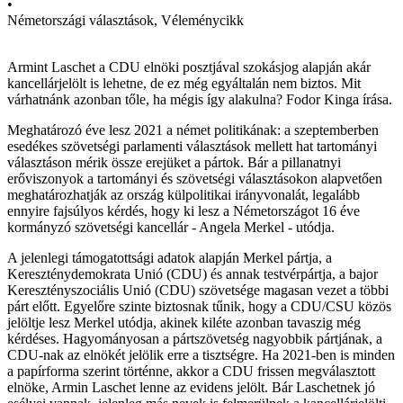
•
Németországi választások, Véleménycikk
Armint Laschet a CDU elnöki posztjával szokásjog alapján akár
kancellárjelölt is lehetne, de ez még egyáltalán nem biztos. Mit
várhatnánk azonban tőle, ha mégis így alakulna? Fodor Kinga írása.
Meghatározó éve lesz 2021 a német politikának: a szeptemberben
esedékes szövetségi parlamenti választások mellett hat tartományi
választáson mérik össze erejüket a pártok. Bár a pillanatnyi
erőviszonyok a tartományi és szövetségi választásokon alapvetően
meghatározhatják az ország külpolitikai irányvonalát, legalább
ennyire fajsúlyos kérdés, hogy ki lesz a Németországot 16 éve
kormányzó szövetségi kancellár - Angela Merkel - utódja.
A jelenlegi támogatottsági adatok alapján Merkel pártja, a
Kereszténydemokrata Unió (CDU) és annak testvérpártja, a bajor
Keresztényszociális Unió (CDU) szövetsége magasan vezet a többi
párt előtt. Egyelőre szinte biztosnak tűnik, hogy a CDU/CSU közös
jelöltje lesz Merkel utódja, akinek kiléte azonban tavaszig még
kérdéses. Hagyományosan a pártszövetség nagyobbik pártjának, a
CDU-nak az elnökét jelölik erre a tisztségre. Ha 2021-ben is minden
a papírforma szerint történne, akkor a CDU frissen megválasztott
elnöke, Armin Laschet lenne az evidens jelölt. Bár Laschetnek jó