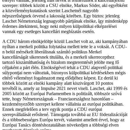
esélyei vannak, jelenleg más nevek is felmerülnek a kancellárjelölti
szerepre: többek között a CSU elnöke, Markus Söder, aki egyébként
a közvéleménykutatások szerint Laschetnél nagyobb
népszerűségnek örvend a lakosság körében. Egy biztos: jelenleg
Laschet Németország legnagyobb pártjának elnöke, így mindenképp
érdemes áttekinteni, hogy neki milyen külpolitikai elképzelései
vannak egy esetleges kancellári megbízatás esetén.
A CDU három elnökjelöltje közül Laschet volt az, aki kampányában
nyíltan a merkeli politika folytatása mellett tette le a voksát. A CDU-
n belül mérsékelt liberálisnak számító politikus Merkel
kancellárságát sikeresnek titulálta, és a merkeli sikerrecepthez
tartozó kiszámíthatóság és bizalom megteremtését jelölte meg fő
céljaként a párt élén. Elnökségével tehát a CDU alapvető politikai
súlypontjai nem változtak, bizonyos külpolitikai kérdésekben mégis
eltérő véleményt fogalmazott meg elődjéhez képest. Ez derül ki
többek között az elnöki kampány alatt kiszivárgott 10 pontos
tervéből is, amely az Impulse 2021 nevet viseli. Laschet, aki 1999 és
2005 között az Európai Parlamentben is politizált, többször szóvá
tette, hogy Németországnak – Franciaországhoz hasonlóan –
kezdeményezőbb szerepet kellene vállalnia az európai politikában.
Ennek megfelelően a terv egyik pontja a CDU európai
szerepvállalását erősítené. Támogatja továbbá az EU föderalizációját
és a többsebességes Európa tervét, valamint amellett érvel, hogy az
Európai Tanács döntéshozatalában növekedjen a többségi elven