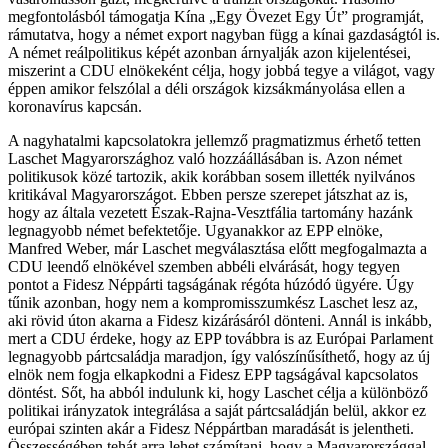
megfontolásból támogatja Kína „Egy Övezet Egy Út” programját,
rámutatva, hogy a német export nagyban függ a kínai gazdaságtól is.
A német reálpolitikus képét azonban árnyalják azon kijelentései,
miszerint a CDU elnökeként célja, hogy jobbá tegye a világot, vagy
éppen amikor felszólal a déli országok kizsákmányolása ellen a
koronavírus kapcsán.
A nagyhatalmi kapcsolatokra jellemző pragmatizmus érhető tetten
Laschet Magyarországhoz való hozzáállásában is. Azon német
politikusok közé tartozik, akik korábban sosem illették nyilvános
kritikával Magyarországot. Ebben persze szerepet játszhat az is,
hogy az általa vezetett Észak-Rajna-Vesztfália tartomány hazánk
legnagyobb német befektetője. Ugyanakkor az EPP elnöke,
Manfred Weber, már Laschet megválasztása előtt megfogalmazta a
CDU leendő elnökével szemben abbéli elvárását, hogy tegyen
pontot a Fidesz Néppárti tagságának régóta húzódó ügyére. Úgy
tűnik azonban, hogy nem a kompromisszumkész Laschet lesz az,
aki rövid úton akarna a Fidesz kizárásáról dönteni. Annál is inkább,
mert a CDU érdeke, hogy az EPP továbbra is az Európai Parlament
legnagyobb pártcsaládja maradjon, így valószínűsíthető, hogy az új
elnök nem fogja elkapkodni a Fidesz EPP tagságával kapcsolatos
döntést. Sőt, ha abból indulunk ki, hogy Laschet célja a különböző
politikai irányzatok integrálása a saját pártcsaládján belül, akkor ez
európai szinten akár a Fidesz Néppártban maradását is jelentheti.
Összességében tehát arra lehet számítani, hogy a Magyarországgal