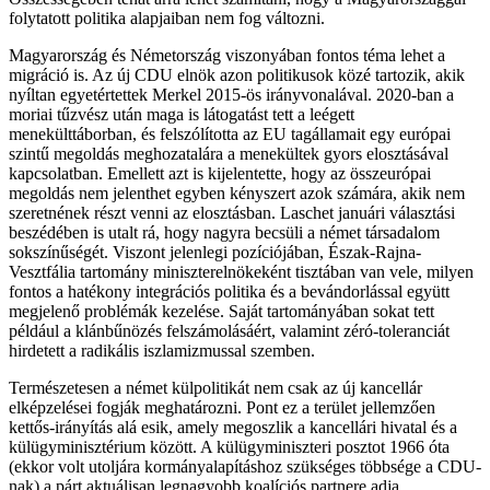
folytatott politika alapjaiban nem fog változni.
Magyarország és Németország viszonyában fontos téma lehet a
migráció is. Az új CDU elnök azon politikusok közé tartozik, akik
nyíltan egyetértettek Merkel 2015-ös irányvonalával. 2020-ban a
moriai tűzvész után maga is látogatást tett a leégett
menekülttáborban, és felszólította az EU tagállamait egy európai
szintű megoldás meghozatalára a menekültek gyors elosztásával
kapcsolatban. Emellett azt is kijelentette, hogy az összeurópai
megoldás nem jelenthet egyben kényszert azok számára, akik nem
szeretnének részt venni az elosztásban. Laschet januári választási
beszédében is utalt rá, hogy nagyra becsüli a német társadalom
sokszínűségét. Viszont jelenlegi pozíciójában, Észak-Rajna-
Vesztfália tartomány miniszterelnökeként tisztában van vele, milyen
fontos a hatékony integrációs politika és a bevándorlással együtt
megjelenő problémák kezelése. Saját tartományában sokat tett
például a klánbűnözés felszámolásáért, valamint zéró-toleranciát
hirdetett a radikális iszlamizmussal szemben.
Természetesen a német külpolitikát nem csak az új kancellár
elképzelései fogják meghatározni. Pont ez a terület jellemzően
kettős-irányítás alá esik, amely megoszlik a kancellári hivatal és a
külügyminisztérium között. A külügyminiszteri posztot 1966 óta
(ekkor volt utoljára kormányalapításhoz szükséges többsége a CDU-
nak) a párt aktuálisan legnagyobb koalíciós partnere adja,