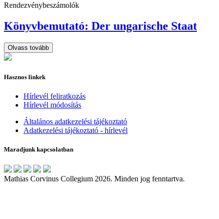
Rendezvénybeszámolók
Könyvbemutató: Der ungarische Staat
Olvass tovább
Hasznos linkek
Hírlevél feliratkozás
Hírlevél módosítás
Általános adatkezelési tájékoztató
Adatkezelési tájékoztató - hírlevél
Maradjunk kapcsolatban
Mathias Corvinus Collegium 2026. Minden jog fenntartva.