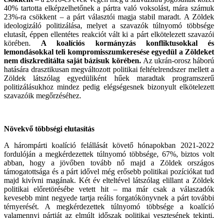
40% tartotta elképzelhetőnek a pártra való voksolást, mára számuk
23%-ra csökkent – a párt választói magja stabil maradt. A Zöldek
ideologizáló politizálása, melyet a szavazók túlnyomó többsége
elutasít, éppen ellentétes reakciót vált ki a párt elkötelezett szavazói
körében.
A koalíciós kormányzás konfliktusokkal és
lemondásokkal teli kompromisszumkeresése egyedül a Zöldeket
nem diszkreditálta saját bázisuk körében.
Az ukrán-orosz háború
hatására drasztikusan megváltozott politikai feltételrendszer mellett a
Zöldek látszólag egyedüliként hűek maradtak programszerű
politizálásukhoz mindez pedig elégségesnek bizonyult elkötelezett
szavazóik megőrzéséhez.
Növekvő többségi elutasítás
A hárompárti koalíció felállását követő hónapokban 2021-2022
fordulóján a megkérdezettek túlnyomó többsége, 67%, biztos volt
abban, hogy a jövőben tovább nő majd a Zöldek országos
támogatottsága és a párt idővel még erősebb politikai pozíciókat tud
majd kivívni magának. Két év elteltével látszólag elillant a Zöldek
politikai előretörésébe vetett hit – ma már csak a válaszadók
kevesebb mint negyede tartja reális forgatókönyvnek a párt további
térnyerését. A megkérdezettek túlnyomó többsége a koalíció
valamennyi pártját az elmúlt időszak politikai vesztesének tekinti,