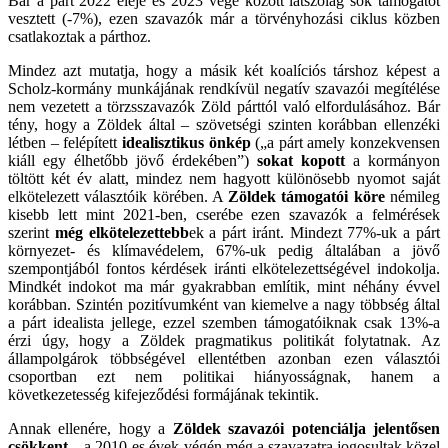
Bár a párt 2022 eleje és 2023 vége között látszólag sok támogatót
vesztett (-7%), ezen szavazók már a törvényhozási ciklus közben
csatlakoztak a párthoz.
Mindez azt mutatja, hogy a másik két koalíciós társhoz képest a
Scholz-kormány munkájának rendkívül negatív szavazói megítélése
nem vezetett a törzsszavazók Zöld párttól való elfordulásához. Bár
tény, hogy a Zöldek által – szövetségi szinten korábban ellenzéki
létben – felépített
idealisztikus önkép
(„a párt amely konzekvensen
kiáll egy élhetőbb jövő érdekében”)
sokat kopott
a kormányon
töltött két év alatt, mindez nem hagyott különösebb nyomot saját
elkötelezett választóik körében. A
Zöldek támogatói köre
némileg
kisebb lett mint 2021-ben, cserébe ezen szavazók a felmérések
szerint
még elkötelezettebb
ek a párt iránt. Mindezt 77%-uk a párt
környezet- és klímavédelem, 67%-uk pedig általában a jövő
szempontjából fontos kérdések iránti elkötelezettségével indokolja.
Mindkét indokot ma már gyakrabban említik, mint néhány évvel
korábban. Szintén pozitívumként van kiemelve a nagy többség által
a párt idealista jellege, ezzel szemben támogatóiknak csak 13%-a
érzi úgy, hogy a Zöldek pragmatikus politikát folytatnak. Az
állampolgárok többségével ellentétben azonban ezen választói
csoportban ezt nem politikai hiányosságnak, hanem a
következetesség kifejeződési formájának tekintik.
Annak ellenére, hogy a
Zöldek szavazói potenciálja jelentősen
csökkent
– a 2010-es évek végén még a szavazatra jogosultak közel