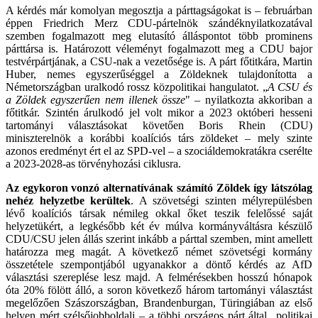
A kérdés már komolyan megosztja a párttagságokat is – februárban
éppen Friedrich Merz CDU-pártelnök szándéknyilatkozatával
szemben fogalmazott meg elutasító álláspontot több prominens
párttársa is. Határozott véleményt fogalmazott meg a CDU bajor
testvérpártjának, a CSU-nak a vezetősége is. A párt főtitkára, Martin
Huber, nemes egyszerűséggel a Zöldeknek tulajdonította a
Németországban uralkodó rossz közpolitikai hangulatot. „
A CSU és
a Zöldek egyszerűen nem illenek össze
" – nyilatkozta akkoriban a
főtitkár. Szintén árulkodó jel volt mikor a 2023 októberi hesseni
tartományi választásokat követően Boris Rhein (CDU)
miniszterelnök a korábbi koalíciós társ zöldeket – mely szinte
azonos eredményt ért el az SPD-vel – a szociáldemokratákra cserélte
a 2023-2028-as törvényhozási ciklusra.
Az egykoron vonzó alternatívának számító Zöldek így látszólag
nehéz helyzetbe kerültek
. A szövetségi szinten mélyrepülésben
lévő koalíciós társak némileg okkal őket teszik felelőssé saját
helyzetükért, a legkésőbb két év múlva kormányváltásra készülő
CDU/CSU jelen állás szerint inkább a párttal szemben, mint amellett
határozza meg magát. A következő német szövetségi kormány
összetétele szempontjából ugyanakkor a döntő kérdés az AfD
választási szereplése lesz majd. A felmérésekben hosszú hónapok
óta 20% fölött álló, a soron következő három tartományi választást
megelőzően Szászországban, Brandenburgan, Türingiában az első
helyen mért szélsőjobboldali – a többi országos párt által „politikai