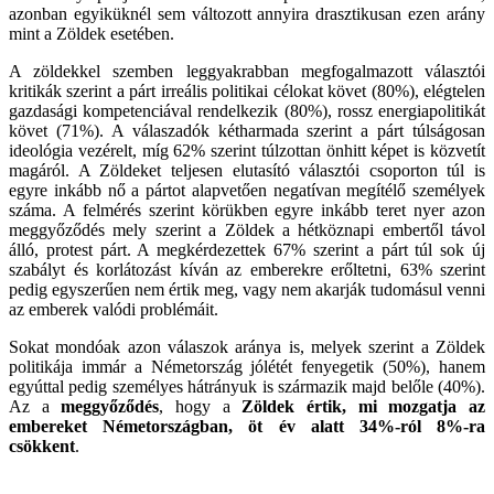
azonban egyiküknél sem változott annyira drasztikusan ezen arány
mint a Zöldek esetében.
A zöldekkel szemben leggyakrabban megfogalmazott választói
kritikák szerint a párt irreális politikai célokat követ (80%), elégtelen
gazdasági kompetenciával rendelkezik (80%), rossz energiapolitikát
követ (71%). A válaszadók kétharmada szerint a párt túlságosan
ideológia vezérelt, míg 62% szerint túlzottan önhitt képet is közvetít
magáról. A Zöldeket teljesen elutasító választói csoporton túl is
egyre inkább nő a pártot alapvetően negatívan megítélő személyek
száma. A felmérés szerint körükben egyre inkább teret nyer azon
meggyőződés mely szerint a Zöldek a hétköznapi embertől távol
álló, protest párt. A megkérdezettek 67% szerint a párt túl sok új
szabályt és korlátozást kíván az emberekre erőltetni, 63% szerint
pedig egyszerűen nem értik meg, vagy nem akarják tudomásul venni
az emberek valódi problémáit.
Sokat mondóak azon válaszok aránya is, melyek szerint a Zöldek
politikája immár a Németország jólétét fenyegetik (50%), hanem
egyúttal pedig személyes hátrányuk is származik majd belőle (40%).
Az a
meggyőződés
, hogy a
Zöldek értik, mi mozgatja az
embereket Németországban, öt év alatt 34%-ról 8%-ra
csökkent
.