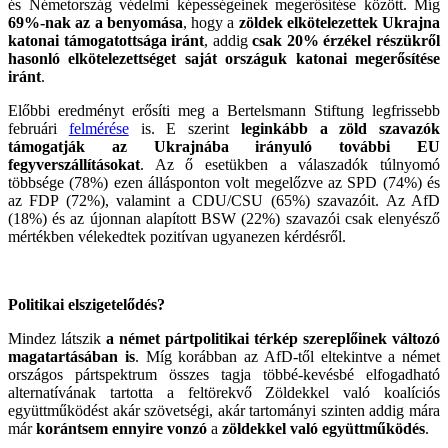
és Németország védelmi képességeinek megerősítése között. Míg
69%-nak az a benyomása
, hogy a
zöldek elkötelezettek Ukrajna
katonai támogatottsága iránt
, addig
csak 20% érzékel részükről
hasonló elkötelezettséget saját országuk katonai megerősítése
iránt
.
Előbbi eredményt erősíti meg a Bertelsmann Stiftung legfrissebb
februári
felmérése
is. E szerint
leginkább a zöld szavazók
támogatják az Ukrajnába irányuló további EU
fegyverszállításokat
. Az ő esetükben a válaszadók túlnyomó
többsége (78%) ezen állásponton volt megelőzve az SPD (74%) és
az FDP (72%), valamint a CDU/CSU (65%) szavazóit. Az AfD
(18%) és az újonnan alapított BSW (22%) szavazói csak elenyésző
mértékben vélekedtek pozitívan ugyanezen kérdésről.
Politikai elszigetelődés?
Mindez látszik
a német pártpolitikai térkép szereplőinek változó
magatartásában is
. Míg korábban az AfD-től eltekintve a német
országos pártspektrum összes tagja többé-kevésbé elfogadható
alternatívának tartotta a feltörekvő Zöldekkel való koalíciós
együttműködést akár szövetségi, akár tartományi szinten addig mára
már
korántsem ennyire vonzó
a
zöldekkel való együttműködés
.