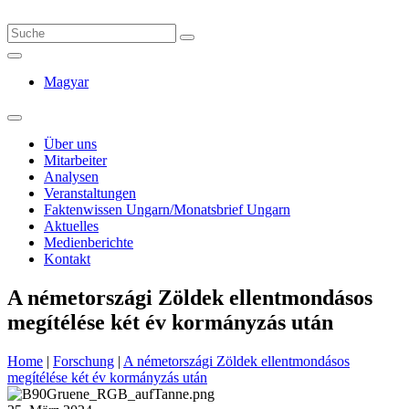
Magyar
Über uns
Mitarbeiter
Analysen
Veranstaltungen
Faktenwissen Ungarn/Monatsbrief Ungarn
Aktuelles
Medienberichte
Kontakt
A németországi Zöldek ellentmondásos
megítélése két év kormányzás után
Home
|
Forschung
|
A németországi Zöldek ellentmondásos
megítélése két év kormányzás után