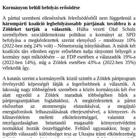
Kormányon belüli befolyás erősödése
A párttal szembeni ellenérzések felerősödésétől nem függetlenül a
hárompárti koalíció legbefolyásosabb pártjának továbbra is a
Zöldeket tartják a választók
. Hiába vezeti Olaf Scholz
személyében szociáldemokrata politikus a kormányt az SPD
befolyása a megkérdezettek szerint elenyésző – mindössze 10%
(2022-ben még 24% volt) – Németország irányításában. A másik két
koalíciós társ ellenben egyre erősebben tudja rányomni bélyegét a
kormány napi működésére – az FDP esetében a válaszadók 19%-a
(2022-ben 14%), míg a Zöldek esetében 43%-a (2022-ben 35%)
vélekedik így.
A kutatás szerint a kormányerők közül szintén a Zöldek pártprogram
érvényesítő képességét látják a legerősebbnek a választók. A
lakosság nagy többségének szemében a közös kormányzás két éve
alatt egyedül a Zöldek maradtak többségében hűek a
pártprogramjukban foglaltakhoz. A megkérdezettek a pártot
elsősorban az atomenergia elutasításával, a megújuló
energiaforrások felhasználásának elterjesztésével, a környezet- és
klímavédelem melletti elkötelezettséggel, valamint a
mezőgazdaságban betartandó magasabb környezetvédelmi
normákkal hozták összefüggésbe. Feltűnő ugyanakkor, hogy a
legtöbb válaszadó különbséget tesz az Ukrajna iránti elkötelezettség