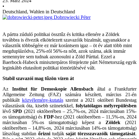
25. März 2024
•
Deutschland, Wahlen in Deutschland
Dobrowiecki Péter
A pártra zúduló politikai össztűz és kritika ellenére a Zöldek
továbbra is élvezik elkötelezett szavazóik bizalmát, ugyanakkor a
választók többségére ez már korántsem igaz – öt év alatt több mint
megduplázódva, 25%-ról 56%-ra nőtt, azok száma, akik immár
semennyire sem tudnak azonosulni a Zöld Párttal. Ezzel a
Baerbock-Habeck miniszterpáros fémjelezte párt Németország egyik
leginkább elutasított politikai tömörülésévé vált.
Stabil szavazói mag tűzön vízen át
Az
Institut für Demoskopie Allensbach
által a Frankfurter
Allgemeine Zeitung (FAZ) számára készített, március 21-én
publikált
közvélemény-kutatás
szerint a 2021 októberi Bundestag
választások óta, kisebb szünetekkel,
folytatólagos mélyrepülésben
lévő
SPD
(2021 októberében – 25,7%-os, 2024 márciusában 15%-
os támogatottság) és
FDP
-hez (2021 októberében – 11,5%-os, 2024
márciusában 5%-os támogatottság) képest a
Zöldek
(2021
októberében – 14,8%-os, 2024 márciusában 14%-os támogatottság)
látszólag stabilan
őrizni
tudják
saját törzsszavazóik
támogatását
.