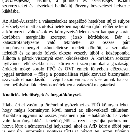
(
Verbotsgesetz
) hasonló, a politikai és szélsőséges iszlám
szervezeteket és nézeteket betiltó új törvény bevezetését helyezte
kilátásba.
Az Alsó-Ausztriát a választásokat megelőző hetekben sújtó súlyos
árvízhelyzet miatt az utolsó hetekben-napokban újból előtérbe került
a környezeti változások és környezetvédelem ezen kampány során
korábban marginális szerepet játszó kérdésköre. Bár a
katasztrófahelyzetre való tekintettel az összes párt
kampányeseményei szüneteltetése mellett döntött, a szokatlan
ítéletidő és az áradó folyók okozta veszély újból a középpontba
állította a pártok viszonyát ezen kérdésekhez. A korábban sokszor
nyilvános fellépésekben is a környezeti szempontokat a gazdasági
érdekek mögé soroló FPÖ és ÖVP ennek fényében előzetesen
joggal tarthatott – főleg a potenciálisan rájuk szavazó bizonytalan
szavazók elmaradásától – végül azonban az árvíz és annak hatásai
nem befolyásolták jelentős mértékben a választói magatartást.
Koalíciós lehetőségek és forgatókönyvek
Hiába ért el vasárnap történelmi győzelmet az FPÖ könnyen lehet,
hogy mégis kormányon kívül marad az elkövetkező ciklusban.
Korábban ugyanis az összes parlamenti párt elhatárolódott a velük
való kormányalakítás lehetőségétől – ezzel egyfajta párhuzamot
hozva létre a németországi helyzettel, ahol az AfD köré a többi párt
is egy ún. informális politikai tűzfalat húzott fel, ezzel kívánva