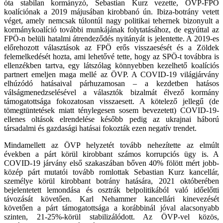
óta stabilan kormányzó, Sebastian Kurz vezette, ÖVP-FPÖ
koalíciónak a 2019 májusában kirobbanó ún. Ibiza-botrány vetett
véget, amely nemcsak túlontúl nagy politikai tehernek bizonyult a
kormánykoalíció további munkájának folytatásához, de egyúttal az
FPÖ-n belüli hatalmi átrendeződés nyitányát is jelentette. A 2019-es
előrehozott választások az FPÖ erős visszaesését és a Zöldek
felemelkedését hozta, ami lehetővé tette, hogy az SPÖ-t továbbra is
ellenzékben tartva, egy látszólag könnyebben kezelhető koalíciós
partnert emeljen maga mellé az ÖVP. A COVID-19 világjárvány
elhúzódó hatásaival párhuzamosan – a kezdetben hatásos
válságmenedzselésével a választók bizalmát élvező kormány
támogatottsága fokozatosan visszaesett. A kötelező jellegű (de
tömegtüntetések miatt ténylegesen sosem bevezetett) COVID-19-
ellenes oltások elrendelése később pedig az ukrajnai háború
társadalmi és gazdasági hatásai fokozták ezen negatív trendet.
Mindamellett az ÖVP helyzetét tovább nehezítette az elmúlt
években a párt körül kirobbant számos korrupciós ügy is. A
COVID-19 járvány első szakaszában bőven 40% fölött mért jobb-
közép párt mutatói tovább romlottak Sebastian Kurz kancellár,
személye körül kirobbant botrány hatására, 2021 októberében
bejelentetett lemondása és osztrák belpolitikából való időelőtti
távozását követően. Karl Nehammer kancellári kinevezését
követően a párt támogatottsága a korábbinál jóval alacsonyabb
szinten, 21-25%-körül stabilizálódott. Az ÖVP-vel közös,