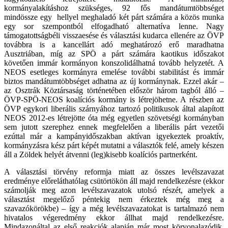
kormányalakításhoz szükséges, 92 fős mandátumtöbbséget
mindössze egy hellyel meghaladó két párt számára a közös munka
egy sor szempontból elfogadható alternatíva lenne. Nagy
támogatottságbéli visszaesése és választási kudarca ellenére az ÖVP
továbbra is a kancellárt adó meghatározó erő maradhatna
Ausztriában, míg az SPÖ a párt számára kaotikus időszakot
követően immár kormányon konszolidálhatná tovább helyzetét. A
NEOS esetleges kormányra emelése további stabilitást és immár
biztos mandátumtöbbséget adhatna az új kormánynak. Ezzel akár –
az Osztrák Köztársaság történetében először három tagból álló –
ÖVP-SPÖ-NEOS koalíciós kormány is létrejöhetne. A részben az
ÖVP egykori liberális szárnyához tartozó politikusok által alapított
NEOS 2012-es létrejötte óta még egyetlen szövetségi kormányban
sem jutott szerephez ennek megfelelően a liberális párt vezetői
ezúttal már a kampányidőszakban aktívan igyekeztek proaktív,
kormányzásra kész párt képét mutatni a választók felé, amely készen
áll a Zöldek helyét átvenni (leg)kisebb koalíciós partnerként.
A választási törvény reformja miatt az összes levélszavazat
eredménye előreláthatólag csütörtökön áll majd rendelkezésre (ekkor
számolják meg azon levélszavazatok utolsó részét, amelyek a
választást megelőző péntekig nem érkeztek még meg a
szavazókörökbe) – így a még levélszavazatokat is tartalmazó nem
hivatalos végeredmény ekkor állhat majd rendelkezésre.
Mindazonáltal az első reakciók alapján már most körvonalazódik,