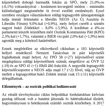
képzeletbeli dobogó harmadik fokára az SPÖ, mely 21,0%-os
(-0,1%) voksarányával – korántsem kecsegtető módon – minimális
különbséggel megismételte öt évvel ezelőtti eredményét. Ezzel
szemben országos választásokon eddigi legnagyobb támogatottságát
tudja immár felmutatni a liberális NEOS (Az Új Ausztria és
Liberális Fórum) 9,0%-kal (+0,9%), mely helyet cserélt a szintén
nagyot bukó Zöldekkel – 8,0% (-5,9%). A korábban a 4%-os
parlamenti küszöb közelében mért Osztrák Kommunista Párt (KPÖ)
2,3%-kal (+1,7%), valamint a BIER viccpárt 2,0%-kal (+1,9%) nem
ugrották meg a kötelező határértéket.
Ennek megfelelően az elkövetkező ciklusban a 183 képviselői
hellyel rendelkező Nemzeti Tanácsban öt párt képviselői
foglalhatnak majd helyet. Az FPÖ 58 (+27) képviselővel szinte
megduplázza eddigi képviselőinek számát, megelőzve az ÖVP 52
(-19) és az SPÖ 41 (+1) főből álló frakcióit. A negyedik legnagyobb
képviselőcsoportot a NEOS adja majd 17 (+2) fővel, míg az ÖVP
mellett a legnagyobbat bukó Zöldek immár csak 15 (-11) képviselőt
delegálhatnak.
Előzmények – az osztrák politikai hullámvasút
Az elmúlt törvényhozási ciklus belpolitikai fordulatokban kirívóan
gazdag időszak volt a hatalmi játszmák és háttéralkukkal tűzdelt,
hagyományosan is hektikusnak számító osztrák közéletben. A 2017