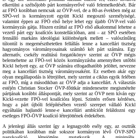
elkerülni a szélsőjobb párt kormányerővé való felemelkedését. Bár
az FPÖ korábban nemcsak az ÖVP-vel, de a 80-as években még az
SPÖ-vel is kormányzott együtt Kickl megosztó személyiségé,
valamint éppen az FPÖ első helye lehet egy újabb ÖVP-vel való
kormányzás gátja. Hiszen ezúttal az FPÖ első alkalommal lehetne a
vezető párt egy koalíciós konstellációban, ami – az SPÖ esetében
fennálló markáns ideológiai különbségek mellett – valószínűleg
túlontúl is megemészthetetlen fellállás lenne a kancellári tisztség
hagyományos várományosainak számító két párt számára. Egy
alternatív, csekély realitású forgatókönyv szerint az ÖVP mégis
belemehetne az FPÖ-vel közös kormányzásba amennyiben utóbbi
Kickl helyett egy, az ÖVP számára elfogadhatóbb jelöltet, nevezne
meg a kancellári tisztség várományosaként. Ez esetben akár egy
olyan megállapodás is létrejöhet, mely szerint a ciklus egyik felében
az FPÖ, míg a másodikban az ÖVP adja a kancellárt. A választás
estéjén Christian Stocker ÖVP-főtitkár mindenesetre megismételte
pártjának korábbi álláspontját, mely szerint az ÖVP nem kíván egy
Kickl-vezette FPÖ-vel koalícióra lépni. Szintén erősen kérdéses,
hogy a párt újbóli felépítésében vezető szerepet vállaló Kickl
egyáltalán hajlandó lenne-e kancellári ambícióit feláldozni egy
esetleges FPÖ-ÖVP koalíció létrejöttének érdekében.
A jelenlegi állás szerint így a legnagyobb esély egy, az osztrák
politikában korábban már sokszor kormányon lévő ÖVP-SPÖ
nagykoalíció létrejöttére mutatkozik. A minimális,