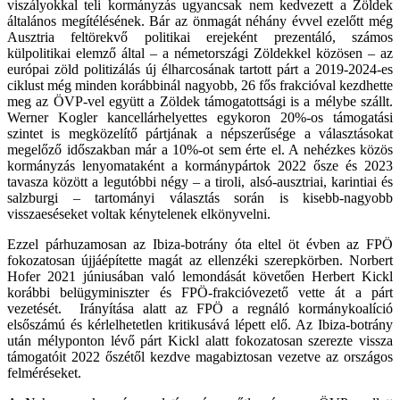
viszályokkal teli kormányzás ugyancsak nem kedvezett a Zöldek
általános megítélésének. Bár az önmagát néhány évvel ezelőtt még
Ausztria feltörekvő politikai erejeként prezentáló, számos
külpolitikai elemző által – a németországi Zöldekkel közösen – az
európai zöld politizálás új élharcosának tartott párt a 2019-2024-es
ciklust még minden korábbinál nagyobb, 26 fős frakcióval kezdhette
meg az ÖVP-vel együtt a Zöldek támogatottsági is a mélybe szállt.
Werner Kogler kancellárhelyettes egykoron 20%-os támogatási
szintet is megközelítő pártjának a népszerűsége a választásokat
megelőző időszakban már a 10%-ot sem érte el. A nehézkes közös
kormányzás lenyomataként a kormánypártok 2022 ősze és 2023
tavasza között a legutóbbi négy – a tiroli, alsó-ausztriai, karintiai és
salzburgi – tartományi választás során is kisebb-nagyobb
visszaeséseket voltak kénytelenek elkönyvelni.
Ezzel párhuzamosan az Ibiza-botrány óta eltel öt évben az FPÖ
fokozatosan újjáépítette magát az ellenzéki szerepkörben. Norbert
Hofer 2021 júniusában való lemondását követően Herbert Kickl
korábbi belügyminiszter és FPÖ-frakcióvezető vette át a párt
vezetését. Irányítása alatt az FPÖ a regnáló kormánykoalíció
elsőszámú és kérlelhetetlen kritikusává lépett elő. Az Ibiza-botrány
után mélyponton lévő párt Kickl alatt fokozatosan szerezte vissza
támogatóit 2022 őszétől kezdve magabiztosan vezetve az országos
felméréseket.