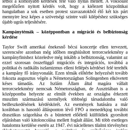
létből a komolyabb kérdések felé való nyitás mellett. A voksolást
megelőzően nyitott kérdés volt, hogy a kiélezett közpolitikai
hangulatban a sok esetben protest szavazatokból élő két kis párt
mennyire lesz képes a szövetségi szintre való kilépéshez szükséges
újabb ugrás teljesítésére.
Kampánytémák – középpontban a migráció és belbiztonság
kérdése
Taylor Swift amerikai énekesnő bécsi koncertje ellen tervezett,
szerencsére azonban még időben meghiúsított terrorcselekmény a
kampányfinishez közeledve még inkább a belbiztonság, valamint az
ezzel szorosan összefüggő migrációs és integrációs, továbbá a
politikai és radikális iszlamizmus elleni fellépés kérdései felé terelték
a kampány fő irányvonalát. Ezen témák előtérbe helyezését tovább
fokozta augusztus végén a Németországban Solingenben elkövetett
késes támadás. Az Iszlám Állam által magára vállalt
terrorcselekmény nemcsak Németországban, de Ausztriában is a
középpontba helyezte az elmúlt években az országba érkezett
muszlim származású személyek többségi társadalomba való
beilleszkedésének kérdéskörét. Az események hatására a már
korábban is hasonló állásponton lévő FPÖ a menedékjog további
drasztikus szigorítása és a büntetett előéletű külföldiek gyorsított
eljárásban való kitoloncolása mellett foglalt állást. Mi több esetleges
hatalomra kerülése esetén az 1947. évi náciellenes tilalmi törvényhez