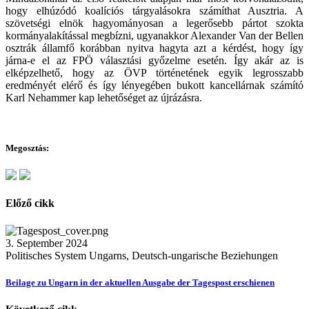
hogy elhúzódó koalíciós tárgyalásokra számíthat Ausztria. A
szövetségi elnök hagyományosan a legerősebb pártot szokta
kormányalakítással megbízni, ugyanakkor Alexander Van der Bellen
osztrák államfő korábban nyitva hagyta azt a kérdést, hogy így
járna-e el az FPÖ választási győzelme esetén. Így akár az is
elképzelhető, hogy az ÖVP történetének egyik legrosszabb
eredményét elérő és így lényegében bukott kancellárnak számító
Karl Nehammer kap lehetőséget az újrázásra.
Megosztás:
Előző cikk
3. September 2024
Politisches System Ungarns, Deutsch-ungarische Beziehungen
Beilage zu Ungarn in der aktuellen Ausgabe der Tagespost erschienen