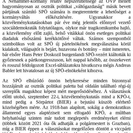
A Nehammer-kormány relatív népszerűtlensége az ÖVP mellett
hagyományosan az osztrák politikai „váltógazdaság” másik bevett
pártjának számító SPÖ számára is megteremtette a lehetőséget a
kormányváltás előkészítésére. Ugyanakkor a
közvéleménykutatásokban pár éve még jelentős előnnyel vezető
szociáldemokraták folytatólagos, olykor már tragikomikumba hajló,
a közvélemény előtt zajló, belső vitáikkal önön esetleges politikai
diadaluk elsőszámú kerékkötőivé váltak. Számos szempontból
szimbolikus volt az SPÖ új pártelnökének megválasztása körül
kialakult, világsajtót is bejárt, huzavona és botrány – mint ismeretes,
bár elsőre Hans Peter Doskozil burgenlandi SPÖ-vezért kiáltották ki
győztesnek a pártkongresszuson, két nappal később, az összekevert
és rosszul feldolgozott Excel-táblázatokra hivatkozva mégis Andreas
Babler lett hivatalosan az új SPÖ-elnökeként kihozva.
Az SPÖ elhúzódó önnön helykeresése minden bizonnyal
hozzájárult az osztrák politikai paletta bal oldalán található régi-új
szereplők magukhoz képest mért megerősödéséhez. A választások
előtti utolsó, szeptember 22-i, közvéleménykutatás mind a KPÖ-t,
mind pedig a Sörpártot (BIER) a bejutási küszöb elérhető
közelségében mérte. Az 1918-ban alapított, sokáig a demokratikus
államrend egyes alaptéziseit sem elfogadó KPÖ, a múltban
helyhatósági szinten már tudott meglepetés eredményeket elérni
(többek között 2021 óta ők adhatják a polgármestert is Grazban),
míg a BIER éppen a választásokat megelőzően döntött a viccpárti