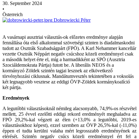
30. September 2024
•
Österreich
Dobrowiecki Péter
A vasárnapi ausztriai választás-ok előzetes eredménye alapján
fennállása óta első alkalommal szövetségi szinten is diadalmaskodni
tudott az Osztrák Szabadságpárt (FPÖ). A Karl Nehammer kancellár
vezette Osztrák Néppárt negatív csúcshoz közeli eredménnyel csak
a második helyet érte el, míg a harmadikként az SPÖ (Ausztria
Szociáldemokrata Pártja) futott be. A liberális NEOS és a
kormányzó Zöldek szintén tagjai lesznek az elkövetkező
törvényhozási ciklusnak. Mandátumvesztés tekintetében a voksolás
két legnagyobb vesztese az eddigi ÖVP-Zöldek kormánykoalíció
két pártja.
Eredmények
A legutóbbi választásoknál némileg alacsonyabb, 74,9%-os részvétel
mellett, 25 évvel ezelőtti eddigi rekord eredményét meghaladva az
FPÖ 29,2%-kal végzett az élen (+13,0% a legutóbbi, 2019-es
választásokhoz képest), ezzel szemben az ÖVP 26,5%-kal (-11,0%)
éppen el tudta kerülni valaha mért legrosszabb eredményének az
elérését. Szintén negatív csúcs közeli eredménnyel ért fel a