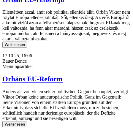
Ellentétben azzal, amit sok politikai ellenfele állít, Orbán Viktor nem
folytat Európa-ellenespolitikát. Sőt, ellenkezőleg: Az erős Európáról
alkotott víziói azon a felismerésen alapszanak, hogy az EU-nak meg
kell változnia, ha fenn akar maradni, hiszen csak az cselekszik
európai módon, aki felismeri a hiányosságokat, megnevezi és meg
akarja változtatni azokat.
Weiterlesen
17.10.25, 16:06
Bauer Bence
Meinungsartikel
Orbáns EU-Reform
Anders als von vielen seiner politischen Gegner behauptet, verfolgt
Viktor Orbán keine antieuropäische Politik. Ganz im Gegenteil:
Seine Visionen von einem starken Europa gründen auf der
Erkenntnis, dass sich die EU verändern muss, um zu bestehen,
schließlich handelt nur derjenige europäisch, der die Defizite
erkennt, aufzeigt und sie beseitigen will.
Weiterlesen