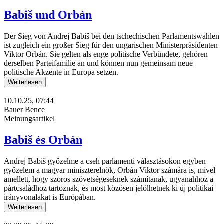
Babiš und Orbán
Der Sieg von Andrej Babiš bei den tschechischen Parlamentswahlen
ist zugleich ein großer Sieg für den ungarischen Ministerpräsidenten
Viktor Orbán. Sie gelten als enge politische Verbündete, gehören
derselben Parteifamilie an und können nun gemeinsam neue
politische Akzente in Europa setzen.
Weiterlesen
10.10.25, 07:44
Bauer Bence
Meinungsartikel
Babiš és Orbán
Andrej Babiš győzelme a cseh parlamenti választásokon egyben
győzelem a magyar miniszterelnök, Orbán Viktor számára is, mivel
amellett, hogy szoros szövetségeseknek számítanak, ugyanahhoz a
pártcsaládhoz tartoznak, és most közösen jelölhetnek ki új politikai
irányvonalakat is Európában.
Weiterlesen