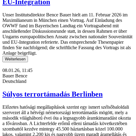
EU-Integration
Unser Institutsdirektor Bence Bauer hielt am 11. Februar 2026 im
Maximilianeum in München einen Vortrag. Auf Einladung des
OWWF fand im Bayerischen Landtag ein Vortragsabend mit
anschließender Diskussionsrunde statt, in dessen Rahmen er über
Ungarns europapolitischen Ansatz zwischen nationaler Souveränität
und EU-Integration referierte. Das entsprechende Thesenpapier
finden Sie nachfolgend; die schriftliche Fassung des Vortrags ist als
Anlage beigefügt.
Weiterlesen
08.01.26, 11:45
Bauer Bence
Deutschland
Súlyos terrortámadás Berlinben
Előzetes hatósági megállapítások szerint egy ismert szélsőbaloldali
szervezet áll a hétvégi németországi terrortámadás mögött, mely a
második világháború évei óta a legnagyobb áramkimaradást okozta
a fővárosban. A Lichterfelde erőmű elleni támadás következtében
szombattól kezdve mintegy 45.500 háztartásban közel 100.000
lakos, valamint 2.200 kis és nagyobb üzem maradt áramellátás és