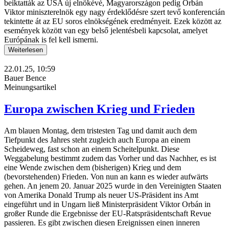
beiktatták az USA új elnökévé, Magyarországon pedig Orbán
Viktor miniszterelnök egy nagy érdeklődésre szert tevő konferencián
tekintette át az EU soros elnökségének eredményeit. Ezek között az
események között van egy belső jelentésbeli kapcsolat, amelyet
Európának is fel kell ismerni.
Weiterlesen
22.01.25, 10:59
Bauer Bence
Meinungsartikel
Europa zwischen Krieg und Frieden
Am blauen Montag, dem tristesten Tag und damit auch dem
Tiefpunkt des Jahres steht zugleich auch Europa an einem
Scheideweg, fast schon an einem Scheitelpunkt. Diese
Weggabelung bestimmt zudem das Vorher und das Nachher, es ist
eine Wende zwischen dem (bisherigen) Krieg und dem
(bevorstehenden) Frieden. Von nun an kann es wieder aufwärts
gehen. An jenem 20. Januar 2025 wurde in den Vereinigten Staaten
von Amerika Donald Trump als neuer US-Präsident ins Amt
eingeführt und in Ungarn ließ Ministerpräsident Viktor Orbán in
großer Runde die Ergebnisse der EU-Ratspräsidentschaft Revue
passieren. Es gibt zwischen diesen Ereignissen einen inneren