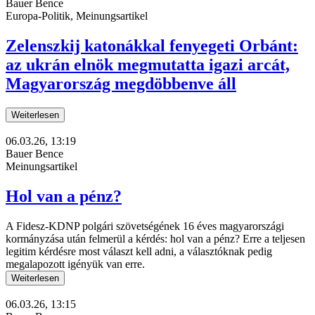
Bauer Bence
Europa-Politik, Meinungsartikel
Zelenszkij katonákkal fenyegeti Orbánt:
az ukrán elnök megmutatta igazi arcát,
Magyarország megdöbbenve áll
Weiterlesen
06.03.26, 13:19
Bauer Bence
Meinungsartikel
Hol van a pénz?
A Fidesz-KDNP polgári szövetségének 16 éves magyarországi
kormányzása után felmerül a kérdés: hol van a pénz? Erre a teljesen
legitim kérdésre most választ kell adni, a választóknak pedig
megalapozott igényük van erre.
Weiterlesen
06.03.26, 13:15