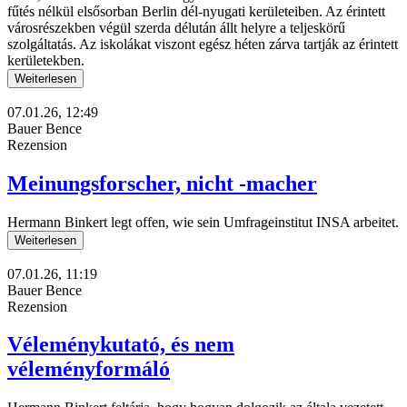
fűtés nélkül elsősorban Berlin dél-nyugati kerületeiben. Az érintett
városrészekben végül szerda délután állt helyre a teljeskörű
szolgáltatás. Az iskolákat viszont egész héten zárva tartják az érintett
kerületekben.
Weiterlesen
07.01.26, 12:49
Bauer Bence
Rezension
Meinungsforscher, nicht -macher
Hermann Binkert legt offen, wie sein Umfrageinstitut INSA arbeitet.
Weiterlesen
07.01.26, 11:19
Bauer Bence
Rezension
Véleménykutató, és nem
véleményformáló