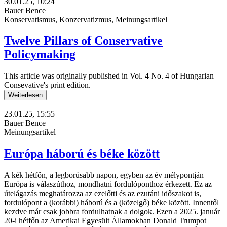
30.01.25, 10:24
Bauer Bence
Konservatismus, Konzervatizmus, Meinungsartikel
Twelve Pillars of Conservative
Policymaking
This article was originally published in Vol. 4 No. 4 of Hungarian
Consevative's print edition.
Weiterlesen
23.01.25, 15:55
Bauer Bence
Meinungsartikel
Európa háború és béke között
A kék hétfőn, a legborúsabb napon, egyben az év mélypontján
Európa is válaszúthoz, mondhatni fordulóponthoz érkezett. Ez az
útelágazás meghatározza az ezelőtti és az ezutáni időszakot is,
fordulópont a (korábbi) háború és a (közelgő) béke között. Innentől
kezdve már csak jobbra fordulhatnak a dolgok. Ezen a 2025. január
20-i hétfőn az Amerikai Egyesült Államokban Donald Trumpot