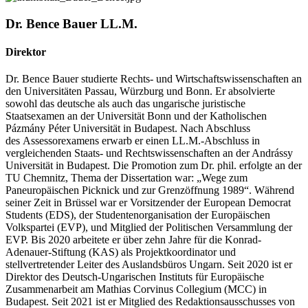
Dr. Bence Bauer LL.M.
Direktor
Dr. Bence Bauer studierte Rechts- und Wirtschaftswissenschaften an
den Universitäten Passau, Würzburg und Bonn. Er absolvierte
sowohl das deutsche als auch das ungarische juristische
Staatsexamen an der Universität Bonn und der Katholischen
Pázmány Péter Universität in Budapest. Nach Abschluss
des Assessorexamens erwarb er einen LL.M.-Abschluss in
vergleichenden Staats- und Rechtswissenschaften an der Andrássy
Universität in Budapest. Die Promotion zum Dr. phil. erfolgte an der
TU Chemnitz, Thema der Dissertation war: „Wege zum
Paneuropäischen Picknick und zur Grenzöffnung 1989“. Während
seiner Zeit in Brüssel war er Vorsitzender der European Democrat
Students (EDS), der Studentenorganisation der Europäischen
Volkspartei (EVP), und Mitglied der Politischen Versammlung der
EVP. Bis 2020 arbeitete er über zehn Jahre für die Konrad-
Adenauer-Stiftung (KAS) als Projektkoordinator und
stellvertretender Leiter des Auslandsbüros Ungarn. Seit 2020 ist er
Direktor des Deutsch-Ungarischen Instituts für Europäische
Zusammenarbeit am Mathias Corvinus Collegium (MCC) in
Budapest. Seit 2021 ist er Mitglied des Redaktionsausschusses von