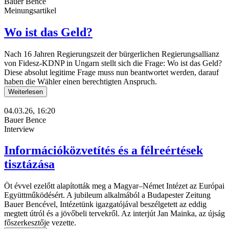
Bauer Bence
Meinungsartikel
Wo ist das Geld?
Nach 16 Jahren Regierungszeit der bürgerlichen Regierungsallianz
von Fidesz-KDNP in Ungarn stellt sich die Frage: Wo ist das Geld?
Diese absolut legitime Frage muss nun beantwortet werden, darauf
haben die Wähler einen berechtigten Anspruch.
Weiterlesen
04.03.26, 16:20
Bauer Bence
Interview
Információközvetítés és a félreértések
tisztázása
Öt évvel ezelőtt alapították meg a Magyar–Német Intézet az Európai
Együttműködésért. A jubileum alkalmából a Budapester Zeitung
Bauer Bencével, Intézetünk igazgatójával beszélgetett az eddig
megtett útról és a jövőbeli tervekről. Az interjút Jan Mainka, az újság
főszerkesztője vezette.