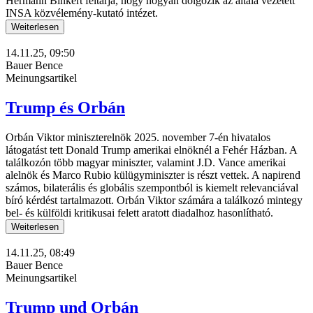
Hermann Binkert feltárja, hogy hogyan dolgozik az általa vezetett
INSA közvélemény-kutató intézet.
Weiterlesen
14.11.25, 09:50
Bauer Bence
Meinungsartikel
Trump és Orbán
Orbán Viktor miniszterelnök 2025. november 7-én hivatalos
látogatást tett Donald Trump amerikai elnöknél a Fehér Házban. A
találkozón több magyar miniszter, valamint J.D. Vance amerikai
alelnök és Marco Rubio külügyminiszter is részt vettek. A napirend
számos, bilaterális és globális szempontból is kiemelt relevanciával
bíró kérdést tartalmazott. Orbán Viktor számára a találkozó mintegy
bel- és külföldi kritikusai felett aratott diadalhoz hasonlítható.
Weiterlesen
14.11.25, 08:49
Bauer Bence
Meinungsartikel
Trump und Orbán