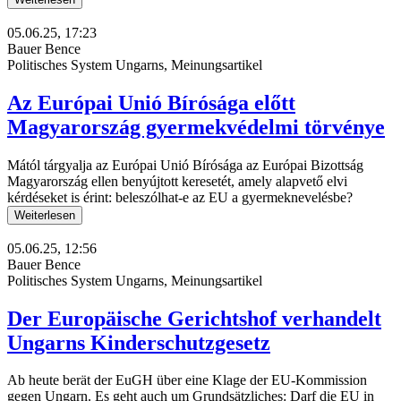
05.06.25, 17:23
Bauer Bence
Politisches System Ungarns, Meinungsartikel
Az Európai Unió Bírósága előtt
Magyarország gyermekvédelmi törvénye
Mától tárgyalja az Európai Unió Bírósága az Európai Bizottság
Magyarország ellen benyújtott keresetét, amely alapvető elvi
kérdéseket is érint: beleszólhat-e az EU a gyermeknevelésbe?
Weiterlesen
05.06.25, 12:56
Bauer Bence
Politisches System Ungarns, Meinungsartikel
Der Europäische Gerichtshof verhandelt
Ungarns Kinderschutzgesetz
Ab heute berät der EuGH über eine Klage der EU-Kommission
gegen Ungarn. Es geht auch um Grundsätzliches: Darf die EU in