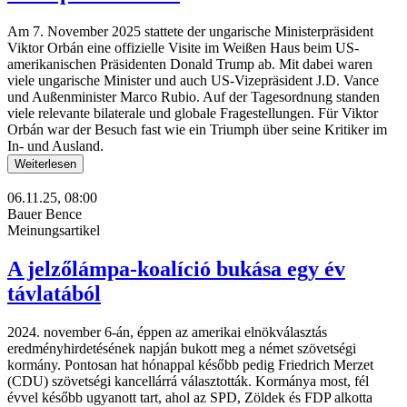
Am 7. November 2025 stattete der ungarische Ministerpräsident
Viktor Orbán eine offizielle Visite im Weißen Haus beim US-
amerikanischen Präsidenten Donald Trump ab. Mit dabei waren
viele ungarische Minister und auch US-Vizepräsident J.D. Vance
und Außenminister Marco Rubio. Auf der Tagesordnung standen
viele relevante bilaterale und globale Fragestellungen. Für Viktor
Orbán war der Besuch fast wie ein Triumph über seine Kritiker im
In- und Ausland.
Weiterlesen
06.11.25, 08:00
Bauer Bence
Meinungsartikel
A jelzőlámpa-koalíció bukása egy év
távlatából
2024. november 6-án, éppen az amerikai elnökválasztás
eredményhirdetésének napján bukott meg a német szövetségi
kormány. Pontosan hat hónappal később pedig Friedrich Merzet
(CDU) szövetségi kancellárrá választották. Kormánya most, fél
évvel később ugyanott tart, ahol az SPD, Zöldek és FDP alkotta