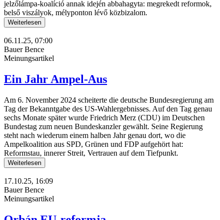
jelzőlámpa-koalíció annak idején abbahagyta: megrekedt reformok,
belső viszályok, mélyponton lévő közbizalom.
Weiterlesen
06.11.25, 07:00
Bauer Bence
Meinungsartikel
Ein Jahr Ampel-Aus
Am 6. November 2024 scheiterte die deutsche Bundesregierung am
Tag der Bekanntgabe des US-Wahlergebnisses. Auf den Tag genau
sechs Monate später wurde Friedrich Merz (CDU) im Deutschen
Bundestag zum neuen Bundeskanzler gewählt. Seine Regierung
steht nach wiederum einem halben Jahr genau dort, wo die
Ampelkoalition aus SPD, Grünen und FDP aufgehört hat:
Reformstau, innerer Streit, Vertrauen auf dem Tiefpunkt.
Weiterlesen
17.10.25, 16:09
Bauer Bence
Meinungsartikel
Orbán EU-reformja