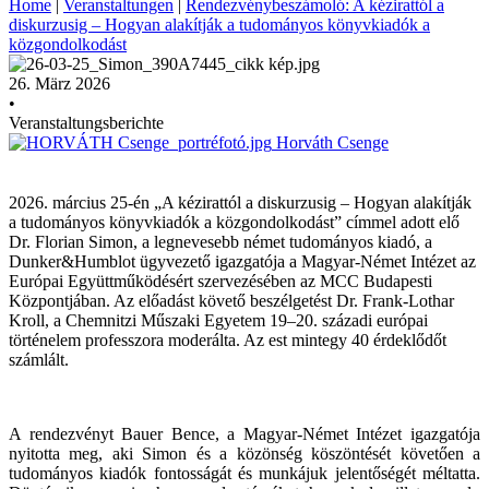
Home
|
Veranstaltungen
|
Rendezvénybeszámoló: A kézirattól a
diskurzusig – Hogyan alakítják a tudományos könyvkiadók a
közgondolkodást
26. März 2026
•
Veranstaltungsberichte
Horváth Csenge
2026. március 25-én „A kézirattól a diskurzusig – Hogyan alakítják
a tudományos könyvkiadók a közgondolkodást” címmel adott elő
Dr. Florian Simon, a legnevesebb német tudományos kiadó, a
Dunker&Humblot ügyvezető igazgatója a Magyar-Német Intézet az
Európai Együttműködésért szervezésében az MCC Budapesti
Központjában. Az előadást követő beszélgetést Dr. Frank-Lothar
Kroll, a Chemnitzi Műszaki Egyetem 19–20. századi európai
történelem professzora moderálta. Az est mintegy 40 érdeklődőt
számlált.
A rendezvényt Bauer Bence, a Magyar-Német Intézet igazgatója
nyitotta meg, aki Simon és a közönség köszöntését követően a
tudományos kiadók fontosságát és munkájuk jelentőségét méltatta.