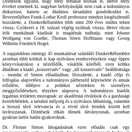
Döntéseik ugyanis, hogy mely témákat hoznak le, illetve mely
érveket emelnek ki, nagyban befolyásolják nem csak a tudományos
diskurzust, hanem az általános társadalmi gondolkodást is.
Bevezetőjében Frank-Lothar Kroll professzor mindezt kiegészítendő
hozzátette, a Dunker&Humblot több mint 200 éves múltra tekint
vissza. Gyökerei a 18. század végéig nyúlnak vissza, illetve olyan
írók munkáinak kiadását is magáénak tudhatja, mint Johann
Wolfgang von Goethe, Thomas Sören Hoffmann vagy Georg
Wilhelm Friedrich Hegel.
A napjainkban mintegy 45 munkatársat számláló Dunker&Humblot
azonban több kritikát is kap nyilvános rendezvényeken vagy éppen
könyvvásárokon a nézelődők, vásárlók köréből, ezen kritika
általában a kiadó „konzervatív” vagy „túl konzervatív” beállítottsága
– mondta el Simon előadásában. Hozzátette, a kiadó célja és
felfogása alapvetően a tudományos párbeszéd képviselete és annak
erősítése, túllépve a politikai nézeteken és személyes
meggyőződéseken, tényekre alapozva. A tudományos kiadók
izgalmas területen mozognak: az akadémiai elvárások és a gazdasági
keretfeltételek, a tartalmi mélység és a nyilvános láthatóság, valamint
a hosszú távú relevancia és a rövid távú trendek között kell
lavírozzanak. Döntéseik ritkán tűnnek látványosnak, azonban
gyakran tartós hatást gyakorolnak.
Dr. Florian Simon látogatásának ezen előadás csak egy