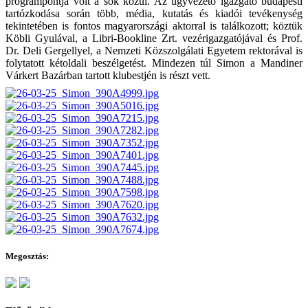
programpontja volt a sok közül. Az ügyvezető igazgató budapesti
tartózkodása során több, média, kutatás és kiadói tevékenység
tekintetében is fontos magyarországi aktorral is találkozott; köztük
Köbli Gyulával, a Libri-Bookline Zrt. vezérigazgatójával és Prof.
Dr. Deli Gergellyel, a Nemzeti Közszolgálati Egyetem rektorával is
folytatott kétoldali beszélgetést. Mindezen túl Simon a Mandiner
Várkert Bazárban tartott klubestjén is részt vett.
Megosztás: