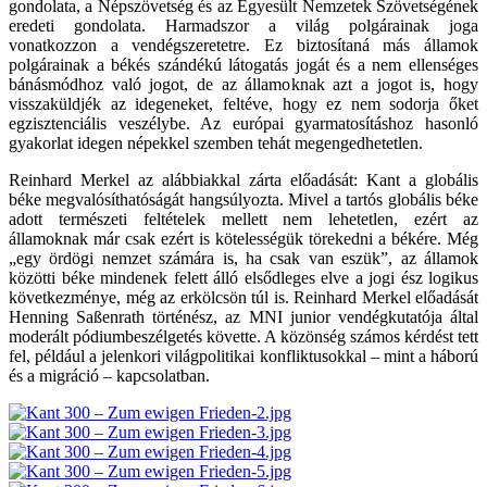
gondolata, a Népszövetség és az Egyesült Nemzetek Szövetségének
eredeti gondolata. Harmadszor a világ polgárainak joga
vonatkozzon a vendégszeretetre. Ez biztosítaná más államok
polgárainak a békés szándékú látogatás jogát és a nem ellenséges
bánásmódhoz való jogot, de az államoknak azt a jogot is, hogy
visszaküldjék az idegeneket, feltéve, hogy ez nem sodorja őket
egzisztenciális veszélybe. Az európai gyarmatosításhoz hasonló
gyakorlat idegen népekkel szemben tehát megengedhetetlen.
Reinhard Merkel az alábbiakkal zárta előadását: Kant a globális
béke megvalósíthatóságát hangsúlyozta. Mivel a tartós globális béke
adott természeti feltételek mellett nem lehetetlen, ezért az
államoknak már csak ezért is kötelességük törekedni a békére. Még
„egy ördögi nemzet számára is, ha csak van eszük”, az államok
közötti béke mindenek felett álló elsődleges elve a jogi ész logikus
következménye, még az erkölcsön túl is. Reinhard Merkel előadását
Henning Saßenrath történész, az MNI junior vendégkutatója által
moderált pódiumbeszélgetés követte. A közönség számos kérdést tett
fel, például a jelenkori világpolitikai konfliktusokkal – mint a háború
és a migráció – kapcsolatban.