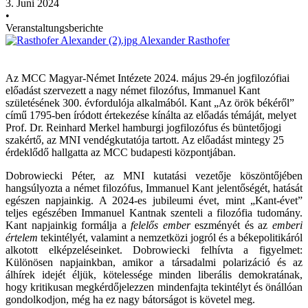
3. Juni 2024
•
Veranstaltungsberichte
Alexander Rasthofer
Az MCC Magyar-Német Intézete 2024. május 29-én jogfilozófiai
előadást szervezett a nagy német filozófus, Immanuel Kant
születésének 300. évfordulója alkalmából. Kant „Az örök békéről”
című 1795-ben íródott értekezése kínálta az előadás témáját, melyet
Prof. Dr. Reinhard Merkel hamburgi jogfilozófus és büntetőjogi
szakértő, az MNI vendégkutatója tartott. Az előadást mintegy 25
érdeklődő hallgatta az MCC budapesti központjában.
Dobrowiecki Péter, az MNI kutatási vezetője köszöntőjében
hangsúlyozta a német filozófus, Immanuel Kant jelentőségét, hatását
egészen napjainkig. A 2024-es jubileumi évet, mint „Kant-évet”
teljes egészében Immanuel Kantnak szenteli a filozófia tudomány.
Kant napjainkig formálja a
felelős ember
eszményét és az
emberi
értelem
tekintélyét, valamint a nemzetközi jogról és a békepolitikáról
alkotott elképzeléseinket. Dobrowiecki felhívta a figyelmet:
Különösen napjainkban, amikor a társadalmi polarizáció és az
álhírek idejét éljük, kötelessége minden liberális demokratának,
hogy kritikusan megkérdőjelezzen mindenfajta tekintélyt és önállóan
gondolkodjon, még ha ez nagy bátorságot is követel meg.