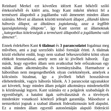
Reinhard Merkel ezt követően idézett Kant békéről szóló
értekezéséből és kitért arra, hogy Kant miként tételezi fel a
természeti állapotból a jogállamba való átmenetet minden állam
számára. Mivel az államok közötti természeti állapot
„állandó látens
háborús állapot, az általános jogtalanság, azaz a legfőbb
igazságtalanság állapota”
, így Kant szerint az államoknak
„kategorikus kötelességük a természeti állapotból a jogállamba való
átmenet”.
Ennek érdekében Kant
6 tilalmat
és
3 parancsolatot
fogalmaz meg
művében, ami a jogi szerződés külső formáját érinti. A tilalmak
közül elsőként említi, hogy nem szabad békeszerződést kötni olyan
eltitkolt fenntartással, amely nem zár ki jövőbeli háborút. Egy
másik, hogy egyetlen állam sem avatkozhat bele erőszakosan egy
másik állam alkotmányába és kormányzásába. Harmadszor a
háborúban nem megengedhetőek olyan cselekmények, amelyek a
kölcsönös bizalmat, így a jövőbeli békét hosszútávon
ellehetetlenítik, vagyis háborús bűnök. A 3 parancsolat ugyanakkor
azt követeli, hogy minden állam polgári alkotmánya mindenekelőtt
is köztársasági legyen. Kant számára ez a polgárok szabadságát és
egyenlőségét, a hatalmi ágak szétválasztását és a törvények
mindenkire vonatkozó kötelező jellegét garantálja. Másodszor a
nemzetközi jognak a szabad államok föderalizmusán kell alapulni.
Ez a minden állam egyenlő autonómiáján alapuló föderáció