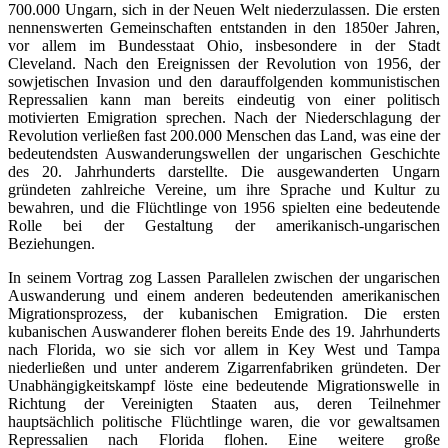
700.000 Ungarn, sich in der Neuen Welt niederzulassen. Die ersten
nennenswerten Gemeinschaften entstanden in den 1850er Jahren,
vor allem im Bundesstaat Ohio, insbesondere in der Stadt
Cleveland. Nach den Ereignissen der Revolution von 1956, der
sowjetischen Invasion und den darauffolgenden kommunistischen
Repressalien kann man bereits eindeutig von einer politisch
motivierten Emigration sprechen. Nach der Niederschlagung der
Revolution verließen fast 200.000 Menschen das Land, was eine der
bedeutendsten Auswanderungswellen der ungarischen Geschichte
des 20. Jahrhunderts darstellte. Die ausgewanderten Ungarn
gründeten zahlreiche Vereine, um ihre Sprache und Kultur zu
bewahren, und die Flüchtlinge von 1956 spielten eine bedeutende
Rolle bei der Gestaltung der amerikanisch-ungarischen
Beziehungen.
In seinem Vortrag zog Lassen Parallelen zwischen der ungarischen
Auswanderung und einem anderen bedeutenden amerikanischen
Migrationsprozess, der kubanischen Emigration. Die ersten
kubanischen Auswanderer flohen bereits Ende des 19. Jahrhunderts
nach Florida, wo sie sich vor allem in Key West und Tampa
niederließen und unter anderem Zigarrenfabriken gründeten. Der
Unabhängigkeitskampf löste eine bedeutende Migrationswelle in
Richtung der Vereinigten Staaten aus, deren Teilnehmer
hauptsächlich politische Flüchtlinge waren, die vor gewaltsamen
Repressalien nach Florida flohen. Eine weitere große