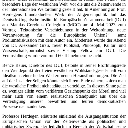
besondere Lage der westlichen Welt, vor die uns die Zeitenwende in
der internationalen Weltordnung gestellt hat. In Anlehnung an Prof.
Herdegens brandaktuelles Werk der Allgemeinpolitik lud das
Deutsch-Ungarische Institut für Europäische Zusammenarbeit (DUI)
am Mathias Corvinus Collegium (MCC) am 4. Mai 2023 zum
Vortrag „Tektonische Verschiebungen in der Weltordnung: neue
Verantwortung für die Europäische Union?“ samt
Podiumsdiskussion mit dem Autor ein. Moderiert wurde der Abend
von Dr. Alexander Grau, freier Publizist, Philosoph, Kultur- und
Wissenschaftsjournalist sowie Visiting Fellow am DUI. Die
Veranstaltung wurde von rund 60 Teilnehmern besucht.
Bence Bauer, Direktor des DUI, betonte in seiner Eröffnungsrede
den Wendepunkt der freien westlichen Wohlstandsgesellschaft vom
Idealismus einer heilen Welt zu neuen Herausforderungen. Die Zeit
auf der Insel der Seligen könnte sich ihrem Ende nähern, sofern man
die westliche Freiheit nicht adäquat verteidige. In diesem Sinne gelte
es, weniger allein vom verklärten Gesichtspunkt der Moral und viel
mehr auch von einem realistischen Standpunkt aus über die
Verteidigung unserer bewährten und teuren demokratischen
Prozesse nachzudenken.
Professor Herdegen erläuterte einleitend die Ausgangssituation der
Europäischen Union vor der Zeitenwende als politischer und
militärischer Zwerg, der lediglich im Bereich der Wirtschaft seine