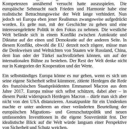
Kompetenzen annähernd versucht hatte auszuspielen. Die
europäische Sehnsucht nach Frieden und Harmonie habe eine
realistische Betrachtungsweise der Welt lange verhindert. Nun
jedoch sei Europa eben jener Realismus zwangsweise aufgedrückt
worden. Es gelte nun, mit der Geschichte zu gehen und eine
interessengeleitete Politik in den Fokus zu nehmen. Die westliche
Welt befände sich in einem Konflikt zwischen Autokratie und
Diktatur auf der einen und Demokratie auf der anderen Seite. In
diesem Konflikt, obwohl die EU derzeit noch zögere, müsse man
die Denkweisen und Weltsichten von Staaten wie Russland, China,
dem Iran oder der Türkei nachvollziehen können, um auf der
internationalen Bühne zu bestehen. Der Rest der Welt denke nicht
nur in Kategorien der Kooperation und der Werte.
Ein selbstständiges Europa könne es nur geben, wenn es sich um
seine eigene Sicherheit selbst kümmere, zitierte Herdegen die Rede
des französischen Staatspräsidenten Emmanuel Macron aus dem
Jahre 2017. Europa müsse sich selbst schützen, dabei aber – in
diesem Punkt widersprach Herdegen Macron – dürfe man sich aber
nicht von den USA distanzieren. Ansatzpunkte für ein Umdenken
machte er unter anderem an einer veränderten Beurteilung der
europäischen Migrations- und Grenzschutzpolitik und neuen
umfassenden Investitionen in die eigene Souveränität fest. Der
idealistische Blick auf die Welt würde langsam einer Perspektive
von Sicherheit und Schutz weichen.