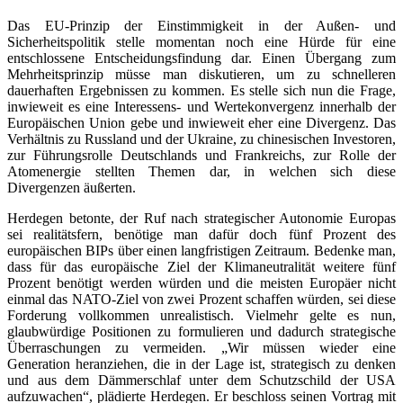
Das EU-Prinzip der Einstimmigkeit in der Außen- und
Sicherheitspolitik stelle momentan noch eine Hürde für eine
entschlossene Entscheidungsfindung dar. Einen Übergang zum
Mehrheitsprinzip müsse man diskutieren, um zu schnelleren
dauerhaften Ergebnissen zu kommen. Es stelle sich nun die Frage,
inwieweit es eine Interessens- und Wertekonvergenz innerhalb der
Europäischen Union gebe und inwieweit eher eine Divergenz. Das
Verhältnis zu Russland und der Ukraine, zu chinesischen Investoren,
zur Führungsrolle Deutschlands und Frankreichs, zur Rolle der
Atomenergie stellten Themen dar, in welchen sich diese
Divergenzen äußerten.
Herdegen betonte, der Ruf nach strategischer Autonomie Europas
sei realitätsfern, benötige man dafür doch fünf Prozent des
europäischen BIPs über einen langfristigen Zeitraum. Bedenke man,
dass für das europäische Ziel der Klimaneutralität weitere fünf
Prozent benötigt werden würden und die meisten Europäer nicht
einmal das NATO-Ziel von zwei Prozent schaffen würden, sei diese
Forderung vollkommen unrealistisch. Vielmehr gelte es nun,
glaubwürdige Positionen zu formulieren und dadurch strategische
Überraschungen zu vermeiden. „Wir müssen wieder eine
Generation heranziehen, die in der Lage ist, strategisch zu denken
und aus dem Dämmerschlaf unter dem Schutzschild der USA
aufzuwachen“, plädierte Herdegen. Er beschloss seinen Vortrag mit