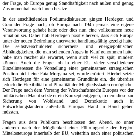
der Frage, ob Europa genug Standhaftigkeit nach außen und genug
Zusammenhalt nach innen besitze.
In der anschließenden Podiumsdiskussion gingen Herdegen und
Grau der Frage nach, ob Europa nach 1945 jemals eine eigene
Verantwortung gehabt hatte oder dies nun eine vollkommen neue
Situation sei. Dabei hob Herdegen positiv hervor, dass sich Europa
unter der neuen Bedrohung unerwartet handlungsfähig gezeigt hatte.
Die selbstverschuldeten sicherheits- und energiepolitischen
Abhängigkeiten, die man sehenden Auges in Kauf genommen hatte,
habe man rascher als erwartet, wenn auch viel zu spät, mindern
können. Auch die Frage, ob in einer EU vieler verschiedener
Einzelinteressen die Vorstellung einer gemeinsamen strategischen
Position nicht eine Fata Morgana sei, wurde erörtert. Hierbei setzte
sich Herdegen für eine gemeinsame Grundlinie ein, die überdies
jedoch die Flexibilität und Pluralität der Mitgliedsstaaten ermögliche.
Der Frage nach dem Vorrang der Wirtschaftsmacht Europas vor der
militärischen Macht setzte er ein Konzept entgegen, in dem diese zur
Sicherung von Wohlstand und Demokratie auch in
Entwicklungsländern außerhalb Europas Hand in Hand gehen
müssten.
Fragen aus dem Publikum beschlossen den Abend, so unter
anderem nach der Möglichkeit einer Führungsrolle der Region
Mittelosteuropa innerhalb der EU, weiterhin nach einer politischen