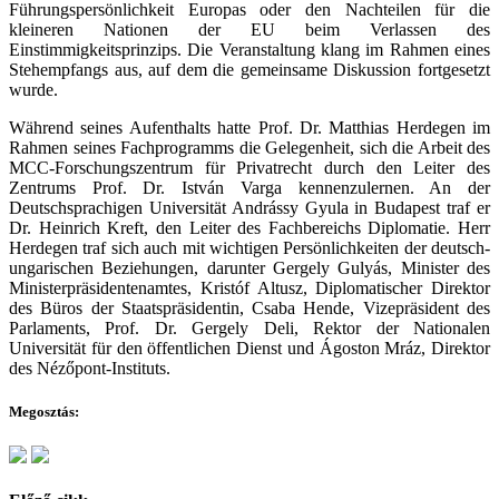
Führungspersönlichkeit Europas oder den Nachteilen für die
kleineren Nationen der EU beim Verlassen des
Einstimmigkeitsprinzips. Die Veranstaltung klang im Rahmen eines
Stehempfangs aus, auf dem die gemeinsame Diskussion fortgesetzt
wurde.
Während seines Aufenthalts hatte Prof. Dr. Matthias Herdegen im
Rahmen seines Fachprogramms die Gelegenheit, sich die Arbeit des
MCC-Forschungszentrum für Privatrecht durch den Leiter des
Zentrums Prof. Dr. István Varga kennenzulernen. An der
Deutschsprachigen Universität Andrássy Gyula in Budapest traf er
Dr. Heinrich Kreft, den Leiter des Fachbereichs Diplomatie. Herr
Herdegen traf sich auch mit wichtigen Persönlichkeiten der deutsch-
ungarischen Beziehungen, darunter Gergely Gulyás, Minister des
Ministerpräsidentenamtes, Kristóf Altusz, Diplomatischer Direktor
des Büros der Staatspräsidentin, Csaba Hende, Vizepräsident des
Parlaments, Prof. Dr. Gergely Deli, Rektor der Nationalen
Universität für den öffentlichen Dienst und Ágoston Mráz, Direktor
des Nézőpont-Instituts.
Megosztás: