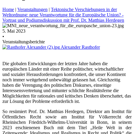
Home
|
Veranstaltungen
|
Tektonische Verschiebungen in der
Weltordnung: neue Verantwortung für die Europäische Union? -
Vortrag und Podiumsdiskussion mit Prof. Dr. Matthias Herdegen
5. Mai 2023
•
Veranstaltungsberichte
Alexander Rasthofer
Die globalen Entwicklungen der letzten Jahre haben die
europäischen Länder mit einer Reihe politischer, wirtschaftlicher
und sozialer Herausforderungen konfrontiert, die unser Kontinent
noch immer weitgehend unbewältigt gelassen hat. Gleichzeitig
haben die Verengung des politischen Diskurses, einseitige
Interessensvertretung und mitunter schlichte Realitätsferne die
Möglichkeiten für rationales und kritisches Denken überschattet, das
zur Lösung der Probleme erforderlich ist.
So resümiert Prof. Dr. Matthias Herdegen, Direktor am Institut für
Öffentliches Recht sowie am Institut für Völkerrecht der
Rheinischen Friedrich-Wilhelms-Universität in Bonn, in seinem
2023 erschienenen Buch mit dem Titel „Heile Welt in der
Zeitenwende: Idealismus und Realismus in Recht und Politik“ die