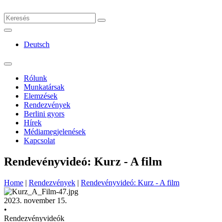
Deutsch
Rólunk
Munkatársak
Elemzések
Rendezvények
Berlini gyors
Hírek
Médiamegjelenések
Kapcsolat
Rendevényvideó: Kurz - A film
Home
|
Rendezvények
|
Rendevényvideó: Kurz - A film
2023. november 15.
•
Rendezvényvideók