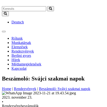
Deutsch
Rólunk
Munkatársak
Elemzések
Rendezvények
Berlini gyors
Hírek
Médiamegjelenések
Kapcsolat
Beszámoló: Svájci szakmai napok
Home
|
Rendezvények
|
Beszámoló: Svájci szakmai napok
2023. november 23.
•
Rendezvénybeszámolók