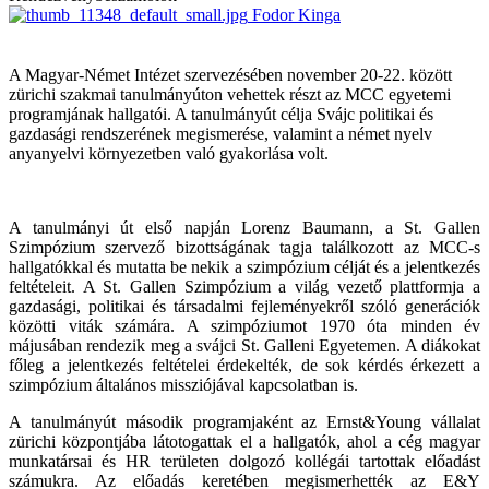
Fodor Kinga
A Magyar-Német Intézet szervezésében november 20-22. között
zürichi szakmai tanulmányúton vehettek részt az MCC egyetemi
programjának hallgatói. A tanulmányút célja Svájc politikai és
gazdasági rendszerének megismerése, valamint a német nyelv
anyanyelvi környezetben való gyakorlása volt.
A tanulmányi út első napján Lorenz Baumann, a St. Gallen
Szimpózium szervező bizottságának tagja találkozott az MCC-s
hallgatókkal és mutatta be nekik a szimpózium célját és a jelentkezés
feltételeit. A St. Gallen Szimpózium a világ vezető plattformja a
gazdasági, politikai és társadalmi fejleményekről szóló generációk
közötti viták számára. A szimpóziumot 1970 óta minden év
májusában rendezik meg a svájci St. Galleni Egyetemen. A diákokat
főleg a jelentkezés feltételei érdekelték, de sok kérdés érkezett a
szimpózium általános missziójával kapcsolatban is.
A tanulmányút második programjaként az Ernst&Young vállalat
zürichi központjába látotogattak el a hallgatók, ahol a cég magyar
munkatársai és HR területen dolgozó kollégái tartottak előadást
számukra. Az előadás keretében megismerhették az E&Y