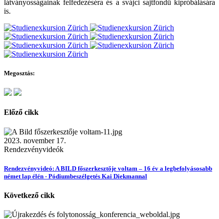
látványosságainak felfedezéséra és a svájci sajtfondü kipróbálására
is.
Megosztás:
Előző cikk
2023. november 17.
Rendezvényvideók
Rendezvényvideó: A BILD főszerkesztője voltam – 16 év a legbefolyásosabb
német lap élén - Pódiumbeszélgetés Kai Diekmannal
Következő cikk