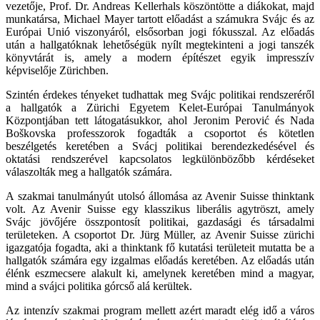
vezetője, Prof. Dr. Andreas Kellerhals köszöntötte a diákokat, majd
munkatársa, Michael Mayer tartott előadást a számukra Svájc és az
Európai Unió viszonyáról, elsősorban jogi fókusszal. Az előadás
után a hallgatóknak lehetőségük nyílt megtekinteni a jogi tanszék
könyvtárát is, amely a modern építészet egyik impresszív
képviselője Zürichben.
Szintén érdekes tényeket tudhattak meg Svájc politikai rendszeréről
a hallgatók a Zürichi Egyetem Kelet-Európai Tanulmányok
Központjában tett látogatásukkor, ahol Jeronim Perović és Nada
Boškovska professzorok fogadták a csoportot és kötetlen
beszélgetés keretében a Svácj politikai berendezkedésével és
oktatási rendszerével kapcsolatos legkülönbözőbb kérdéseket
válaszolták meg a hallgatók számára.
A szakmai tanulmányút utolsó állomása az Avenir Suisse thinktank
volt. Az Avenir Suisse egy klasszikus liberális agytröszt, amely
Svájc jövőjére összpontosít politikai, gazdasági és társadalmi
területeken. A csoportot Dr. Jürg Müller, az Avenir Suisse zürichi
igazgatója fogadta, aki a thinktank fő kutatási területeit mutatta be a
hallgatók számára egy izgalmas előadás keretében. Az előadás után
élénk eszmecsere alakult ki, amelynek keretében mind a magyar,
mind a svájci politika górcső alá kerültek.
Az intenzív szakmai program mellett azért maradt elég idő a város