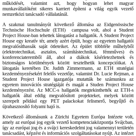
működését, valamint azt, hogy hogyan lehet magyar
munkavállalóként sikeres karriert építeni a világ egyik vezető
nemzetközi tanácsadó vállalatánál.
A szakmai tanulmányút következő állomása az Eidgenössische
Technische Hochschule (ETH) campusa volt, ahol a Student
Project House-ban tehettek látogatást a hallgatók. A Student Project
House egy kreatív tér, amely azért épült, hogy az egyetem hallgatói
megvalósíthassák saját ötleteiket. Az épület többféle műhelyből
(elektrotechnikai, asztalos, számítástechnikai, fémműves) és
konferenciateremből áll, ahol a diákok kísérletezhetnek és
biztonságos körülmények között tesztelhetik koncepcióikat. A
látogatás keretében Dr. Judith Zimmermann, az ETH stratégiai
kezdeményezésekért felelős vezetője, valamint Dr. Lucie Rejman, a
Student Project House igazgatója mutatták be számunkra az
egyetem innovációs stratégiáját és magát a Studen Project House
kezdeményezést. Az MCC-s hallgatók megtekinthették az ETH-s
hallgatók által eddig megvalósított projekteket, melyek között
szerepelt például egy PET palackokat felismerő, begyűjtő és
újrahasznosító folyami hajó is.
Következő állomásunk a Zürichi Egyetem Európa Intézete volt,
amely az európai jog egyik vezető kompetenciaközpontja Svájcban,
így az európai jog és a svájci kereskedelmi jog valamennyi területén
tanácsadást, képzést és információs szolgáltatásokat nyújt. Az intézet