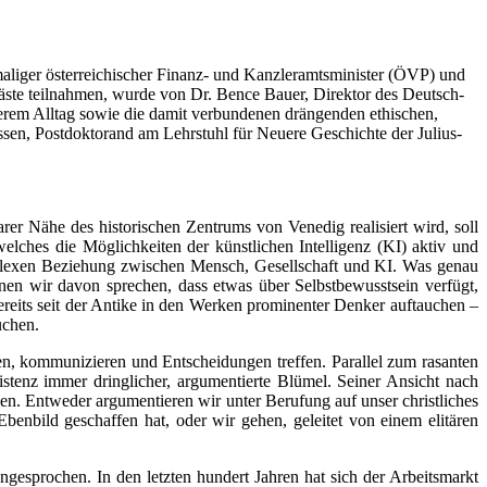
iger österreichischer Finanz- und Kanzleramtsminister (ÖVP) und
 Gäste teilnahmen, wurde von Dr. Bence Bauer, Direktor des Deutsch-
nserem Alltag sowie die damit verbundenen drängenden ethischen,
ssen, Postdoktorand am Lehrstuhl für Neuere Geschichte der Julius-
er Nähe des historischen Zentrums von Venedig realisiert wird, soll
ches die Möglichkeiten der künstlichen Intelligenz (KI) aktiv und
omplexen Beziehung zwischen Mensch, Gesellschaft und KI. Was genau
en wir davon sprechen, dass etwas über Selbstbewusstsein verfügt,
bereits seit der Antike in den Werken prominenter Denker auftauchen –
uchen.
iten, kommunizieren und Entscheidungen treffen. Parallel zum rasanten
stenz immer dringlicher, argumentierte Blümel. Seiner Ansicht nach
. Entweder argumentieren wir unter Berufung auf unser christliches
enbild geschaffen hat, oder wir gehen, geleitet von einem elitären
esprochen. In den letzten hundert Jahren hat sich der Arbeitsmarkt