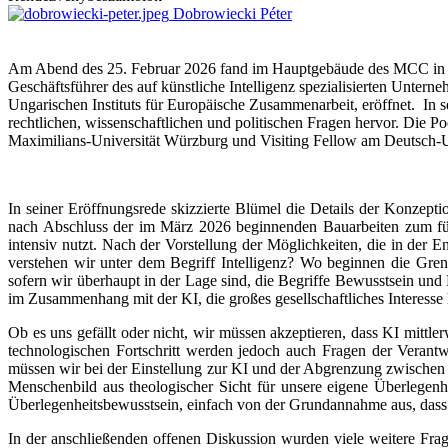
Dobrowiecki Péter
Am Abend des 25. Februar 2026 fand im Hauptgebäude des MCC in Bu
Geschäftsführer des auf künstliche Intelligenz spezialisierten Unter
Ungarischen Instituts für Europäische Zusammenarbeit, eröffnet. In s
rechtlichen, wissenschaftlichen und politischen Fragen hervor. Die 
Maximilians-Universität Würzburg und Visiting Fellow am Deutsch-Un
In seiner Eröffnungsrede skizzierte Blümel die Details der Konzept
nach Abschluss der im März 2026 beginnenden Bauarbeiten zum führ
intensiv nutzt. Nach der Vorstellung der Möglichkeiten, die in de
verstehen wir unter dem Begriff Intelligenz? Wo beginnen die Gre
sofern wir überhaupt in der Lage sind, die Begriffe Bewusstsein und 
im Zusammenhang mit der KI, die großes gesellschaftliches Interesse
Ob es uns gefällt oder nicht, wir müssen akzeptieren, dass KI mittle
technologischen Fortschritt werden jedoch auch Fragen der Verantw
müssen wir bei der Einstellung zur KI und der Abgrenzung zwischen
Menschenbild aus theologischer Sicht für unsere eigene Überlegenh
Überlegenheitsbewusstsein, einfach von der Grundannahme aus, das
In der anschließenden offenen Diskussion wurden viele weitere Fra