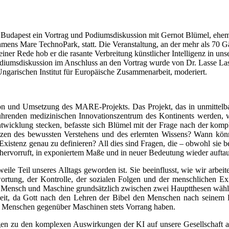
dapest ein Vortrag und Podiumsdiskussion mit Gernot Blümel, ehemal
nehmens Mare TechnoPark, statt. Die Veranstaltung, an der mehr als 70
einer Rede hob er die rasante Verbreitung künstlicher Intelligenz in u
Podiumsdiskussion im Anschluss an den Vortrag wurde von Dr. Lasse La
garischen Institut für Europäische Zusammenarbeit, moderiert.
ion und Umsetzung des MARE-Projekts. Das Projekt, das in unmittelbar
enden medizinischen Innovationszentrum des Kontinents werden, wel
r Entwicklung stecken, befasste sich Blümel mit der Frage nach der k
nzen des bewussten Verstehens und des erlernten Wissens? Wann könn
Existenz genau zu definieren? All dies sind Fragen, die – obwohl sie 
 hervorruft, in exponiertem Maße und in neuer Bedeutung wieder aufta
rweile Teil unseres Alltags geworden ist. Sie beeinflusst, wie wir arbe
ortung, der Kontrolle, der sozialen Folgen und der menschlichen Exi
 Mensch und Maschine grundsätzlich zwischen zwei Hauptthesen wählen
eit, da Gott nach den Lehren der Bibel den Menschen nach seinem Eb
s Menschen gegenüber Maschinen stets Vorrang haben.
gen zu den komplexen Auswirkungen der KI auf unsere Gesellschaft ang