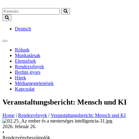
Deutsch
Rólunk
Munkatársak
Elemzések
Rendezvények
Berlini gyors
Hírek
Médiamegjelenések
Kapcsolat
Veranstaltungsbericht: Mensch und KI
Home
|
Rendezvények
|
Veranstaltungsbericht: Mensch und KI
2026. február 26.
•
Rendezvénybeszámolók