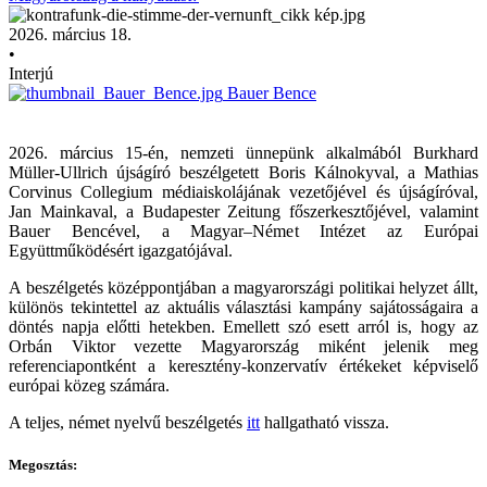
2026. március 18.
•
Interjú
Bauer Bence
2026. március 15-én, nemzeti ünnepünk alkalmából Burkhard
Müller-Ullrich újságíró beszélgetett Boris Kálnokyval, a Mathias
Corvinus Collegium médiaiskolájának vezetőjével és újságíróval,
Jan Mainkaval, a Budapester Zeitung főszerkesztőjével, valamint
Bauer Bencével, a Magyar–Német Intézet az Európai
Együttműködésért igazgatójával.
A beszélgetés középpontjában a magyarországi politikai helyzet állt,
különös tekintettel az aktuális választási kampány sajátosságaira a
döntés napja előtti hetekben. Emellett szó esett arról is, hogy az
Orbán Viktor vezette Magyarország miként jelenik meg
referenciapontként a keresztény-konzervatív értékeket képviselő
európai közeg számára.
A teljes, német nyelvű beszélgetés
itt
hallgatható vissza.
Megosztás: