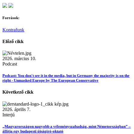
Források:
Kontrafunk
Előző cikk
2026. március 10.
Podcast
Podcast: You don't see it in the media, but in Germany the majority is on the
right - Unmasked Europe by The European Conservative
Következő cikk
2026. április 7.
Interjú
„Magyarországon nagyobb a véleményszabadság, mint Németországban” –
állítja egy budapesti újságíró-oktató