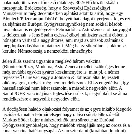
haladnak, itt az ezer főre eső ráták egy 30-50/fő között skálán
mozognak. Érdekesség, hogy a Szövetségi Egészségügyi
Minisztérium még decemberben ajánlást adott ki arról, hogy egy
Biontech/Pfizer ampullából öt helyett hat adagot nyerjenek ki, és ezt
az eljárást az Európai Gyógyszerügynökség nem sokkal később
hivatalosan is engedélyezte. Februártól az AstraZeneca oltóanyaggal
is dolgoznak, s Jens Spahn egészségügyi miniszter szerint ebben a
hónapban várható a nagy áttörés, ami majd az oltások számának
megduplázódásában mutatkozni. Még ha ez sikerülne is, akkor se
kerülne Németország a nemzetközi élmezőnybe.
Jelen állás szerint ugyanis a meglévő három vakcina
(Biontech/Pfizer, Moderna, AstraZeneca) mellett szükséges lenne
még további egy-két gyártó készítményére is, mint pl. a német
fejlesztésű CureVac vagy a Johnson & Johnson által fejlesztett
oltóanyagok, melyek még nem rendelkeznek EU-s engedéllyel, így
használatukkal nem lehet számolni a második negyedév elött. A
Sanofi/GFK vakcinájának fejlesztése csúszik, s egyébként se állna
rendelkezésre a negyedik negyedév előtt.
A döcögősen haladó oltakozási folyamat és az egyre inkább idegőrlő
lezárások miatt a február elsejei nagy oltási csúcstalálkozó előtt
Markus Söder bajor miniszterelnök arra sürgette az Európai
Gyógyszerügynökséget, hogy mielőbb vizsgálják meg az orosz és a
kínai vakcina hatékonyságát. Az amszterdami (korábban londoni)