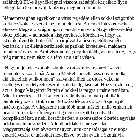
székhelyű EU-s ügynökségnél viszont széttárják karjaikat: Ilyen
jellegű kérelem hozzájuk bizony még nem futott be.
Németországban egyébként a vírus terjedése ellen sokkal szigorúbb
korlátozásokat vezettek be, mint idehaza. A német intézkedéseket
elnézve Magyarországon igazi paradicsom van. Nagy elkeseredést
okoz például – nemcsak a kisgyerekesek körében –, hogy az
iskolák, óvodák, bölcsődék már jóval karácsony előtt (ismét)
bezártak, s az élelmiszerüzletek és patikák kivételével majdnem
minden zárva van. Ami viszont még deprimálóbb, az az a tény, hogy
még mindig nem látszik a fény az alagút végén.
„Nagyon jó adatokat olvastunk az orosz oltóanyagról” – ezt a
mondatot viszont már Angela Merkel kancellárasszony mondta,
aki „herzlich willkommen” szavakkal illeti az orosz vakcina
esetleges engedélyeztetéséről szóló találgatásokat. Hozzáfűzte még
azt is, hogy Vlagyimir Putyin elnökkel is tárgyalt már e témában.
Mint ismeretes, a The Lancet folyóiratban a minap publikált
tanulmány szerint több mint 90 százalékos az orosz Szputnyik
hatékonysága. A világszerte már több mint másfél millió embernek
beadott orosz készítmény eddig nem okozott komolyabb
komplikációkat, s neki köszönhetően a szomszédos Szerbia egyfajta
példamutató ország lett. A fenti példákat elnézve talán
Magyarország sem tévedett nagyon, amikor hatóságai az európai
engedélyezési eljárásokat megelőzve jóváhagyták a Szputnyik