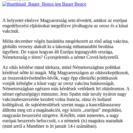
Bauer Bence
A helyzetet elnézve Magyarország sem tévedett, amikor az európai
engedélyezési eljárásokat megelőzve jóváhagyta az orosz és a kínai
vakcinát.
Mióta december végén hazánkba megérkezett az első adag vakcina,
globális verseny alakult ki a lakosság mihamarabbi beoltása
ügyében. De vajon hogyan áll Európa legnagyobb országa,
Németország e téren? Gyorsjelentés a német Covid-helyzetről.
Az oltás kérdése mind idehaza, mind Németországban politikai
kérdéssé nőtte ki magát. Míg Magyarországon az oltásszkeptikusok,
az összeesküvéselmélet-hívők, vagy épp ellenzéki politikusok
vonják kétségbe a kínai vagy az orosz vakcina hatásosságát,
Németországban egészen más kérdések vetődnek fel oltásfronton. A
német egészségügyi miniszter, Jens Spahn már tavaly nyáron nagy
vakcinabeszerzésbe kezdett volna francia, olasz és holland
kollégáival, de sajtóértesülések szerint maga a kancellárasszony
állította meg ezt a magánakciót, egy közös „európai” megoldást,
magyarán beszerzést sürgetve. Később, mint ismeretes, a nagy
európai beszerzés befuccsolt, s a németek (is) magukra maradtak
(mint arról a Mandiner is írt január 14-i számában).