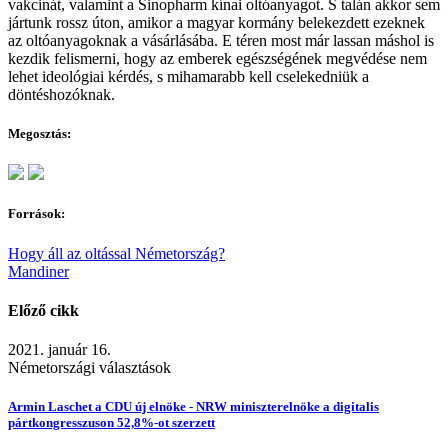
vakcinát, valamint a Sinopharm kínai oltóanyagot. S talán akkor sem
jártunk rossz úton, amikor a magyar kormány belekezdett ezeknek
az oltóanyagoknak a vásárlásába. E téren most már lassan máshol is
kezdik felismerni, hogy az emberek egészségének megvédése nem
lehet ideológiai kérdés, s mihamarabb kell cselekedniük a
döntéshozóknak.
Megosztás:
Források:
Hogy áll az oltással Németország?
Mandiner
Előző cikk
2021. január 16.
Németországi választások
Armin Laschet a CDU új elnöke - NRW miniszterelnöke a digitalis
pártkongresszuson 52,8%-ot szerzett