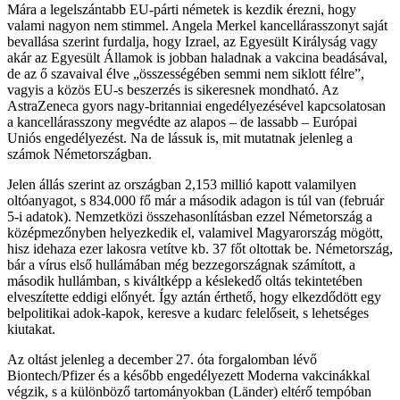
Mára a legelszántabb EU-párti németek is kezdik érezni, hogy
valami nagyon nem stimmel. Angela Merkel kancellárasszonyt saját
bevallása szerint furdalja, hogy Izrael, az Egyesült Királyság vagy
akár az Egyesült Államok is jobban haladnak a vakcina beadásával,
de az ő szavaival élve „összességében semmi nem siklott félre”,
vagyis a közös EU-s beszerzés is sikeresnek mondható. Az
AstraZeneca gyors nagy-britanniai engedélyezésével kapcsolatosan
a kancellárasszony megvédte az alapos – de lassabb – Európai
Uniós engedélyezést. Na de lássuk is, mit mutatnak jelenleg a
számok Németországban.
Jelen állás szerint az országban 2,153 millió kapott valamilyen
oltóanyagot, s 834.000 fő már a második adagon is túl van (február
5-i adatok). Nemzetközi összehasonlításban ezzel Németország a
középmezőnyben helyezkedik el, valamivel Magyarország mögött,
hisz idehaza ezer lakosra vetítve kb. 37 főt oltottak be. Németország,
bár a vírus első hullámában még bezzegországnak számított, a
második hullámban, s kiváltképp a késlekedő oltás tekintetében
elveszítette eddigi előnyét. Így aztán érthető, hogy elkezdődött egy
belpolitikai adok-kapok, keresve a kudarc felelőseit, s lehetséges
kiutakat.
Az oltást jelenleg a december 27. óta forgalomban lévő
Biontech/Pfizer és a később engedélyezett Moderna vakcinákkal
végzik, s a különböző tartományokban (Länder) eltérő tempóban