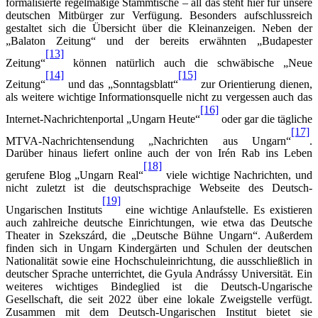
formalisierte regelmäßige Stammtische – all das steht hier für unsere
deutschen Mitbürger zur Verfügung. Besonders aufschlussreich
gestaltet sich die Übersicht über die Kleinanzeigen. Neben der
„Balaton Zeitung“ und der bereits erwähnten „Budapester
[13]
Zeitung“
können natürlich auch die schwäbische „Neue
[14]
[15]
Zeitung“
und das „Sonntagsblatt“
zur Orientierung dienen,
als weitere wichtige Informationsquelle nicht zu vergessen auch das
[16]
Internet-Nachrichtenportal „Ungarn Heute“
oder gar die tägliche
[17]
MTVA-Nachrichtensendung „Nachrichten aus Ungarn“
.
Darüber hinaus liefert online auch der von Irén Rab ins Leben
[18]
gerufene Blog „Ungarn Real“
viele wichtige Nachrichten, und
nicht zuletzt ist die deutschsprachige Webseite des Deutsch-
[19]
Ungarischen Instituts
eine wichtige Anlaufstelle. Es existieren
auch zahlreiche deutsche Einrichtungen, wie etwa das Deutsche
Theater in Szekszárd, die „Deutsche Bühne Ungarn“. Außerdem
finden sich in Ungarn Kindergärten und Schulen der deutschen
Nationalität sowie eine Hochschuleinrichtung, die ausschließlich in
deutscher Sprache unterrichtet, die Gyula Andrássy Universität. Ein
weiteres wichtiges Bindeglied ist die Deutsch-Ungarische
Gesellschaft, die seit 2022 über eine lokale Zweigstelle verfügt.
Zusammen mit dem Deutsch-Ungarischen Institut bietet sie