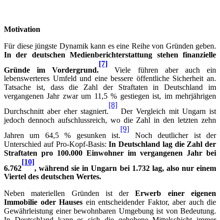
Motivation
Für diese jüngste Dynamik kann es eine Reihe von Gründen geben.
In der deutschen Medienberichterstattung stehen finanzielle
[7]
Gründe im Vordergrund.
Viele führen aber auch ein
lebenswerteres Umfeld und eine bessere öffentliche Sicherheit an.
Tatsache ist, dass die Zahl der Straftaten in Deutschland im
vergangenen Jahr zwar um 11,5 % gestiegen ist, im mehrjährigen
[8]
Durchschnitt aber eher stagniert.
Der Vergleich mit Ungarn ist
jedoch dennoch aufschlussreich, wo die Zahl in den letzten zehn
[9]
Jahren um 64,5 % gesunken ist.
Noch deutlicher ist der
Unterschied auf Pro-Kopf-Basis:
In Deutschland lag die Zahl der
Straftaten pro 100.000 Einwohner im vergangenen Jahr bei
[10]
6.762
, während sie in Ungarn bei 1.732 lag, also nur einem
Viertel des deutschen Wertes.
Neben materiellen Gründen ist der
Erwerb einer eigenen
Immobilie oder Hauses
ein entscheidender Faktor, aber auch die
Gewährleistung einer bewohnbaren Umgebung ist von Bedeutung.
In Deutschland kann es sich die gehobene Mittelschicht immer