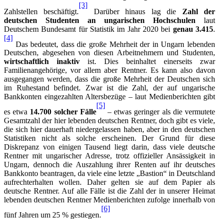
[3]
Zahlstellen beschäftigt.
Darüber hinaus lag die
Zahl der
deutschen Studenten an ungarischen Hochschulen
laut
Deutschem Bundesamt für Statistik im Jahr 2020 bei
genau 3.415
.
[4]
Das bedeutet, dass die große Mehrheit der in Ungarn lebenden
Deutschen, abgesehen von diesen Arbeitnehmern und Studenten,
wirtschaftlich inaktiv
ist. Dies beinhaltet einerseits zwar
Familienangehörige, vor allem aber Rentner. Es kann also davon
ausgegangen werden, dass die große Mehrheit der Deutschen sich
im Ruhestand befindet. Zwar ist die Zahl, der auf ungarische
Bankkonten eingezahlten Altersbezüge – laut Medienberichten gibt
[5]
es etwa
14.700 solcher Fälle
– etwas geringer als die vermutete
Gesamtzahl der hier lebenden deutschen Rentner, doch gibt es viele,
die sich hier dauerhaft niedergelassen haben, aber in den deutschen
Statistiken nicht als solche erscheinen. Der Grund für diese
Diskrepanz von einigen Tausend liegt darin, dass viele deutsche
Rentner mit ungarischer Adresse, trotz offizieller Ansässigkeit in
Ungarn, dennoch die Auszahlung ihrer Renten auf ihr deutsches
Bankkonto beantragen, da viele eine letzte „Bastion“ in Deutschland
aufrechterhalten wollen. Daher gelten sie auf dem Papier als
deutsche Rentner. Auf alle Fälle ist die Zahl der in unserer Heimat
lebenden deutschen Rentner Medienberichten zufolge innerhalb von
[6]
fünf Jahren um 25 % gestiegen.