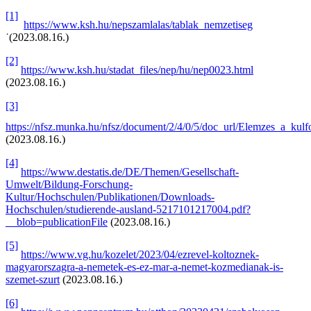
[1]
https://www.ksh.hu/nepszamlalas/tablak_nemzetiseg
˙(2023.08.16.)
[2]
https://www.ksh.hu/stadat_files/nep/hu/nep0023.html
(2023.08.16.)
[3]
https://nfsz.munka.hu/nfsz/document/2/4/0/5/doc_url/Elemzes_a_ku
(2023.08.16.)
[4]
https://www.destatis.de/DE/Themen/Gesellschaft-
Umwelt/Bildung-Forschung-
Kultur/Hochschulen/Publikationen/Downloads-
Hochschulen/studierende-ausland-5217101217004.pdf?
__blob=publicationFile
(2023.08.16.)
[5]
https://www.vg.hu/kozelet/2023/04/ezrevel-koltoznek-
magyarorszagra-a-nemetek-es-ez-mar-a-nemet-kozmedianak-is-
szemet-szurt
(2023.08.16.)
[6]