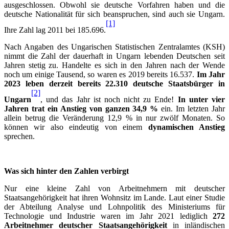
ausgeschlossen. Obwohl sie deutsche Vorfahren haben und die
deutsche Nationalität für sich beanspruchen, sind auch sie Ungarn.
[1]
Ihre Zahl lag 2011 bei 185.696.
Nach Angaben des Ungarischen Statistischen Zentralamtes (KSH)
nimmt die Zahl der dauerhaft in Ungarn lebenden Deutschen seit
Jahren stetig zu. Handelte es sich in den Jahren nach der Wende
noch um einige Tausend, so waren es 2019 bereits 16.537.
Im Jahr
2023 leben derzeit bereits 22.310 deutsche Staatsbürger in
[2]
Ungarn
, und das Jahr ist noch nicht zu Ende!
In unter vier
Jahren trat ein Anstieg von ganzen 34,9 %
ein. Im letzten Jahr
allein betrug die Veränderung 12,9 % in nur zwölf Monaten. So
können wir also eindeutig von einem
dynamischen Anstieg
sprechen.
Was sich hinter den Zahlen verbirgt
Nur eine kleine Zahl von Arbeitnehmern mit deutscher
Staatsangehörigkeit hat ihren Wohnsitz im Lande. Laut einer Studie
der Abteilung Analyse und Lohnpolitik des Ministeriums für
Technologie und Industrie waren im Jahr 2021 lediglich
272
Arbeitnehmer deutscher Staatsangehörigkeit
in inländischen