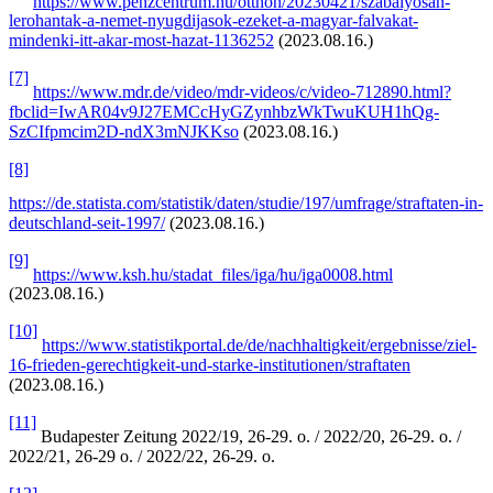
https://www.penzcentrum.hu/otthon/20230421/szabalyosan-
lerohantak-a-nemet-nyugdijasok-ezeket-a-magyar-falvakat-
mindenki-itt-akar-most-hazat-1136252
(2023.08.16.)
[7]
https://www.mdr.de/video/mdr-videos/c/video-712890.html?
fbclid=IwAR04v9J27EMCcHyGZynhbzWkTwuKUH1hQg-
SzCIfpmcim2D-ndX3mNJKKso
(2023.08.16.)
[8]
https://de.statista.com/statistik/daten/studie/197/umfrage/straftaten-in-
deutschland-seit-1997/
(2023.08.16.)
[9]
https://www.ksh.hu/stadat_files/iga/hu/iga0008.html
(2023.08.16.)
[10]
https://www.statistikportal.de/de/nachhaltigkeit/ergebnisse/ziel-
16-frieden-gerechtigkeit-und-starke-institutionen/straftaten
(2023.08.16.)
[11]
Budapester Zeitung 2022/19, 26-29. o. / 2022/20, 26-29. o. /
2022/21, 26-29 o. / 2022/22, 26-29. o.