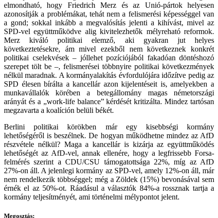
elmondható, hogy Friedrich Merz és az Unió-pártok helyesen
azonosítják a problémákat, tehát nem a felismerési képességgel van
a gond; sokkal inkább a megvalósítás jelenti a kihívást, mivel az
SPD-vel együttműködve alig kivitelezhetők mélyreható reformok.
Merz kiváló politikai elemző, aki gyakran jut helyes
következtetésekre, ám mivel ezekből nem következnek konkrét
politikai cselekvések – jóllehet pozíciójából fakadóan döntéshozó
szerepet tölt be –, felismerései többnyire politikai következmények
nélkül maradnak. A kormányalakítás évfordulójára időzítve pedig az
SPD élesen bírálta a kancellár azon kijelentéseit is, amelyekben a
munkavállalók körében a betegállomány magas németországi
arányát és a „work-life balance” kérdését kritizálta. Mindez tartósan
megzavarta a koalíción belüli békét.
Berlini politikai körökben már egy kisebbségi kormány
lehetőségéről is beszélnek. De hogyan működhetne mindez az AfD
részvétele nélkül? Maga a kancellár is kizárja az együttműködés
lehetőségét az AfD-vel, annak ellenére, hogy a legfrissebb Forsa-
felmérés szerint a CDU/CSU támogatottsága 22%, míg az AfD
27%-on áll. A jelenlegi kormány az SPD-vel, amely 12%-on áll, már
nem rendelkezik többséggel; még a Zöldek (15%) bevonásával sem
érnék el az 50%-ot. Ráadásul a választók 84%-a rossznak tartja a
kormány teljesítményét, ami történelmi mélypontot jelent.
Megosztás: