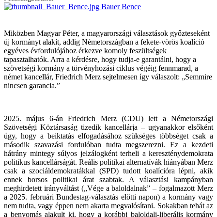
Bauer Bence
Miközben Magyar Péter, a magyarországi választások győzteseként
új kormányt alakít, addig Németországban a fekete-vörös koalíció
egyéves évfordulójához érkezve komoly feszültségek
tapasztalhatók. Arra a kérdésre, hogy tudja-e garantálni, hogy a
szövetségi kormány a törvényhozási ciklus végéig fennmarad, a
német kancellár, Friedrich Merz sejtelmesen így válaszolt: „Semmire
nincsen garancia.”
2025. május 6-án Friedrich Merz (CDU) lett a Németországi
Szövetségi Köztársaság tizedik kancellárja – ugyanakkor elsőként
úgy, hogy a beiktatás elfogadásához szükséges többséget csak a
második szavazási fordulóban tudta megszerezni. Ez a kezdeti
hátrány mintegy súlyos jelzálogként terheli a kereszténydemokrata
politikus kancellárságát. Reális politikai alternatívák hiányában Merz
csak a szociáldemokratákkal (SPD) tudott koalícióra lépni, akik
ennek borsos politikai árat szabtak. A választási kampányban
meghirdetett irányváltást („Vége a baloldalnak” – fogalmazott Merz
a 2025. februári Bundestag-választás előtti napon) a kormány vagy
nem tudta, vagy éppen nem akarta megvalósítani. Sokakban tehát az
a benyomás alakult ki, hogy a korábbi baloldali-liberális kormány