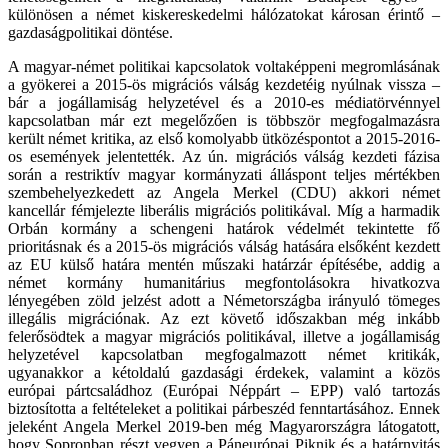
különösen a német kiskereskedelmi hálózatokat károsan érintő –
gazdaságpolitikai döntése.
A magyar-német politikai kapcsolatok voltaképpeni megromlásának
a gyökerei a 2015-ös migrációs válság kezdetéig nyúlnak vissza –
bár a jogállamiság helyzetével és a 2010-es médiatörvénnyel
kapcsolatban már ezt megelőzően is többször megfogalmazásra
került német kritika, az első komolyabb ütközéspontot a 2015-2016-
os események jelentették. Az ún. migrációs válság kezdeti fázisa
során a restriktív magyar kormányzati álláspont teljes mértékben
szembehelyezkedett az Angela Merkel (CDU) akkori német
kancellár fémjelezte liberális migrációs politikával. Míg a harmadik
Orbán kormány a schengeni határok védelmét tekintette fő
prioritásnak és a 2015-ös migrációs válság hatására elsőként kezdett
az EU külső határa mentén műszaki határzár építésébe, addig a
német kormány humanitárius megfontolásokra hivatkozva
lényegében zöld jelzést adott a Németországba irányuló tömeges
illegális migrációnak. Az ezt követő időszakban még inkább
felerősödtek a magyar migrációs politikával, illetve a jogállamiság
helyzetével kapcsolatban megfogalmazott német kritikák,
ugyanakkor a kétoldalú gazdasági érdekek, valamint a közös
európai pártcsaládhoz (Európai Néppárt – EPP) való tartozás
biztosította a feltételeket a politikai párbeszéd fenntartásához. Ennek
jeleként Angela Merkel 2019-ben még Magyarországra látogatott,
hogy Sopronban részt vegyen a Páneurópai Piknik és a határnyitás