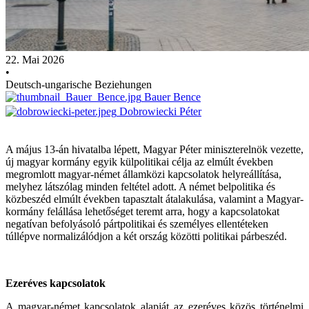
22. Mai 2026
•
Deutsch-ungarische Beziehungen
Bauer Bence
Dobrowiecki Péter
A május 13-án hivatalba lépett, Magyar Péter miniszterelnök vezette,
új magyar kormány egyik külpolitikai célja az elmúlt években
megromlott magyar-német államközi kapcsolatok helyreállítása,
melyhez látszólag minden feltétel adott. A német belpolitika és
közbeszéd elmúlt években tapasztalt átalakulása, valamint a Magyar-
kormány felállása lehetőséget teremt arra, hogy a kapcsolatokat
negatívan befolyásoló pártpolitikai és személyes ellentéteken
túllépve normalizálódjon a két ország közötti politikai párbeszéd.
Ezeréves kapcsolatok
A magyar-német kapcsolatok alapját az ezeréves közös történelmi