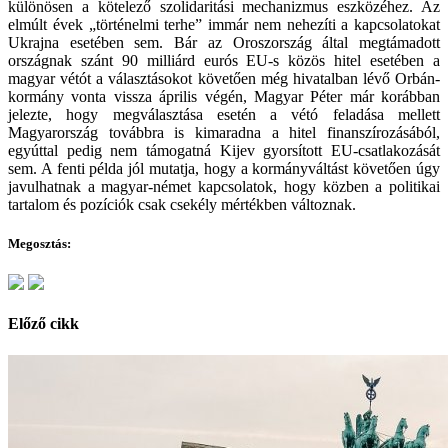
különösen a kötelező szolidaritási mechanizmus eszközéhez. Az
elmúlt évek „történelmi terhe” immár nem nehezíti a kapcsolatokat
Ukrajna esetében sem. Bár az Oroszország által megtámadott
országnak szánt 90 milliárd eurós EU-s közös hitel esetében a
magyar vétót a választásokot követően még hivatalban lévő Orbán-
kormány vonta vissza április végén, Magyar Péter már korábban
jelezte, hogy megválasztása esetén a vétó feladása mellett
Magyarország továbbra is kimaradna a hitel finanszírozásából,
egyúttal pedig nem támogatná Kijev gyorsított EU-csatlakozását
sem. A fenti példa jól mutatja, hogy a kormányváltást követően úgy
javulhatnak a magyar-német kapcsolatok, hogy közben a politikai
tartalom és pozíciók csak csekély mértékben változnak.
Megosztás:
Előző cikk