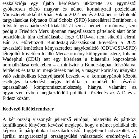
eszkalációja egy újabb kérdésben ütköztette az egymástól
gyökeresen eltérő magyar és német kormányzati pozíciókat.
Miniszterelnökként Orbán Viktor 2022-ben és 2024-ben is kétoldalú
tárgyalásokat folytatott Olaf Scholz (SPD) kancellárral Berlinben, a
folytatólagos párbeszéd kialakítását sem a német kormánnyal, sem
pedig a Friedrich Merz újonnan megválasztott pártelnök alatt önön
pozícióinak újra definiálásába fogó CDU-val nem sikerült elérni.
Bár az előrehozott Bundestag-választásokat követően a 2025
tavaszától ismételten kényszeredett nagykoalíció (CDU/CSU-SPD)
létrejöttét követően felálló Merz-kormány külügyminisztere, Johann
Wadephul (CDU) tett egy kísérletet a bilaterális kapcsolatok
normalizálása érdekében – a miniszter a Bundestagban felszólalva,
feltételek és tartalmi megkötések mellet, a magyar kormány irányába
való szimbolikus kéznyújtásról beszélt –, a kormánypártok közötti
esetleges közeledést mégis felülírta a mindkét fél részéről
tapasztalható kompromisszumkészség hiánya, valamint az
ugyanezen évben megkezdődött politikai közeledés az AfD és a
Fidesz között.
Kedvező feltételrendszer
A két ország viszonyát jellemző európai, bilaterális és pártközi
konfliktusok fényében kevéssé meglepő, hogy a német politikai elit
képviselői pártpolitikai hozzátartozástól függetlenül üdvözölték az
áprilisi magyarországi országgyűlési választások eredményét. A