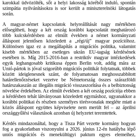
karokkal üdvözölték, sőt a helyi lakosság köréből induló, spontán
szimpátia nyilvánításokra is sor került a miniszterelnöki látogatás
során.
A magyar-német kapcsolatok helyreállítását nagy mértékben
elősegítheti, hogy a két ország korábbi kapcsolatát meghatározó
több kulcskérdésben az elmúlt években a német kormányzati
álláspont jelentősen közeledett a „régi/új” magyar pozícióhoz.
Különösen igaz ez a megállapítás a migrációs politika, valamint
kisebb mértékben az esetleges ukrán EU-tagság kérdésének
esetében is. Míg 2015-2016-ban a restriktív magyar intézkedések
egyik leghangosabb kritikusa éppen Berlin volt, addig mára az
Unió-pártok is jóval szigorúbb migrációs politikát folytatnak, többek
között ideiglenesnek szánt, de folyamatosan meghosszabbított
határellenőrzéseket vezetve be Németország összes szárazföldi
határszakaszán az illegális migráció visszaszorítása és a belbiztonság
növelése érdekében. Az elmúlt években a két ország pozíciója ebben
a kérdésben tehát látványosan közeledett egymáshoz, ugyanakkor a
korábbi politikai és részben személyes törésvonalak megléte miatt a
közös álláspont együttes képviselete nem merült fel – az áprilisi
országgyűlési választások azonban új helyzetet teremtettek.
Kérdés mindazonáltal, hogy a Tisza Párt vezette kormány hogyan
fog a gyakorlatban viszonyulni a 2026. június 12-én hatályba lépő
uniós migrációs és menekültügyi paktum egyes elemeihez,