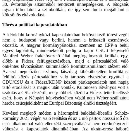
30. évfordulója alkalmából rendezett ünnepségeken. A látogatás
ugyan túlmutatott a szimbolikán, de így sem tudta megállítani a
kölcsönös eltávolodást.
Törés a politikai kapcsolatokban
A kétoldalú kormányközi kapcsolatokban bekövetkező törést végül
nem a budapesti vagy berlini, hanem a brüsszeli események
okozták. A magyar kormánypártokkal szemben az EPP-n belül
egyes tagpártok, mindenekelőtt pedig a bajor CSU-t képviselő
Manfred Weber frakcióvezető által megfogalmazott kritikák egy,
előbb a Fidesz felfüggesztésében, majd a pártcsaládból való
önkéntes távozásában kulminálódó konfliktushullámot idézett elő.
Az ezt megelőzően számos, látszólag kibékíthetetlen konfliktust
felülíró közös pártcsaládhoz való tartozás elvesztése egyúttal a
CDU/CSU és a Fidesz/KDNP közötti pártkapcsolatok mai napig
tartó erodálását is maguk után vonták. Különösen látványos volt a
szakítás a CSU részéről, mely többek között a Fideszt tette felelőssé
azért, hogy a Néppárt képviseletében végül nem Weber szállhatott
harcba csúcsjelöltként az Európai Bizottság elnöki tisztségéért.
Kevéssé meglepő módon a hárompárti baloldali-liberális Scholz-
kormány 2021 végén való felállása és az Unió-pártok hosszú idő óta
első alkalommal való ellenzéki szerepvállalása nem eredményezett
változást a kapcsolatok dinamikájában. Az ukrán-orosz háború