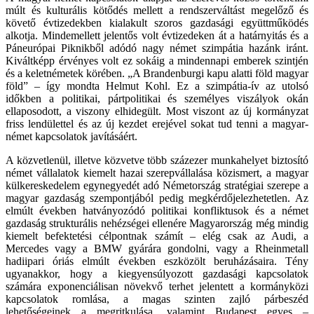
múlt és kulturális kötődés mellett a rendszerváltást megelőző és
követő évtizedekben kialakult szoros gazdasági együttműködés
alkotja. Mindemellett jelentős volt évtizedeken át a határnyitás és a
Páneurópai Piknikből adódó nagy német szimpátia hazánk iránt.
Kiváltképp érvényes volt ez sokáig a mindennapi emberek szintjén
és a keletnémetek körében. „A Brandenburgi kapu alatti föld magyar
föld” – így mondta Helmut Kohl. Ez a szimpátia-ív az utolsó
időkben a politikai, pártpolitikai és személyes viszályok okán
ellaposodott, a viszony elhidegült. Most viszont az új kormányzat
friss lendülettel és az új kezdet erejével sokat tud tenni a magyar-
német kapcsolatok javításáért.
A közvetlenül, illetve közvetve több százezer munkahelyet biztosító
német vállalatok kiemelt hazai szerepvállalása közismert, a magyar
külkereskedelem egynegyedét adó Németország stratégiai szerepe a
magyar gazdaság szempontjából pedig megkérdőjelezhetetlen. Az
elmúlt években hatványozódó politikai konfliktusok és a német
gazdaság strukturális nehézségei ellenére Magyarország még mindig
kiemelt befektetési célpontnak számít – elég csak az Audi, a
Mercedes vagy a BMW gyárára gondolni, vagy a Rheinmetall
hadiipari óriás elmúlt években eszközölt beruházásaira. Tény
ugyanakkor, hogy a kiegyensúlyozott gazdasági kapcsolatok
számára exponenciálisan növekvő terhet jelentett a kormányközi
kapcsolatok romlása, a magas szinten zajló párbeszéd
lehetőségeinek a megritkulása, valamint Budapest egyes –