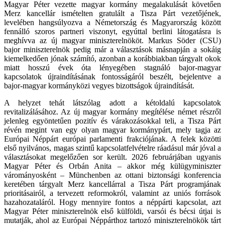
Magyar Péter vezette magyar kormány megalakulását követően
Merz kancellár ismételten gratulált a Tisza Párt vezetőjének,
levelében hangsúlyozva a Németország és Magyarország között
fennálló szoros partneri viszonyt, egyúttal berlini látogatásra is
meghívva az új magyar miniszterelnököt. Markus Söder (CSU)
bajor miniszterelnök pedig már a választások másnapján a sokáig
kiemelkedően jónak számító, azonban a korábbiakban tárgyalt okok
miatt hosszú évek óta lényegében stagnáló bajor-magyar
kapcsolatok újraindításának fontosságáról beszélt, bejelentve a
bajor-magyar kormányközi vegyes bizottságok újraindítását.
A helyzet tehát látszólag adott a kétoldalú kapcsolatok
revitalizálásához. Az új magyar kormány megítélése német részről
jelenleg egyöntetűen pozitív és várakozásokkal teli, a Tisza Párt
révén megint van egy olyan magyar kormánypárt, mely tagja az
Európai Néppárt európai parlamenti frakciójának. A felek közötti
első nyilvános, magas szintű kapcsolatfelvételre ráadásul már jóval a
választásokat megelőzően sor került. 2026 februárjában ugyanis
Magyar Péter és Orbán Anita – akkor még külügyminiszter
várományosként – Münchenben az ottani biztonsági konferencia
keretében tárgyalt Merz kancellárral a Tisza Párt programjának
prioritásairól, a tervezett reformokról, valamint az uniós források
hazahozataláról. Hogy mennyire fontos a néppárti kapcsolat, azt
Magyar Péter miniszterelnök első külföldi, varsói és bécsi útjai is
mutatják, ahol az Európai Néppárthoz tartozó miniszterelnökök tárt