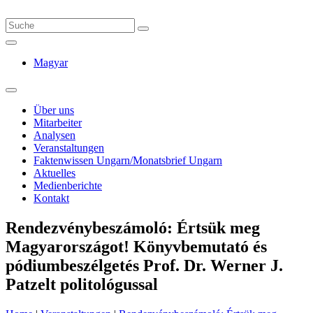
Magyar
Über uns
Mitarbeiter
Analysen
Veranstaltungen
Faktenwissen Ungarn/Monatsbrief Ungarn
Aktuelles
Medienberichte
Kontakt
Rendezvénybeszámoló: Értsük meg
Magyarországot! Könyvbemutató és
pódiumbeszélgetés Prof. Dr. Werner J.
Patzelt politológussal