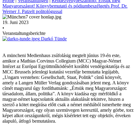
Home
|
Veranstaltungen
|
Rendezvénybeszámoló: Értsük meg
Magyarországot! Könyvbemutató és pódiumbeszélgetés Prof. Dr.
Werner J. Patzelt politológussal
19. Juni 2023
•
Veranstaltungsberichte
Darkó Tünde
A müncheni Medienhaus zsúfolásig megtelt június 19-én este,
amikor a Mathias Corvinus Collegium (MCC) Magyar-Német
Intézet az Európai Együttműködésért korábbi vendégoktatója és az
MCC Brussels jelenlegi kutatási vezetője bemutatta legújabb,
„Ungarn verstehen: Gesellschaft, Staat, Politik” című könyvét,
amely a Langen Müller Verlag gondozásában jelent meg. A könyv
címét magyarul úgy fordíthatnánk: „Értsük meg Magyarországot:
társadalom, állam, politika”. A könyv kiadása egy mérföldkő a
magyar-német kapcsolatok aktuális alakulását tekintve, hiszen a
szerző a kötet megírása előtt csak a német médiából ismerhette meg
Magyarországot, egy olyan szemüvegen keresztül, amely görbe, torz
képet alkot országunkról, mégis kísérletet tett egy objektív, érveken
alapuló, átfogó bemutatásra.