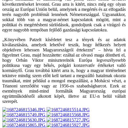
következtetéseket levonni. Grau arra is kitért, nincs még egy olyan
ország az Európai Unión belül, amelynek a megértés és az elfogadás
terén nagyobb problémái lennének Németországgal. Ugyanakkor,
sokkal több van a magyar-német kapcsolatok mögött, mint a
politikai és megértésbeni súrlódások, gondoljunk csak a virágzó és
egyre nagyobb tempóban fejlődő gazdasági kapcsolatokra.
„Könyvében Patzelt kísérletet tesz a tények és az adatok
kiválasztására, amelyek lehetővé teszik, hogy ítélkezés helyett
objektíven lehessen Magyarországról értekezni” – hívta fel a
figyelmet Grau, majd hozzátette: ezáltal az olvasó maga döntheti el,
hogy Orbán Viktor miniszterelnök Európa legveszélyesebb
politikusa vagy egy békés, polgári konzervatív értékeket valló
kormányfő. Grau továbbá kitért arra is, hogy a magyar történelmet
tekintve mindig szem előtt kell tartani a megszálló hatalmak okozta
traumákat, mint például a mongol megszállást, a Mohácsi vészt, a
Trianoni szerződést vagy az 1956-os szabadságharcot. Ezek az
események mind-mind formálták Magyarország európai
együttműködésről alkotott képét, illetve az EU-n belül vállalt
szerepét.