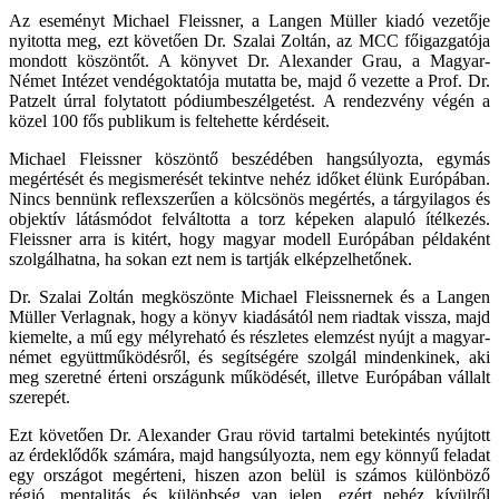
Az eseményt Michael Fleissner, a Langen Müller kiadó vezetője
nyitotta meg, ezt követően Dr. Szalai Zoltán, az MCC főigazgatója
mondott köszöntőt. A könyvet Dr. Alexander Grau, a Magyar-
Német Intézet vendégoktatója mutatta be, majd ő vezette a Prof. Dr.
Patzelt úrral folytatott pódiumbeszélgetést. A rendezvény végén a
közel 100 fős publikum is feltehette kérdéseit.
Michael Fleissner köszöntő beszédében hangsúlyozta, egymás
megértését és megismerését tekintve nehéz időket élünk Európában.
Nincs bennünk reflexszerűen a kölcsönös megértés, a tárgyilagos és
objektív látásmódot felváltotta a torz képeken alapuló ítélkezés.
Fleissner arra is kitért, hogy magyar modell Európában példaként
szolgálhatna, ha sokan ezt nem is tartják elképzelhetőnek.
Dr. Szalai Zoltán megköszönte Michael Fleissnernek és a Langen
Müller Verlagnak, hogy a könyv kiadásától nem riadtak vissza, majd
kiemelte, a mű egy mélyreható és részletes elemzést nyújt a magyar-
német együttműködésről, és segítségére szolgál mindenkinek, aki
meg szeretné érteni országunk működését, illetve Európában vállalt
szerepét.
Ezt követően Dr. Alexander Grau rövid tartalmi betekintés nyújtott
az érdeklődők számára, majd hangsúlyozta, nem egy könnyű feladat
egy országot megérteni, hiszen azon belül is számos különböző
régió, mentalitás és különbség van jelen, ezért nehéz kívülről