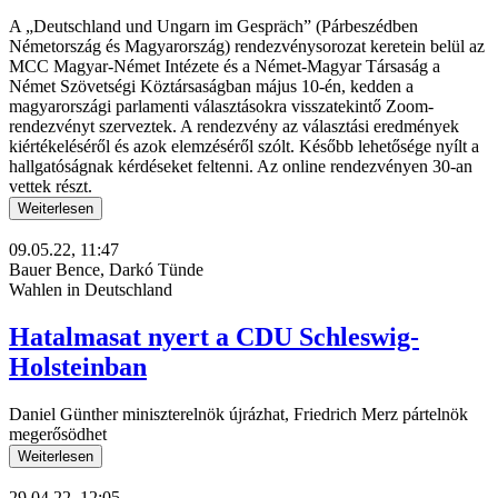
A „Deutschland und Ungarn im Gespräch” (Párbeszédben
Németország és Magyarország) rendezvénysorozat keretein belül az
MCC Magyar-Német Intézete és a Német-Magyar Társaság a
Német Szövetségi Köztársaságban május 10-én, kedden a
magyarországi parlamenti választásokra visszatekintő Zoom-
rendezvényt szerveztek. A rendezvény az választási eredmények
kiértékeléséről és azok elemzéséről szólt. Később lehetősége nyílt a
hallgatóságnak kérdéseket feltenni. Az online rendezvényen 30-an
vettek részt.
Weiterlesen
09.05.22, 11:47
Bauer Bence, Darkó Tünde
Wahlen in Deutschland
Hatalmasat nyert a CDU Schleswig-
Holsteinban
Daniel Günther miniszterelnök újrázhat, Friedrich Merz pártelnök
megerősödhet
Weiterlesen
29.04.22, 12:05