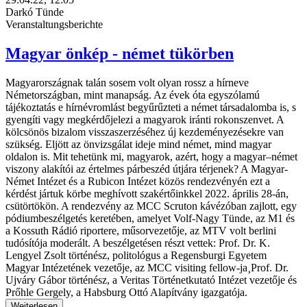
Darkó Tünde
Veranstaltungsberichte
Magyar önkép - német tükörben
Magyarországnak talán sosem volt olyan rossz a hírneve
Németországban, mint manapság. Az évek óta egyszólamú
tájékoztatás e hírnévromlást begyűrűzteti a német társadalomba is, s
gyengíti vagy megkérdőjelezi a magyarok iránti rokonszenvet. A
kölcsönös bizalom visszaszerzéséhez új kezdeményezésekre van
szükség. Eljött az önvizsgálat ideje mind német, mind magyar
oldalon is. Mit tehetünk mi, magyarok, azért, hogy a magyar–német
viszony alakítói az értelmes párbeszéd útjára térjenek? A Magyar-
Német Intézet és a Rubicon Intézet közös rendezvényén ezt a
kérdést jártuk körbe meghívott szakértőinkkel 2022. április 28-án,
csütörtökön. A rendezvény az MCC Scruton kávézóban zajlott, egy
pódiumbeszélgetés keretében, amelyet Volf-Nagy Tünde, az M1 és
a Kossuth Rádió riportere, műsorvezetője, az MTV volt berlini
tudósítója moderált. A beszélgetésen részt vettek: Prof. Dr. K.
Lengyel Zsolt történész, politológus a Regensburgi Egyetem
Magyar Intézetének vezetője, az MCC visiting fellow-ja¸Prof. Dr.
Ujváry Gábor történész, a Veritas Történetkutató Intézet vezetője és
Prőhle Gergely, a Habsburg Ottó Alapítvány igazgatója.
Weiterlesen