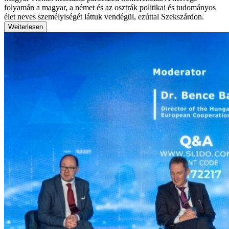
folyamán a magyar, a német és az osztrák politikai és tudományos
élet neves személyiségét láttuk vendégül, ezúttal Szekszárdon.
Weiterlesen