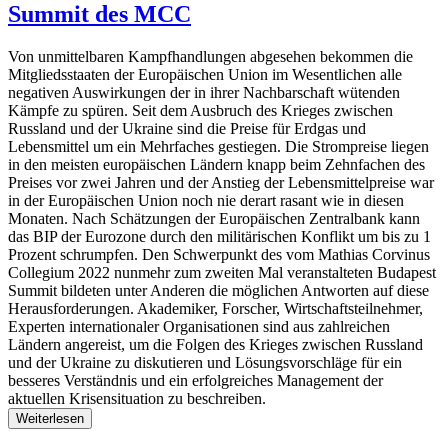
Summit des MCC
Von unmittelbaren Kampfhandlungen abgesehen bekommen die
Mitgliedsstaaten der Europäischen Union im Wesentlichen alle
negativen Auswirkungen der in ihrer Nachbarschaft wütenden
Kämpfe zu spüren. Seit dem Ausbruch des Krieges zwischen
Russland und der Ukraine sind die Preise für Erdgas und
Lebensmittel um ein Mehrfaches gestiegen. Die Strompreise liegen
in den meisten europäischen Ländern knapp beim Zehnfachen des
Preises vor zwei Jahren und der Anstieg der Lebensmittelpreise war
in der Europäischen Union noch nie derart rasant wie in diesen
Monaten. Nach Schätzungen der Europäischen Zentralbank kann
das BIP der Eurozone durch den militärischen Konflikt um bis zu 1
Prozent schrumpfen. Den Schwerpunkt des vom Mathias Corvinus
Collegium 2022 nunmehr zum zweiten Mal veranstalteten Budapest
Summit bildeten unter Anderen die möglichen Antworten auf diese
Herausforderungen. Akademiker, Forscher, Wirtschaftsteilnehmer,
Experten internationaler Organisationen sind aus zahlreichen
Ländern angereist, um die Folgen des Krieges zwischen Russland
und der Ukraine zu diskutieren und Lösungsvorschläge für ein
besseres Verständnis und ein erfolgreiches Management der
aktuellen Krisensituation zu beschreiben.
Weiterlesen