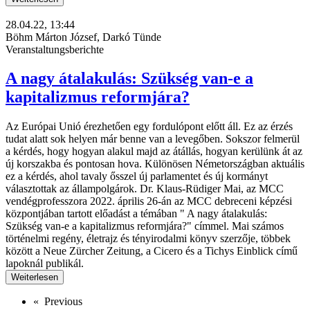
28.04.22, 13:44
Böhm Márton József, Darkó Tünde
Veranstaltungsberichte
A nagy átalakulás: Szükség van-e a
kapitalizmus reformjára?
Az Európai Unió érezhetően egy fordulópont előtt áll. Ez az érzés
tudat alatt sok helyen már benne van a levegőben. Sokszor felmerül
a kérdés, hogy hogyan alakul majd az átállás, hogyan kerülünk át az
új korszakba és pontosan hova. Különösen Németországban aktuális
ez a kérdés, ahol tavaly ősszel új parlamentet és új kormányt
választottak az állampolgárok. Dr. Klaus-Rüdiger Mai, az MCC
vendégprofesszora 2022. április 26-án az MCC debreceni képzési
központjában tartott előadást a témában " A nagy átalakulás:
Szükség van-e a kapitalizmus reformjára?" címmel. Mai számos
történelmi regény, életrajz és tényirodalmi könyv szerzője, többek
között a Neue Zürcher Zeitung, a Cicero és a Tichys Einblick című
lapoknál publikál.
Weiterlesen
« Previous