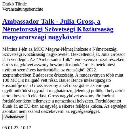
Darkó Tünde
Veranstaltungsberichte
Ambassador Talk - Julia Gross, a
Németországi Szövetségi Köztársaság
magyarországi nagykövete
Március 1-jén az MCC Magyar-Német Intézete a Németországi
Szövetségi Köztársaság nagykövetét, Őexcellenciáját, Julia Grossot
látta vendégül. Az "Ambassador Talk" rendezvénysorozat részeként
Gross nagykövet asszony beszámolt munkájáról és betekintést
nyújtott személyes karrierútjába az érettségitől 2022.
szeptemberében Budapestre érkezéséig. A rendezvényen több mint
100 MCC-s hallgató vett részt. Bauer Bence intézetigazgató
köszöntője után Gross asszony a két országot és az európai
együttműködést egyaránt meghatározó, jelenlegi politikai helyzetről
tartott bevezető előadást. Gross nagykövet asszony történelmi
fordulópontként jellemezte a nemzetközi helyzetet. Fordulópontot
élünk át, az EU-ban az egység a sikeres fellépés kulcsa. Az egységet
azonban nem szabad összekeverni az egységességgel.
Weiterlesen
05.01.23, 10:17