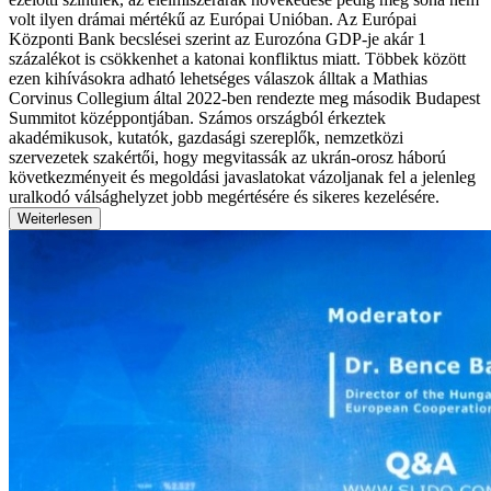
volt ilyen drámai mértékű az Európai Unióban. Az Európai
Központi Bank becslései szerint az Eurozóna GDP-je akár 1
százalékot is csökkenhet a katonai konfliktus miatt. Többek között
ezen kihívásokra adható lehetséges válaszok álltak a Mathias
Corvinus Collegium által 2022-ben rendezte meg második Budapest
Summitot középpontjában. Számos országból érkeztek
akadémikusok, kutatók, gazdasági szereplők, nemzetközi
szervezetek szakértői, hogy megvitassák az ukrán-orosz háború
következményeit és megoldási javaslatokat vázoljanak fel a jelenleg
uralkodó válsághelyzet jobb megértésére és sikeres kezelésére.
Weiterlesen