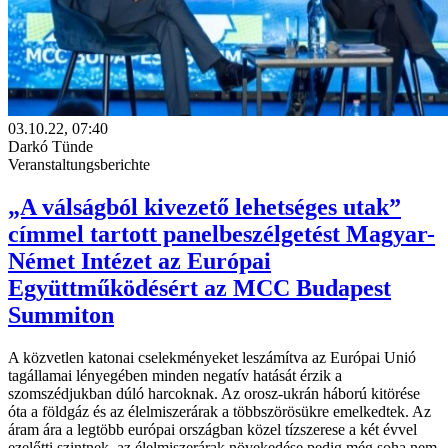
03.10.22, 07:40
Darkó Tünde
Veranstaltungsberichte
„A válságból kivezető lehetséges utak”
címmel tartott panelbeszélgetést Magyar-
Német Intézet az Európai
Együttműködésért az MCC Budapest
Summiton
A közvetlen katonai cselekményeket leszámítva az Európai Unió
tagállamai lényegében minden negatív hatását érzik a
szomszédjukban dúló harcoknak. Az orosz-ukrán háború kitörése
óta a földgáz és az élelmiszerárak a többszörösükre emelkedtek. Az
áram ára a legtöbb európai országban közel tízszerese a két évvel
ezelőtti szintnek, az élelmiszerárak növekedése pedig még soha nem