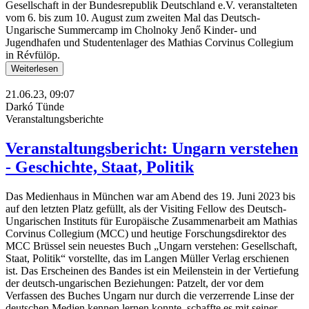
Gesellschaft in der Bundesrepublik Deutschland e.V. veranstalteten
vom 6. bis zum 10. August zum zweiten Mal das Deutsch-
Ungarische Summercamp im Cholnoky Jenő Kinder- und
Jugendhafen und Studentenlager des Mathias Corvinus Collegium
in Révfülöp.
Weiterlesen
21.06.23, 09:07
Darkó Tünde
Veranstaltungsberichte
Veranstaltungsbericht: Ungarn verstehen
- Geschichte, Staat, Politik
Das Medienhaus in München war am Abend des 19. Juni 2023 bis
auf den letzten Platz gefüllt, als der Visiting Fellow des Deutsch-
Ungarischen Instituts für Europäische Zusammenarbeit am Mathias
Corvinus Collegium (MCC) und heutige Forschungsdirektor des
MCC Brüssel sein neuestes Buch „Ungarn verstehen: Gesellschaft,
Staat, Politik“ vorstellte, das im Langen Müller Verlag erschienen
ist. Das Erscheinen des Bandes ist ein Meilenstein in der Vertiefung
der deutsch-ungarischen Beziehungen: Patzelt, der vor dem
Verfassen des Buches Ungarn nur durch die verzerrende Linse der
deutschen Medien kennen lernen konnte, schaffte es mit seiner