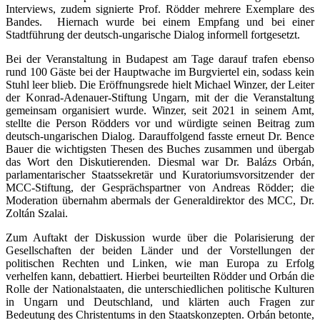
Interviews, zudem signierte Prof. Rödder mehrere Exemplare des
Bandes. Hiernach wurde bei einem Empfang und bei einer
Stadtführung der deutsch-ungarische Dialog informell fortgesetzt.
Bei der Veranstaltung in Budapest am Tage darauf trafen ebenso
rund 100 Gäste bei der Hauptwache im Burgviertel ein, sodass kein
Stuhl leer blieb. Die Eröffnungsrede hielt Michael Winzer, der Leiter
der Konrad-Adenauer-Stiftung Ungarn, mit der die Veranstaltung
gemeinsam organisiert wurde. Winzer, seit 2021 in seinem Amt,
stellte die Person Rödders vor und würdigte seinen Beitrag zum
deutsch-ungarischen Dialog. Darauffolgend fasste erneut Dr. Bence
Bauer die wichtigsten Thesen des Buches zusammen und übergab
das Wort den Diskutierenden. Diesmal war Dr. Balázs Orbán,
parlamentarischer Staatssekretär und Kuratoriumsvorsitzender der
MCC-Stiftung, der Gesprächspartner von Andreas Rödder; die
Moderation übernahm abermals der Generaldirektor des MCC, Dr.
Zoltán Szalai.
Zum Auftakt der Diskussion wurde über die Polarisierung der
Gesellschaften der beiden Länder und der Vorstellungen der
politischen Rechten und Linken, wie man Europa zu Erfolg
verhelfen kann, debattiert. Hierbei beurteilten Rödder und Orbán die
Rolle der Nationalstaaten, die unterschiedlichen politische Kulturen
in Ungarn und Deutschland, und klärten auch Fragen zur
Bedeutung des Christentums in den Staatskonzepten. Orbán betonte,