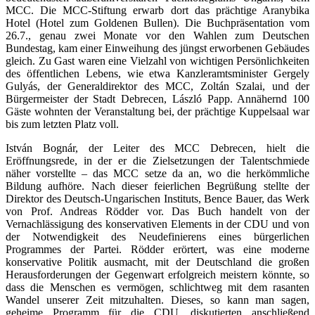
MCC. Die MCC-Stiftung erwarb dort das prächtige Aranybika
Hotel (Hotel zum Goldenen Bullen). Die Buchpräsentation vom
26.7., genau zwei Monate vor den Wahlen zum Deutschen
Bundestag, kam einer Einweihung des jüngst erworbenen Gebäudes
gleich. Zu Gast waren eine Vielzahl von wichtigen Persönlichkeiten
des öffentlichen Lebens, wie etwa Kanzleramtsminister Gergely
Gulyás, der Generaldirektor des MCC, Zoltán Szalai, und der
Bürgermeister der Stadt Debrecen, László Papp. Annähernd 100
Gäste wohnten der Veranstaltung bei, der prächtige Kuppelsaal war
bis zum letzten Platz voll.
István Bognár, der Leiter des MCC Debrecen, hielt die
Eröffnungsrede, in der er die Zielsetzungen der Talentschmiede
näher vorstellte – das MCC setze da an, wo die herkömmliche
Bildung aufhöre. Nach dieser feierlichen Begrüßung stellte der
Direktor des Deutsch-Ungarischen Instituts, Bence Bauer, das Werk
von Prof. Andreas Rödder vor. Das Buch handelt von der
Vernachlässigung des konservativen Elements in der CDU und von
der Notwendigkeit des Neudefinierens eines bürgerlichen
Programmes der Partei. Rödder erörtert, was eine moderne
konservative Politik ausmacht, mit der Deutschland die großen
Herausforderungen der Gegenwart erfolgreich meistern könnte, so
dass die Menschen es vermögen, schlichtweg mit dem rasanten
Wandel unserer Zeit mitzuhalten. Dieses, so kann man sagen,
geheime Programm für die CDU, diskutierten anschließend