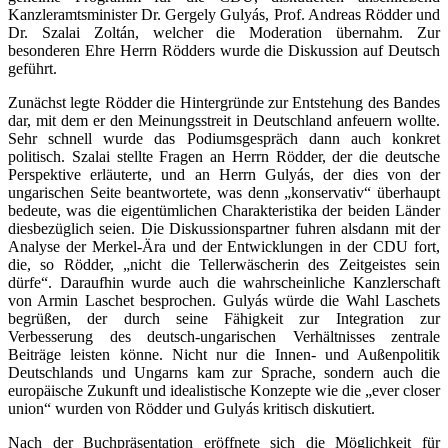
Kanzleramtsminister Dr. Gergely Gulyás, Prof. Andreas Rödder und
Dr. Szalai Zoltán, welcher die Moderation übernahm. Zur
besonderen Ehre Herrn Rödders wurde die Diskussion auf Deutsch
geführt.
Zunächst legte Rödder die Hintergründe zur Entstehung des Bandes
dar, mit dem er den Meinungsstreit in Deutschland anfeuern wollte.
Sehr schnell wurde das Podiumsgespräch dann auch konkret
politisch. Szalai stellte Fragen an Herrn Rödder, der die deutsche
Perspektive erläuterte, und an Herrn Gulyás, der dies von der
ungarischen Seite beantwortete, was denn „konservativ“ überhaupt
bedeute, was die eigentümlichen Charakteristika der beiden Länder
diesbezüglich seien. Die Diskussionspartner fuhren alsdann mit der
Analyse der Merkel-Ära und der Entwicklungen in der CDU fort,
die, so Rödder, „nicht die Tellerwäscherin des Zeitgeistes sein
dürfe“. Daraufhin wurde auch die wahrscheinliche Kanzlerschaft
von Armin Laschet besprochen. Gulyás würde die Wahl Laschets
begrüßen, der durch seine Fähigkeit zur Integration zur
Verbesserung des deutsch-ungarischen Verhältnisses zentrale
Beiträge leisten könne. Nicht nur die Innen- und Außenpolitik
Deutschlands und Ungarns kam zur Sprache, sondern auch die
europäische Zukunft und idealistische Konzepte wie die „ever closer
union“ wurden von Rödder und Gulyás kritisch diskutiert.
Nach der Buchpräsentation eröffnete sich die Möglichkeit für