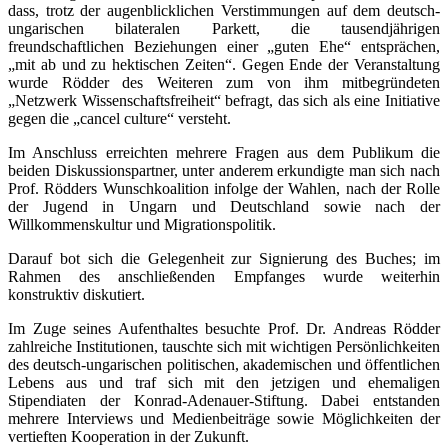
dass, trotz der augenblicklichen Verstimmungen auf dem deutsch-
ungarischen bilateralen Parkett, die tausendjährigen
freundschaftlichen Beziehungen einer „guten Ehe“ entsprächen,
„mit ab und zu hektischen Zeiten“. Gegen Ende der Veranstaltung
wurde Rödder des Weiteren zum von ihm mitbegründeten
„Netzwerk Wissenschaftsfreiheit“ befragt, das sich als eine Initiative
gegen die „cancel culture“ versteht.
Im Anschluss erreichten mehrere Fragen aus dem Publikum die
beiden Diskussionspartner, unter anderem erkundigte man sich nach
Prof. Rödders Wunschkoalition infolge der Wahlen, nach der Rolle
der Jugend in Ungarn und Deutschland sowie nach der
Willkommenskultur und Migrationspolitik.
Darauf bot sich die Gelegenheit zur Signierung des Buches; im
Rahmen des anschließenden Empfanges wurde weiterhin
konstruktiv diskutiert.
Im Zuge seines Aufenthaltes besuchte Prof. Dr. Andreas Rödder
zahlreiche Institutionen, tauschte sich mit wichtigen Persönlichkeiten
des deutsch-ungarischen politischen, akademischen und öffentlichen
Lebens aus und traf sich mit den jetzigen und ehemaligen
Stipendiaten der Konrad-Adenauer-Stiftung. Dabei entstanden
mehrere Interviews und Medienbeiträge sowie Möglichkeiten der
vertieften Kooperation in der Zukunft.