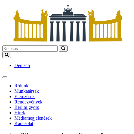
Deutsch
Rólunk
Munkatársak
Elemzések
Rendezvények
Berlini gyors
Hírek
Médiamegjelenések
Kapcsolat