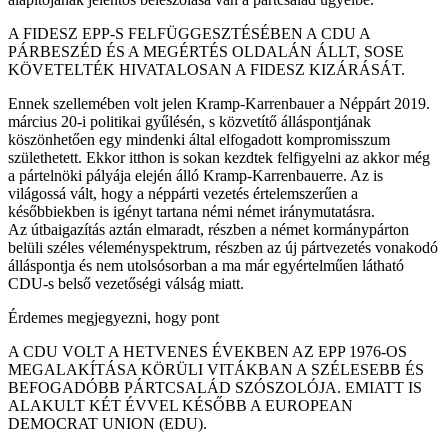
A FIDESZ EPP-S FELFÜGGESZTÉSÉBEN A CDU A
PÁRBESZÉD ÉS A MEGÉRTÉS OLDALÁN ÁLLT, SOSE
KÖVETELTÉK HIVATALOSAN A FIDESZ KIZÁRÁSÁT.
Ennek szellemében volt jelen Kramp-Karrenbauer a Néppárt 2019.
március 20-i politikai gyűlésén, s közvetítő álláspontjának
köszönhetően egy mindenki által elfogadott kompromisszum
születhetett. Ekkor itthon is sokan kezdtek felfigyelni az akkor még
a pártelnöki pályája elején álló Kramp-Karrenbauerre. Az is
világossá vált, hogy a néppárti vezetés értelemszerűen a
későbbiekben is igényt tartana némi német iránymutatásra.
Az útbaigazítás aztán elmaradt, részben a német kormánypárton
belüli széles véleményspektrum, részben az új pártvezetés vonakodó
álláspontja és nem utolsósorban a ma már egyértelműen látható
CDU-s belső vezetőségi válság miatt.
Érdemes megjegyezni, hogy pont
A CDU VOLT A HETVENES ÉVEKBEN AZ EPP 1976-OS
MEGALAKÍTÁSA KÖRÜLI VITÁKBAN A SZÉLESEBB ÉS
BEFOGADÓBB PÁRTCSALÁD SZÓSZOLÓJA. EMIATT IS
ALAKULT KÉT ÉVVEL KÉSŐBB A EUROPEAN
DEMOCRAT UNION (EDU).