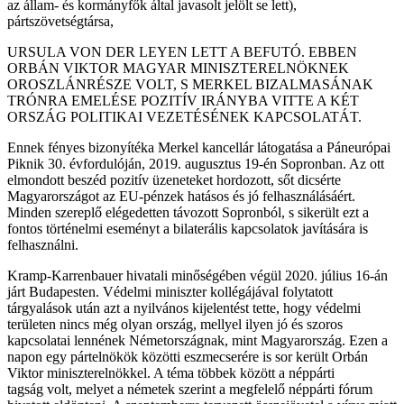
az állam- és kormányfők által javasolt jelölt se lett),
pártszövetségtársa,
URSULA VON DER LEYEN LETT A BEFUTÓ. EBBEN
ORBÁN VIKTOR MAGYAR MINISZTERELNÖKNEK
OROSZLÁNRÉSZE VOLT, S MERKEL BIZALMASÁNAK
TRÓNRA EMELÉSE POZITÍV IRÁNYBA VITTE A KÉT
ORSZÁG POLITIKAI VEZETÉSÉNEK KAPCSOLATÁT.
Ennek fényes bizonyítéka Merkel kancellár látogatása a Páneurópai
Piknik 30. évfordulóján, 2019. augusztus 19-én Sopronban. Az ott
elmondott beszéd pozitív üzeneteket hordozott, sőt dicsérte
Magyarországot az EU-pénzek hatásos és jó felhasználásáért.
Minden szereplő elégedetten távozott Sopronból, s sikerült ezt a
fontos történelmi eseményt a bilaterális kapcsolatok javítására is
felhasználni.
Kramp-Karrenbauer hivatali minőségében végül 2020. július 16-án
járt Budapesten. Védelmi miniszter kollégájával folytatott
tárgyalások után azt a nyilvános kijelentést tette, hogy védelmi
területen nincs még olyan ország, mellyel ilyen jó és szoros
kapcsolatai lennének Németországnak, mint Magyarország. Ezen a
napon egy pártelnökök közötti eszmecserére is sor került Orbán
Viktor miniszterelnökkel. A téma többek között a néppárti
tagság volt, melyet a németek szerint a megfelelő néppárti fórum