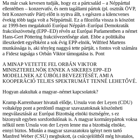
Ma már csak kevesen tudják, hogy ez a pártcsalád – a Néppárttal
ellentétben – konzervatív, és nem tagállami pártok (pl. osztrák ÖVP,
brit Konzervatív Párt) előtt is nyitva állt, s egészen a kilencvenes
évekig több tagja volt a Néppártnál. Ez a filozófia vissza is köszönt
az 1999-ben megalakuló Európai Néppárt–Európai Demokraták
frakciószövetség (EPP–ED) révén az Európai Parlamentben a német
Hans-Gert Pöttering frakcióvezetősége alatt. Ebbe a politikába
illeszkedett egyébként a sok évig EPP-elnök, Wilfried Martens
munkássága is, aki tényleg naggyá tette pártját, s fontos volt számára
a Fidesz tagsága s Orbán Viktor támogatása is. Pont
A MINAP VETETTE FEL ORBÁN VIKTOR
MINISZTERELNÖK ENNEK A SIKERES EPP–ED
MODELLNEK AZ ÚJBÓLI BEVEZETÉSÉT, AMI A
KOOPERÁCIÓ TELJES SPEKTRUMÁT TENNÉ LEHETŐVÉ.
Hogyan alakultak a magyar–német kapcsolatok?
Kramp-Karrenbauer hivatali elődje, Ursula von der Leyen (CDU)
voltaképp pont a perdöntő magyar szavazatoknak köszönheti
megválasztását az Európai Bizottság elnöki tisztségére, s ez
bizonyult egyben sorsfordulónak is. A magyar kormánypártok voksa
nélkül nem Ursula von der Leyen lenne ma a bizottság elnöke,
ennyi biztos. Miután a magyar szavazatokra igényt nem tartó
Manfred Weber (CSU) megbukott, (a csúcsjelöltből még hivatalos,