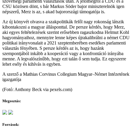
szövetségi parlamenti választások után. A jelöltségről a CDU és a
CSU közösen dönt, s bár Markus Söder bajor miniszterelnök igen
népszerű, Merz is az, s akad bajorországi támogatója is.
Az új könyvét olvasva a szakpolitikák felől nagy rokonság látszik
kibontakozni a magyar állásponttal. De persze kérdés, hogy Merz,
aki egyes feltételezések szerint erősebben ragaszkodna Helmut Kohl
hagyományaihoz, mennyire lenne képes újrakalibrálni a német CDU
politikai irányvonalait a 2021 szeptemberében esedékes parlamenti
választás fényében. S persze kérdés az is, hogy hazánk
szempontjából inkább a kooperáció vagy a konfrontáció irányába
menne. A legvalószínűbb, hogy ezt talán ő sem tudja. Ez egyszerre
lehet esély és kihívás is egyben.
A szerző a Mathias Corvinus Collegium Magyar–Német Intézetének
igazgatója
(Fotó: Anthony Beck via pexels.com)
Megosztás:
Források: