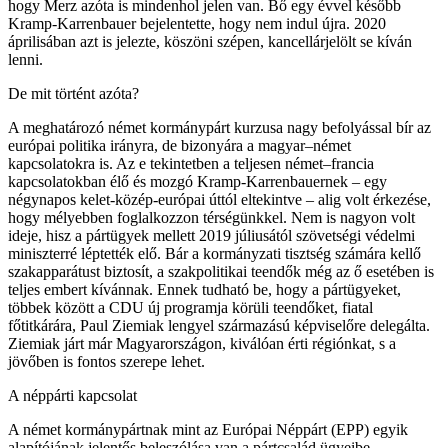
hogy Merz azóta is mindenhol jelen van. Bő egy évvel később
Kramp-Karrenbauer bejelentette, hogy nem indul újra. 2020
áprilisában azt is jelezte, köszöni szépen, kancellárjelölt se kíván
lenni.
De mit történt azóta?
A meghatározó német kormánypárt kurzusa nagy befolyással bír az
európai politika irányra, de bizonyára a magyar–német
kapcsolatokra is. Az e tekintetben a teljesen német–francia
kapcsolatokban élő és mozgó Kramp-Karrenbauernek – egy
négynapos kelet-közép-európai úttól eltekintve – alig volt érkezése,
hogy mélyebben foglalkozzon térségünkkel. Nem is nagyon volt
ideje, hisz a pártügyek mellett 2019 júliusától szövetségi védelmi
miniszterré léptették elő. Bár a kormányzati tisztség számára kellő
szakapparátust biztosít, a szakpolitikai teendők még az ő esetében is
teljes embert kívánnak. Ennek tudható be, hogy a pártügyeket,
többek között a CDU új programja körüli teendőket, fiatal
főtitkárára, Paul Ziemiak lengyel származású képviselőre delegálta.
Ziemiak járt már Magyarországon, kiválóan érti régiónkat, s a
jövőben is fontos szerepe lehet.
A néppárti kapcsolat
A német kormánypártnak mint az Európai Néppárt (EPP) egyik
alapítójának jelentős beleszólása van a pártcsalád ügyeibe.