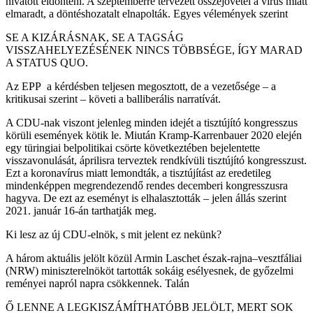
hivatott eldönteni. A szeptemberre tervezett összejövetel a vírus miatt
elmaradt, a döntéshozatalt elnapolták. Egyes vélemények szerint
SE A KIZÁRÁSNAK, SE A TAGSÁG
VISSZAHELYEZÉSÉNEK NINCS TÖBBSÉGE, ÍGY MARAD
A STATUS QUO.
Az EPP a kérdésben teljesen megosztott, de a vezetősége – a
kritikusai szerint – követi a balliberális narratívát.
A CDU-nak viszont jelenleg minden idejét a tisztújító kongresszus
körüli események kötik le. Miután Kramp-Karrenbauer 2020 elején
egy türingiai belpolitikai csörte következtében bejelentette
visszavonulását, áprilisra terveztek rendkívüli tisztújító kongresszust.
Ezt a koronavírus miatt lemondták, a tisztújítást az eredetileg
mindenképpen megrendezendő rendes decemberi kongresszusra
hagyva. De ezt az eseményt is elhalasztották – jelen állás szerint
2021. január 16-án tarthatják meg.
Ki lesz az új CDU-elnök, s mit jelent ez nekünk?
A három aktuális jelölt közül Armin Laschet észak-rajna–vesztfáliai
(NRW) miniszterelnököt tartották sokáig esélyesnek, de győzelmi
reményei napról napra csökkennek. Talán
Ő LENNE A LEGKISZÁMÍTHATÓBB JELÖLT, MERT SOK