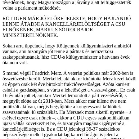
tévedésnek, hogy Magyarországon a járvány alatt felfüggesztették
volna a parlament működését.
RÖTTGEN MÁR JÓ ELŐRE JELEZTE, HOGY HAJLANDÓ
LENNE ÁTADNI A KANCELLÁRJELÖLTSÉGET A CSU
ELNÖKÉNEK, MARKUS SÖDER BAJOR
MINISZTERELNÖKNEK.
Sokan arra tippelnek, hogy Röttgennek külügyminiszteri ambíciói
vannak, ami bizonyára jót tenne a pártnak és nemzetközi
szakapparátusának, hisz CDU-s külügyminiszter a hatvanas évek
óta nem volt.
S marad végül Friedrich Merz. A veterán politikus már 2002-ben is
összetűzésbe került Merkellel, aki akkor kirántotta Merz kezei közül
az éppen csak két éve birtokolt frakcióvezetőséget. Azóta karriert
csinált a gazdaságban, s várta a lehetőséget a visszavágásra. Ez csak
16 év után jött el, amikor Merkel lemondott a párt vezetéséről, s
megnyílt előtte az út 2018-ban. Merz akkor már kilenc éve nem
politizált aktívan, mégis begyűjtötte a kongresszusi küldöttek
szavazatainak 48 százalékát. Ha Merznek most sikerül nyernie – s
esélyei egyre csak nőnek –, akkor a CDU egyes szakpolitikáiban
igazi váltás következhet be, és bizonyára magának igényelné a
kancellárjelöltséget is. Ez a CDU jelenlegi 35-37 százalékos
népszerűsége mellett gyakorlatilag kancellárságot is jelent a