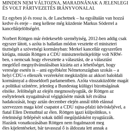
MINDEN NEM VÁLTOZNA, MARADNÁNAK A JELENLEGI
ÉS VOLT PÁRTVEZETÉS IRÁNYVONALAI.
Ez egyben jó és rossz is, de Laschetnek – ha egyáltalán van hozzá
kedve és ereje – meg kellene még küzdenie Markus Söderrel a
kancellárjelöltségért.
Norbert Röttgen már érdekesebb személyiség, 2012-ben addig csak
egyszer látott, s azóta is hallatlan módon vesztette el miniszteri
tisztségét a szövetségi kormányban: Merkel kancellár egyszerűen
kirúgta, miután Röttgen a CDU miniszterelnökjelöltje volt NRW-
ben, s nemcsak hogy elvesztette a választást, de a választást
megelőző megnyilvánulásában kizárta azt a lehetőséget, hogy
veresége esetén is – ami egyébként Németországban szokás – a
helyi CDU-s ellenzék vezéreként megküzdjön az akkori baloldali
kormánnyal a düsseldorfi parlamentben. Azóta visszaküzdötte magát
a politikai színtérre, jelenleg a Bundestag külügyi bizottságának
elnöke. Jelöltségét az elején megmosolyogták, de Röttgen az
esélytelenek nyugalmával végigkísérte másik két riválisa
hadakozását, hogy aztán december elején annál több elánnal
szervezzen maga köré csapatot a CDU rajna-pfalzi üdvöskéjével, a
fiatal Ellen Demuthtal az élen. Röttgen igazi külpolitikus, s
értelmiségi fellépését sokak üdítő megújulásként nyugtázzák.
Hazánk vonatkozásában Röttgen nem fogalmazott meg
éles kijelentéseket, bár tavasszal ő is áldozata lett annak a