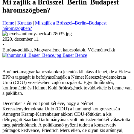
Mi zajlik a Brüsszel–Berlin–Budapest
háromszögben?
Home
|
Kutatás
|
Mi zajlik a Brüsszel–Berlin–Budapest
háromszögben?
2020. december 11.
•
Európa-politika, Magyar-német kapcsolatok, Véleménycikk
Bauer Bence
A német–magyar kapcsolatokra jelentős kihatással lehet, de a Fidesz
EPP-s tagságát is befolyásolhatják a Német Kereszténydemokrata
Unió (CDU) vezetésében zajló mozgások. Együttműködés,
konfrontáció és Helmut Kohl örökségének továbbvitele is benne van
a pakliban.
December 7-én volt pont két éve, hogy a Német
Kereszténydemokrata Unió (CDU) a hamburgi kongresszusán
Annegret Kramp-Karrenbauer akkori CDU-főtitkárt, a kis
délnyugati Saarland tartományának volt miniszterelnökét választotta
meg pártelnöknek. A politikusnő győzni tudott a konzervatív
párttagok kedvence, Friedrich Merz ellen, de olyan kis aránnyal,