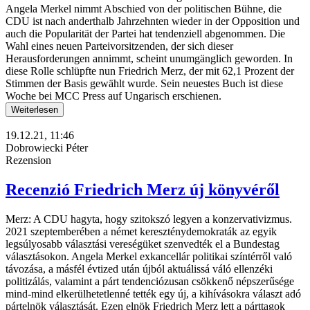
Angela Merkel nimmt Abschied von der politischen Bühne, die
CDU ist nach anderthalb Jahrzehnten wieder in der Opposition und
auch die Popularität der Partei hat tendenziell abgenommen. Die
Wahl eines neuen Parteivorsitzenden, der sich dieser
Herausforderungen annimmt, scheint unumgänglich geworden. In
diese Rolle schlüpfte nun Friedrich Merz, der mit 62,1 Prozent der
Stimmen der Basis gewählt wurde. Sein neuestes Buch ist diese
Woche bei MCC Press auf Ungarisch erschienen.
Weiterlesen
19.12.21, 11:46
Dobrowiecki Péter
Rezension
Recenzió Friedrich Merz új könyvéről
Merz: A CDU hagyta, hogy szitokszó legyen a konzervativizmus.
2021 szeptemberében a német kereszténydemokraták az egyik
legsúlyosabb választási vereségüket szenvedték el a Bundestag
választásokon. Angela Merkel exkancellár politikai színtérről való
távozása, a másfél évtized után újból aktuálissá váló ellenzéki
politizálás, valamint a párt tendenciózusan csökkenő népszerűsége
mind-mind elkerülhetetlenné tették egy új, a kihívásokra választ adó
pártelnök választását. Ezen elnök Friedrich Merz lett a párttagok