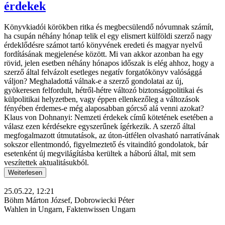
érdekek
Könyvkiadói körökben ritka és megbecsülendő nóvumnak számít,
ha csupán néhány hónap telik el egy elismert külföldi szerző nagy
érdeklődésre számot tartó könyvének eredeti és magyar nyelvű
fordításának megjelenése között. Mi van akkor azonban ha egy
rövid, jelen esetben néhány hónapos időszak is elég ahhoz, hogy a
szerző által felvázolt esetleges negatív forgatókönyv valósággá
váljon? Meghaladottá válnak-e a szerző gondolatai az új,
gyökeresen felfordult, hétről-hétre változó biztonságpolitikai és
külpolitikai helyzetben, vagy éppen ellenkezőleg a változások
fényében érdemes-e még alaposabban górcső alá venni azokat?
Klaus von Dohnanyi: Nemzeti érdekek című kötetének esetében a
válasz ezen kérdésekre egyszerűnek ígérkezik. A szerző által
megfogalmazott útmutatások, az úton-útfélen olvasható narratívának
sokszor ellentmondó, figyelmeztető és vitaindító gondolatok, bár
esetenként új megvilágításba kerültek a háború által, mit sem
veszítettek aktualitásukból.
Weiterlesen
25.05.22, 12:21
Böhm Márton József, Dobrowiecki Péter
Wahlen in Ungarn, Faktenwissen Ungarn