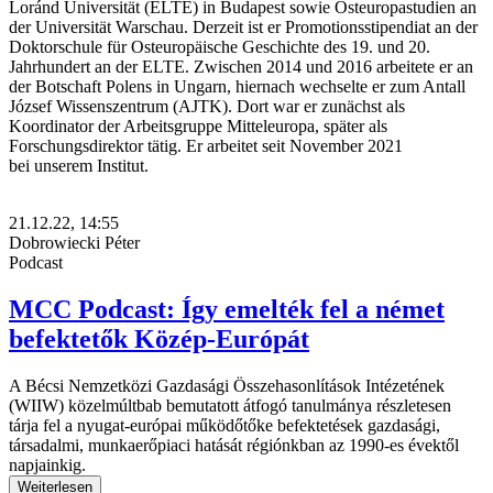
Loránd Universität (ELTE) in Budapest sowie Osteuropastudien an
der Universität Warschau. Derzeit ist er Promotionsstipendiat an der
Doktorschule für Osteuropäische Geschichte des 19. und 20.
Jahrhundert an der ELTE. Zwischen 2014 und 2016 arbeitete er an
der Botschaft Polens in Ungarn, hiernach wechselte er zum Antall
József Wissenszentrum (AJTK). Dort war er zunächst als
Koordinator der Arbeitsgruppe Mitteleuropa, später als
Forschungsdirektor tätig. Er arbeitet seit November 2021
bei unserem Institut.
21.12.22, 14:55
Dobrowiecki Péter
Podcast
MCC Podcast: Így emelték fel a német
befektetők Közép-Európát
A Bécsi Nemzetközi Gazdasági Összehasonlítások Intézetének
(WIIW) közelmúltbab bemutatott átfogó tanulmánya részletesen
tárja fel a nyugat-európai működőtőke befektetések gazdasági,
társadalmi, munkaerőpiaci hatását régiónkban az 1990-es évektől
napjainkig.
Weiterlesen