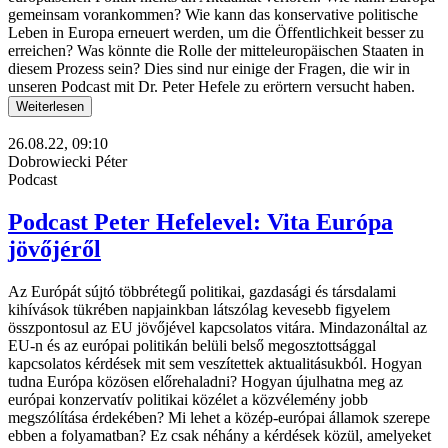
gemeinsam vorankommen? Wie kann das konservative politische
Leben in Europa erneuert werden, um die Öffentlichkeit besser zu
erreichen? Was könnte die Rolle der mitteleuropäischen Staaten in
diesem Prozess sein? Dies sind nur einige der Fragen, die wir in
unseren Podcast mit Dr. Peter Hefele zu erörtern versucht haben.
Weiterlesen
26.08.22, 09:10
Dobrowiecki Péter
Podcast
Podcast Peter Hefelevel: Vita Európa
jövőjéről
Az Európát sújtó többrétegű politikai, gazdasági és társdalami
kihívások tükrében napjainkban látszólag kevesebb figyelem
összpontosul az EU jövőjével kapcsolatos vitára. Mindazonáltal az
EU-n és az európai politikán belüli belső megosztottsággal
kapcsolatos kérdések mit sem veszítettek aktualitásukból. Hogyan
tudna Európa közösen előrehaladni? Hogyan újulhatna meg az
európai konzervatív politikai közélet a közvélemény jobb
megszólítása érdekében? Mi lehet a közép-európai államok szerepe
ebben a folyamatban? Ez csak néhány a kérdések közül, amelyeket