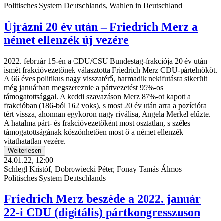
Politisches System Deutschlands, Wahlen in Deutschland
Újrázni 20 év után – Friedrich Merz a
német ellenzék új vezére
2022. február 15-én a CDU/CSU Bundestag-frakciója 20 év után
ismét frakcióvezetőnek választotta Friedrich Merz CDU-pártelnököt.
A 66 éves politikus nagy visszatérő, harmadik nekifutásra sikerült
még januárban megszereznie a pártvezetést 95%-os
támogatottsággal. A keddi szavazáson Merz 87%-ot kapott a
frakcióban (186-ból 162 voks), s most 20 év után arra a pozícióra
tért vissza, ahonnan egykoron nagy riválisa, Angela Merkel elűzte.
A hatalma párt- és frakcióvezetőként most osztatlan, s széles
támogatottságának köszönhetően most ő a német ellenzék
vitathatatlan vezére.
Weiterlesen
24.01.22, 12:00
Schlegl Kristóf, Dobrowiecki Péter, Fonay Tamás Álmos
Politisches System Deutschlands
Friedrich Merz beszéde a 2022. január
22-i CDU (digitális) pártkongresszuson