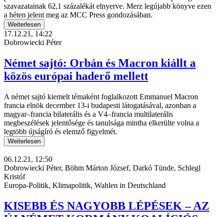
szavazatainak 62,1 százalékát elnyerve. Merz legújabb könyve ezen
a héten jelent meg az MCC Press gondozásában.
Weiterlesen
17.12.21, 14:22
Dobrowiecki Péter
Német sajtó: Orbán és Macron kiállt a
közös európai haderő mellett
A német sajtó kiemelt témaként foglalkozott Emmanuel Macron
francia elnök december 13-i budapesti látogatásával, azonban a
magyar–francia bilaterális és a V4–francia multilaterális
megbeszélések jelentősége és tanulsága mintha elkerülte volna a
legtöbb újságíró és elemző figyelmét.
Weiterlesen
06.12.21, 12:50
Dobrowiecki Péter, Böhm Márton József, Darkó Tünde, Schlegl
Kristóf
Europa-Politik, Klimapolitik, Wahlen in Deutschland
KISEBB ÉS NAGYOBB LÉPÉSEK – AZ