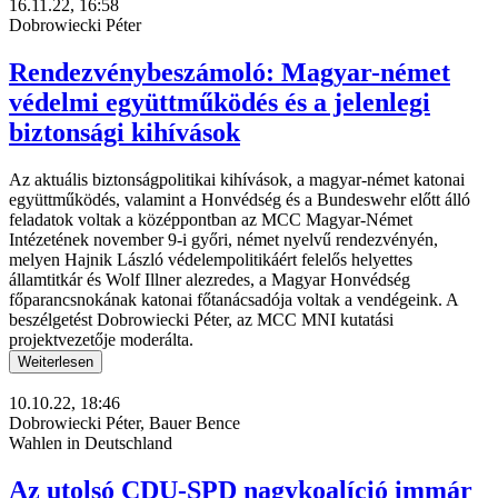
16.11.22, 16:58
Dobrowiecki Péter
Rendezvénybeszámoló: Magyar-német
védelmi együttműködés és a jelenlegi
biztonsági kihívások
Az aktuális biztonságpolitikai kihívások, a magyar-német katonai
együttműködés, valamint a Honvédség és a Bundeswehr előtt álló
feladatok voltak a középpontban az MCC Magyar-Német
Intézetének november 9-i győri, német nyelvű rendezvényén,
melyen Hajnik László védelempolitikáért felelős helyettes
államtitkár és Wolf Illner alezredes, a Magyar Honvédség
főparancsnokának katonai főtanácsadója voltak a vendégeink. A
beszélgetést Dobrowiecki Péter, az MCC MNI kutatási
projektvezetője moderálta.
Weiterlesen
10.10.22, 18:46
Dobrowiecki Péter, Bauer Bence
Wahlen in Deutschland
Az utolsó CDU-SPD nagykoalíció immár