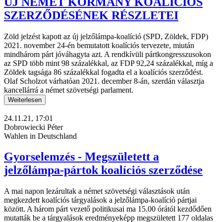
ÚJ NÉMET KORMÁNY KOALÍCIÓS
SZERZŐDÉSÉNEK RÉSZLETEI
Zöld jelzést kapott az új jelzőlámpa-koalíció (SPD, Zöldek, FDP)
2021. november 24-én bemutatott koalíciós tervezete, miután
mindhárom párt jóváhagyta azt. A rendkívüli pártkongresszusokon
az SPD több mint 98 százalékkal, az FDP 92,24 százalékkal, míg a
Zöldek tagsága 86 százalékkal fogadta el a koalíciós szerződést.
Olaf Scholzot várhatóan 2021. december 8-án, szerdán választja
kancellárrá a német szövetségi parlament.
Weiterlesen
24.11.21, 17:01
Dobrowiecki Péter
Wahlen in Deutschland
Gyorselemzés - Megszületett a
jelzőlámpa-pártok koalíciós szerződése
A mai napon lezárultak a német szövetségi választások után
megkezdett koalíciós tárgyalások a jelzőlámpa-koalíció pártjai
között. A három párt vezető politikusai ma 15.00 órától kezdődően
mutatták be a tárgyalások eredményeképp megszületett 177 oldalas